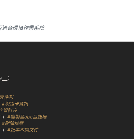
令是否適合環境作業系統
p套件列
 
#網路卡資訊
立資料夾
"
) 
#複製至abc目錄裡
 
#刪除檔案
"
) 
#記事本開文件