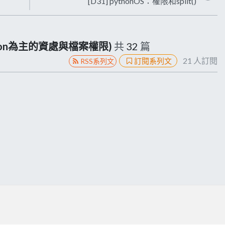
[D31] pythonOS：權限和split()
on為主的資處與檔案權限)
共
32
篇
21
人訂閱
訂閱系列文
RSS系列文