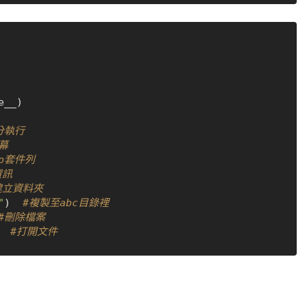
分執行
幕
ip套件列
資訊
建立資料夾
"
)  
#複製至abc目錄裡
#刪除檔案
  
#打開文件