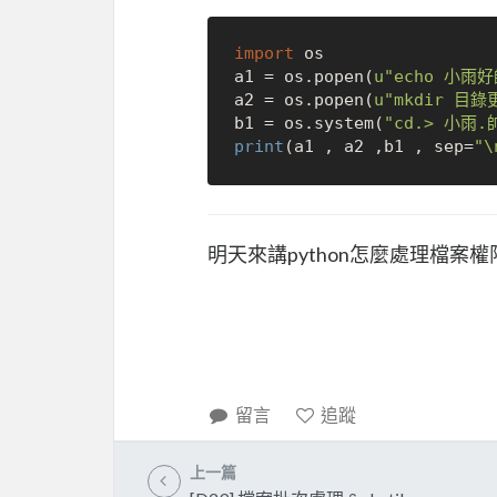
import
 os

a1 = os.popen(
u"echo 小雨好
a2 = os.popen(
u"mkdir 目錄
b1 = os.system(
"cd.> 小雨.
print
(a1 , a2 ,b1 , sep=
"\
明天來講python怎麼處理檔案
留言
追蹤
上一篇