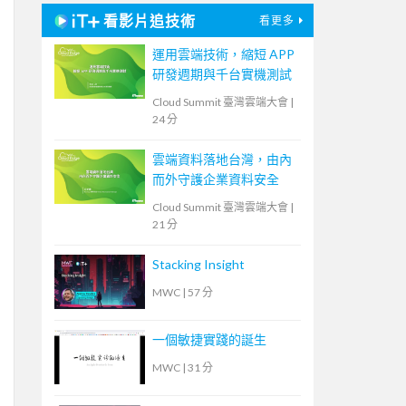
看影片追技術
看更多
運用雲端技術，縮短 APP
研發週期與千台實機測試
Cloud Summit 臺灣雲端大會
|
24 分
雲端資料落地台灣，由內
而外守護企業資料安全
Cloud Summit 臺灣雲端大會
|
21 分
Stacking Insight
MWC
|
57 分
一個敏捷實踐的誕生
MWC
|
31 分