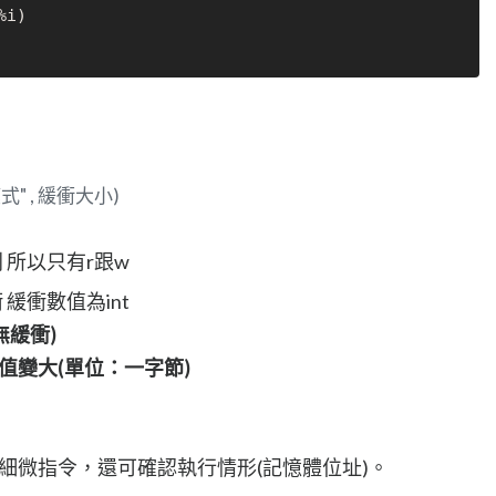
%i)

模式" , 緩衝大小)
 所以只有r跟w
緩衝數值為int
援無緩衝)
數值變大(單位：一字節)
更多細微指令，還可確認執行情形(記憶體位址)。