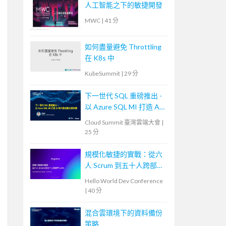
人工智能之下的敏捷開發
MWC
|
41 分
如何盡量避免 Throttling
在 K8s 中
KubeSummit
|
29 分
下一世代 SQL 重磅推出 -
以 Azure SQL MI 打造 AI
時代雲地整合資料庫
Cloud Summit 臺灣雲端大會
|
25 分
規模化敏捷的實戰：從六
人 Scrum 到五十人跨部門
LeSS
Hello World Dev Conference
|
40 分
混合雲環境下的資料備份
策略