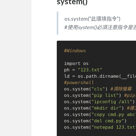
system()
os.system("此環境指令")
#
使用system()必須注意指
#Windows
import os

ph = 
"123.txt"
#powershell
os.system(
"cls"
) 
#清除螢幕
os.system(
"pip list"
) 
#pi
os.system(
"ipconfig /all"
)
os.system(
"mkdir dir"
) 
#建
os.system(
"copy cmd.py abc
os.system(
"del cmd.py"
)   
os.system(
"notepad 123.txt