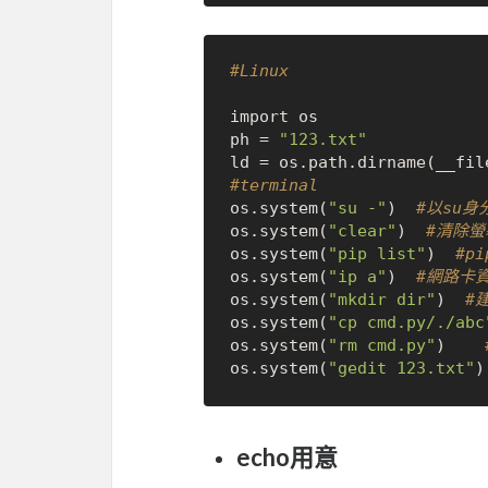
#Linux
import os

ph = 
"123.txt"
#terminal
os.system(
"su -"
)  
#以su身
os.system(
"clear"
)  
#清除螢
os.system(
"pip list"
)  
#p
os.system(
"ip a"
)  
#網路卡
os.system(
"mkdir dir"
)  
#
os.system(
"cp cmd.py/./abc
os.system(
"rm cmd.py"
)    
os.system(
"gedit 123.txt"
)
echo用意