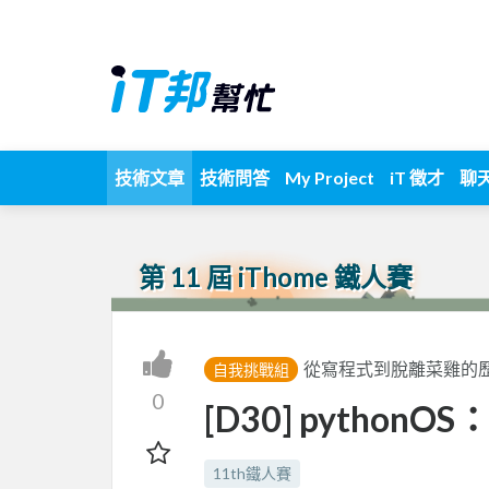
技術文章
技術問答
My Project
iT 徵才
聊
第 11 屆 iThome 鐵人賽
從寫程式到脫離菜雞的歷練
自我挑戰組
0
[D30] pytho
11th鐵人賽