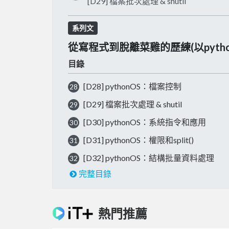
[D29] 檔案批次處理 & shutil
系列文
從寫程式到脫離菜雞的歷練(以pyth
目錄
[D28] pythonOS：檔案控制
28
[D29] 檔案批次處理 & shutil
29
[D30] pythonOS：系統指令和應用
30
[D31] pythonOS：權限和split()
31
[D32] pythonOS：結構批量資料處理
32
完整目錄
熱門推薦