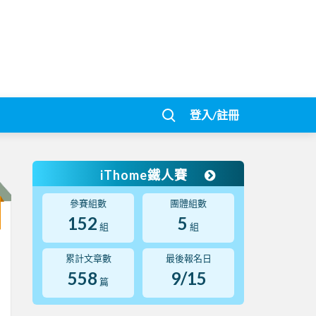
登入/註冊
iThome鐵人賽
參賽組數
團體組數
152
5
組
組
累計文章數
最後報名日
558
9/15
篇