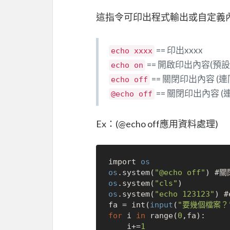
這指令可印出程式輸出或自定義
== 印出xxxx
echo xxxx
== 開啟印出內容(預設
echo on
== 關閉印出內容 (
echo off
== 關閉印出內容 
@echo off
Ex：(@echo off應用資料處理)
import 
os
os
.system(
"@echo off"
os
.system(
"cls"
os
.system(
"echo 123123"
) #
fa = int(
input
(
"要幾個檔案？
for
 i 
in
 range(
0
,fa):

    i+=
1