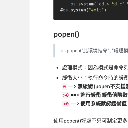
os
.system(
"cd.> %d.c"
 
#
os
.system(
"exit"
popen()
os.popen("此環境指令" , "處理
處理模式：因為模式是命令列
緩衝大小：執行命令時的緩衝 
==> 無緩衝 (popen不支
0
==> 進行緩衝 緩衝值隨
>0
==> 使用系統默認緩衝值
<0
使用popen()好處不只可制定