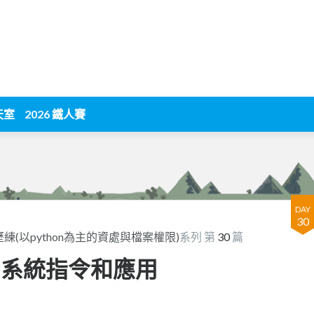
天室
2026 鐵人賽
DAY
30
(以python為主的資處與檔案權限)
系列 第
30
篇
nOS：系統指令和應用