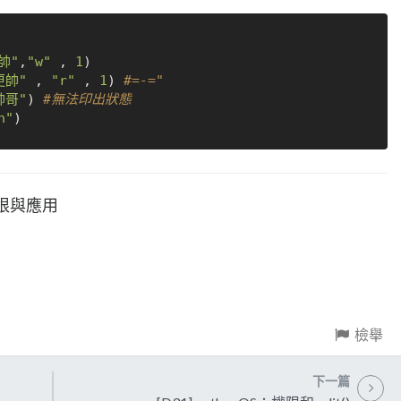
帥"
,
"w"
 , 
1
)

更帥"
 , 
"r"
 , 
1
) 
#=-="
帥哥"
) 
#無法印出狀態
n"
權限與應用
檢舉
下一篇