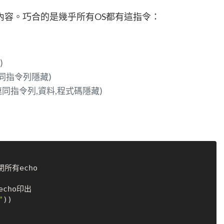
內容。巧合的是幾乎所有OS都有這指令：
)
連同指令列隱藏)
(連同指令列,資料,程式碼隱藏)
echo印出

"