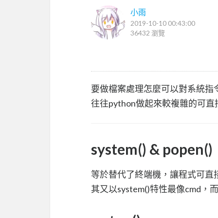
小雨
2019-10-10 00:43:00
36432 瀏覽
要做檔案處理怎麼可以對系統指
往往python做起來較複雜的可
system() & popen()
等於替代了終端機，讓程式可直
其又以system()特性最像cmd，