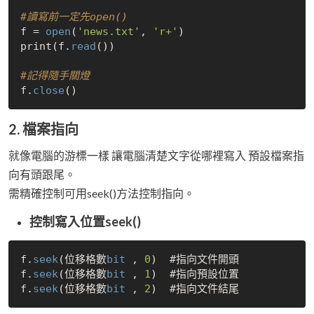
#讀寫前一定先open()
f = 
open
(
'news.txt'
, 
'r+'
) 

print(f.
read
())

#記得隨手關燈
f.
close
2. 檔案指向
就像電腦的游標一樣 讓電腦清楚文字從哪裡寫入 預設檔案指
向有頭跟尾。
需精確控制可用seek()方法控制指向。
控制寫入位置seek()
f.
seek
(位移格數
bit
 , 
0
)  #指向文件開頭

f.
seek
(位移格數
bit
 , 
1
)  #指向預設位置

f.
seek
(位移格數
bit
 , 
2