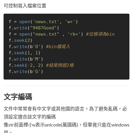
可控制寫入檔案位置
f = 
open
(
'news.txt'
, 
'w+'
)

f.
write
(
"9487Good"
)

f = 
open
(
"news.txt"
 , 
'rb+'
) 
#位移須為bin
f.
seek
(
2
)

f.
write
(b
'O'
) 
#bin檔寫入
f.
seek
(
1
, 
1
)

f.
write
(b
'M'
)

f.
seek
(
-2
, 
2
) 
#結尾倒退2格
f.
write
(b
'G'
文字編碼
文件中常常會有中文字或其他國的語言。為了避免亂碼，必
須設定適合該文字的編碼
像str前面標小u表示unicode(萬國碼)，但畢竟只能在windows
用。