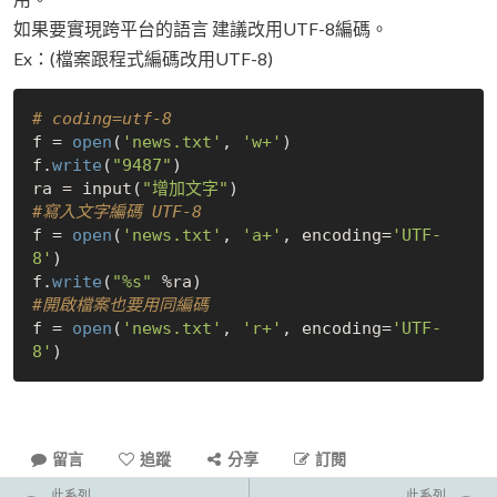
如果要實現跨平台的語言 建議改用UTF-8編碼。
Ex：(檔案跟程式編碼改用UTF-8)
# coding=utf-8
f = 
open
(
'news.txt'
, 
'w+'
) 

f.
write
(
"9487"
)

ra = input(
"增加文字"
#寫入文字編碼 UTF-8
f = 
open
(
'news.txt'
, 
'a+'
, encoding=
'UTF-
8'
)  

f.
write
(
"%s"
#開啟檔案也要用同編碼
f = 
open
(
'news.txt'
, 
'r+'
, encoding=
'UTF-
8'
留言
追蹤
分享
訂閱
此系列
此系列