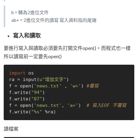
b = 轉為2進位文件
ab+ = 2進位文件的讀寫 寫入資料指向尾端
寫入和讀取
要進行寫入與讀取必須要先打開文件open()。而程式也一樣
所以讀寫前一定要先open()
import
 os 

ra = input(
u"增加文字"
)

f = open(
'news.txt'
 , 
'w+'
) 
#覆寫
f.write(
"94"
)

f.write(
"87"
)

f = open(
'news.txt'
, 
'a+'
)  
# 寫入EOF 不覆寫
f.write(
"%s"
讀檔案