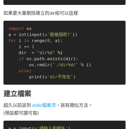
如果要大量刪除建立的dir組可以這樣
import
 os

a = int(input(
u'刪幾個呢?'
for
 i 
in
 range(
0
, a):

    i += 
1
    dir  = 
"dir%d"
 %i

if
 os.path.exists(dir):

        os.rmdir(
'./dir%d/'
 % i)

else
:

        print(
u'dir不存在'
建立檔案
超久以前談到
stdio檔案流
，就有類似方法。
(預設都可讀可寫)
a = input(
u'請輸入副檔名'
)
