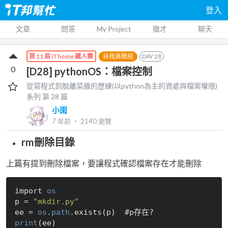
登入
文章
問答
My Project
徵才
聊天
自我挑戰組
DAY
28
第 11 屆 iThome 鐵人賽
0
[D28] pythonOS：檔案控制
從寫程式到脫離菜雞的歷練(以python為主的資處與檔案權限)
系列 第
28
篇
小雨
7 年前
‧
2140
瀏覽
rm刪除目錄
上篇有提到刪除檔案，要讓程式確認檔案存在才能刪除
import 
os
p = 
"mkdir.py"
ee = 
os
.
path
print