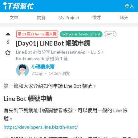
登入
文章
問答
My Project
徵才
聊天
Software Development
DAY
1
第 11 屆 iThome 鐵人賽
6
[Day01] LINE Bot 帳號申請
Line Bot 心得分享 LineMessagingApi + LUIS +
BotFramework
系列 第
1
篇
小碼農米爾
7 年前
‧
14064
瀏覽
第一篇和大家介紹如何申請 Line Bot 帳號。
Line Bot 帳號申請
首先到下列網址申請開發者帳號，可以使用一般的 Line 帳
號。
https://developers.line.biz/zh-hant/