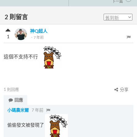
下一篇
2
則留言
神Q超人
1
．
7 年前
這個不支持不行
1
則回應
分享
回應
小碼農米爾
7 年前
偷偷發文被發現了