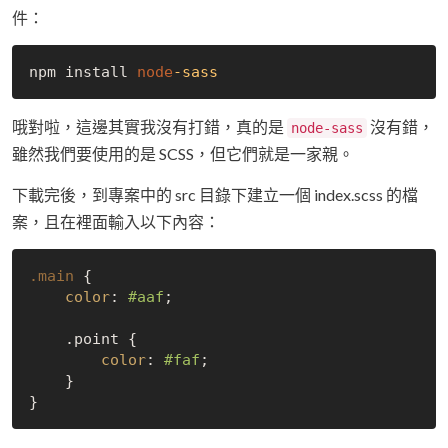
件：
npm install 
node
-sass
哦對啦，這邊其實我沒有打錯，真的是
沒有錯，
node-sass
雖然我們要使用的是 SCSS，但它們就是一家親。
下載完後，到專案中的 src 目錄下建立一個 index.scss 的檔
案，且在裡面輸入以下內容：
.main
 {

color
: 
#aaf
;

    .point {

color
: 
#faf
;

    }
