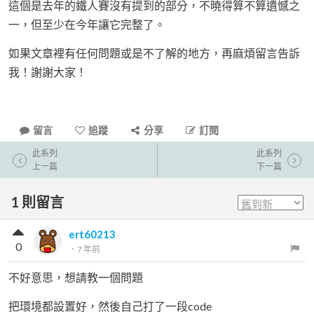
這個是去年的鐵人賽沒有提到的部分，不曉得算不算遺憾之
一，但至少在今年讓它完整了。
如果文章裡有任何問題或是不了解的地方，再麻煩留言告訴
我！謝謝大家！
留言
追蹤
分享
訂閱
此系列
此系列
上一篇
下一篇
1
則留言
ert60213
0
．
7 年前
不好意思，想請教一個問題
把環境都設置好，然後自己打了一段code