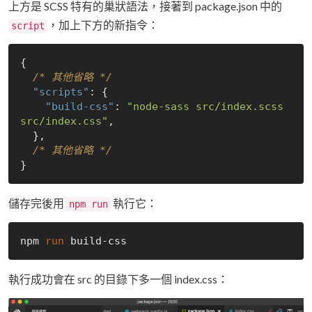
上方是 SCSS 特有的巢狀語法，接著到 package.json 中的
，加上下方的新指令：
script
{

/* 其他省略 */
"scripts"
: {

"build-css"
: 
"node-sass src/index.scss 
src/index.css"
,

  },

/* 其他省略 */
儲存完後用
執行它：
npm run
npm 
run
 build-css
執行成功會在 src 的目錄下多一個 index.css：