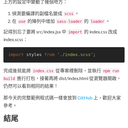
上方的設定中變動了幾個地方：
偵測要編譯的副檔名變成
。
scss
在
的陣列中增加
的
。
use
sass-loader
loader
記得別忘了要將 src/index.jsx 中
的 index.css 改成
import
index.scss：
import
 styles 
from
'./index.scss'
完成後就能將
從專案裡刪除，並執行
index.css
npm run
進行打包，接著再將 dist/index.html 從瀏覽器開啟，
build
仍然可以看到相同的結果！
那今天的完整範例程式碼一樣會放到
GitHub
上，歡迎大家
參考。
結尾