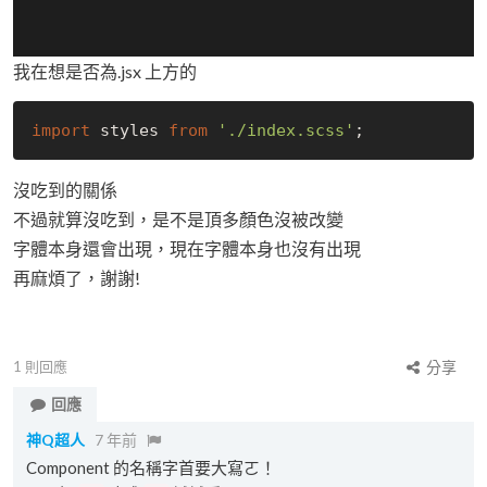
我在想是否為.jsx 上方的
import
 styles 
from
'./index.scss'
沒吃到的關係
不過就算沒吃到，是不是頂多顏色沒被改變
字體本身還會出現，現在字體本身也沒有出現
再麻煩了，謝謝!
1
則回應
分享
回應
神Q超人
7 年前
Component 的名稱字首要大寫ㄛ！