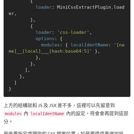
        {

loader
: MiniCssExtractPlugin.load
er,

        },

        {

loader
: 
'css-loader'
,

options
: {

modules
: { 
localIdentName
: 
'[na
me]__[local]___[hash:base64:5]'
 },

          },

        },

      ],

    },

  ]

上方的結構就和 JS 及 JSX 差不多，這裡可以先留意到
內
內的設定，待會會再提到這部
modules
localIdentName
分。
最後要指定處理完的 CSS 檔案位置，於是要還得再增加設