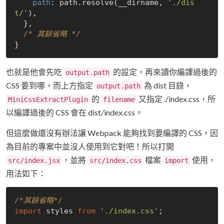
path
: path.resolve(__dirname, 
'./dis
t/'
),

  },

/* 其餘省略 */
也就是他會先吃
的設定，再來讀你編譯過後的
output.path
CSS 要到哪，而上方指定
為 dist 目錄，
output.path
的
又指定 ./index.css，所
MiniCssExtractPlugin
filename
以編譯過後的 CSS 會在 dist/index.css。
但這麼做還沒有辦法讓 Webpack 能夠找到要編譯的 CSS，因
為目前的專案中並沒人使用到它對吧！所以打開
，並將
檔案
使用，
src/index.jsx
src/index.css
import
用法如下：
/*其餘省略*/
import
 styles 
from
'./index.css'
;
