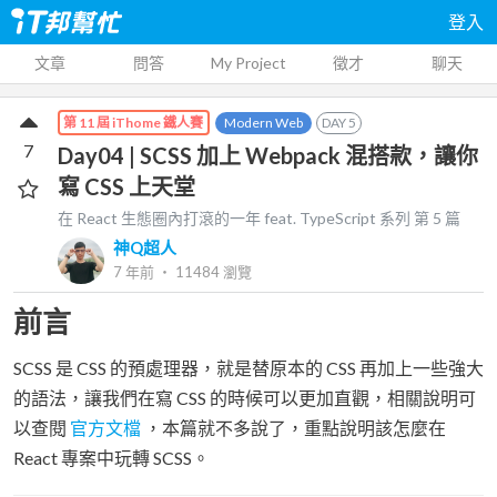
登入
文章
問答
My Project
徵才
聊天
Modern Web
DAY
5
第 11 屆 iThome 鐵人賽
7
Day04 | SCSS 加上 Webpack 混搭款，讓你
寫 CSS 上天堂
在 React 生態圈內打滾的一年 feat. TypeScript
系列 第
5
篇
神Q超人
7 年前
‧
11484
瀏覽
前言
SCSS 是 CSS 的預處理器，就是替原本的 CSS 再加上一些強大
的語法，讓我們在寫 CSS 的時候可以更加直觀，相關說明可
以查閱
官方文檔
，本篇就不多說了，重點說明該怎麼在
React 專案中玩轉 SCSS。