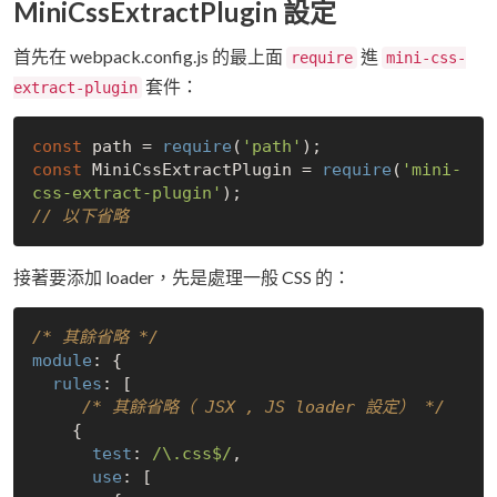
MiniCssExtractPlugin 設定
首先在 webpack.config.js 的最上面
進
require
mini-css-
套件：
extract-plugin
const
 path = 
require
(
'path'
const
 MiniCssExtractPlugin = 
require
(
'mini-
css-extract-plugin'
// 以下省略
接著要添加 loader，先是處理一般 CSS 的：
/* 其餘省略 */
module
: {

rules
: [

/* 其餘省略（ JSX , JS loader 設定） */
    {

test
: 
/\.css$/
,

use
: [
