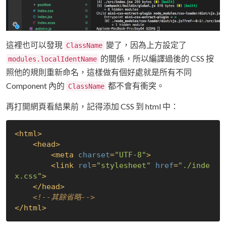
這裡也可以發現
變了，因為上方設定了
ClassName
的關係，所以編譯過後的 CSS 按
modules.localIdentName
照他的規則重新命名，這樣做有個好處就是所有不同
Component 內的
都不會有衝突。
ClassName
再打開網頁看結果前，記得添加 CSS 到 html 中：
<
html
>
<
head
>
<
meta
charset
=
"UTF-8"
>
<
link
rel
=
"stylesheet"
href
=
"./inde
x.css"
>
</
head
>
<!--其餘省略-->
</
html
>