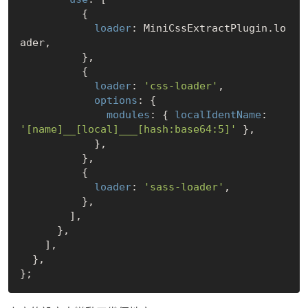
          {

loader
: MiniCssExtractPlugin.lo
ader,

          },

          {

loader
: 
'css-loader'
,

options
: {

modules
: { 
localIdentName
: 
'[name]__[local]___[hash:base64:5]'
 },

            },

          },

          {

loader
: 
'sass-loader'
,

          },

        ],

      },

    ],

  },
