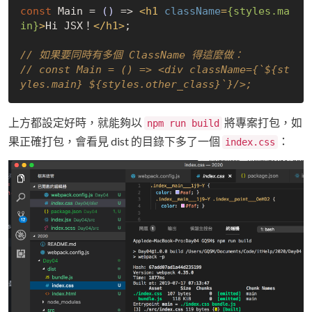
const
 Main = 
()
 =>
<
h1
className
=
{styles.ma
in}
>
Hi JSX！
</
h1
>
;

// 如果要同時有多個 ClassName 得這麼做：
// const Main = () => <div className={`${st
yles.main} ${styles.other_class}`}/>;
上方都設定好時，就能夠以
將專案打包，如
npm run build
果正確打包，會看見 dist 的目錄下多了一個
：
index.css