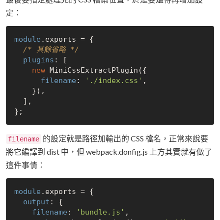
定：
module
.exports = {

/* 其餘省略 */
plugins
: [

new
 MiniCssExtractPlugin({

filename
: 
'./index.css'
,

    }),

  ],

的設定就是路徑加輸出的 CSS 檔名，正常來說要
filename
將它編譯到 dist 中，但 webpack.donfig.js 上方其實就有做了
這件事情：
module
.exports = {

output
: {

filename
: 
'bundle.js'
,
