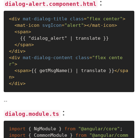
：
dialog-alert.component.html
<
div
mat-dialog-title
class
=
"flex center"
>
<
mat-icon
svgIcon
=
"alert"
>
</
mat-icon
>
<
span
>
    {{ "dialog_alert" | translate }}

</
span
>
</
div
>
<
div
mat-dialog-content
class
=
"flex cente
r"
>
<
span
>
{{ getMsgName() | translate }}
</
spa
n
>
</
div
>
--
：
dialog.module.ts
import
 { NgModule } 
from
"@angular/core"
import
 { CommonModule } 
from
"@angular/comm