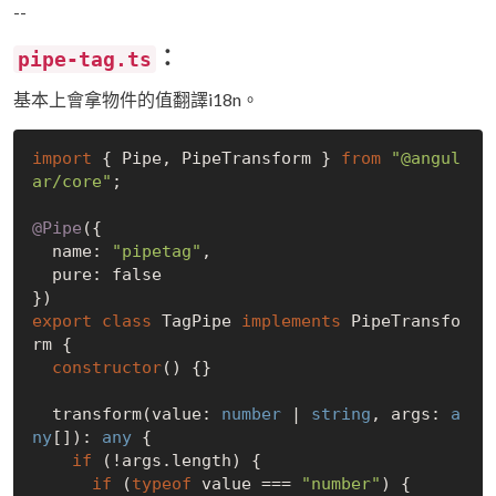
--
：
pipe-tag.ts
基本上會拿物件的值翻譯i18n。
import
 { Pipe, PipeTransform } 
from
"@angul
ar/core"
;

@Pipe
({

  name: 
"pipetag"
,

  pure: 
false
export
class
 TagPipe 
implements
 PipeTransfo
rm {

constructor
(
) {}

  transform(value: 
number
 | 
string
, args: 
a
ny
[]): 
any
 {

if
 (!args.length) {

if
 (
typeof
 value === 
"number"
) {
