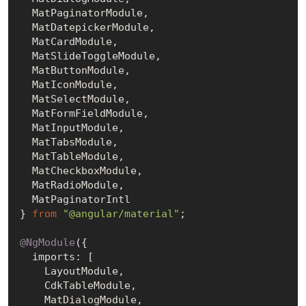
  MatPaginatorModule,

  MatDatepickerModule,

  MatCardModule,

  MatSlideToggleModule,

  MatButtonModule,

  MatIconModule,

  MatSelectModule,

  MatFormFieldModule,

  MatInputModule,

  MatTabsModule,

  MatTableModule,

  MatCheckboxModule,

  MatRadioModule,

  MatPaginatorIntl

} 
from
"@angular/material"
;

@NgModule
({

  imports: [

    LayoutModule,

    CdkTableModule,

    MatDialogModule,
