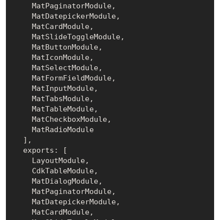
    MatPaginatorModule,

    MatDatepickerModule,

    MatCardModule,

    MatSlideToggleModule,

    MatButtonModule,

    MatIconModule,

    MatSelectModule,

    MatFormFieldModule,

    MatInputModule,

    MatTabsModule,

    MatTableModule,

    MatCheckboxModule,

    MatRadioModule

  ],

  exports: [

    LayoutModule,

    CdkTableModule,

    MatDialogModule,

    MatPaginatorModule,

    MatDatepickerModule,

    MatCardModule,
