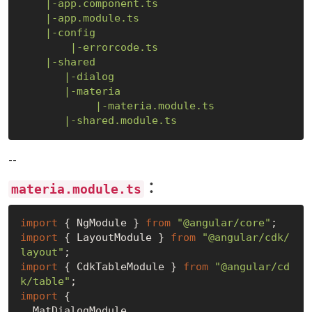
|-app.component.ts
|-app.module.ts
|-config
|-errorcode.ts
|-shared
|-dialog
|-materia
|-materia.module.ts
|-shared.module.ts
--
：
materia.module.ts
import
 { NgModule } 
from
"@angular/core"
import
 { LayoutModule } 
from
"@angular/cdk/
layout"
import
 { CdkTableModule } 
from
"@angular/cd
k/table"
import
 {

  MatDialogModule,
