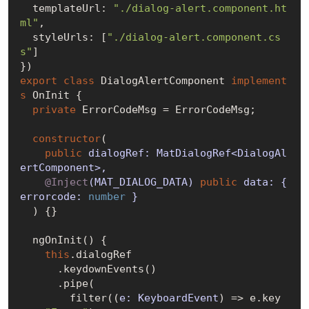
  templateUrl: 
"./dialog-alert.component.ht
ml"
,

  styleUrls: [
"./dialog-alert.component.cs
s"
]

export
class
 DialogAlertComponent 
implement
s
 OnInit {

private
 ErrorCodeMsg = ErrorCodeMsg;

constructor
(
public
 dialogRef: MatDialogRef<DialogAl
ertComponent>,

@Inject
(MAT_DIALOG_DATA) 
public
 data: { 
errorcode: 
number
 }

) {}

  ngOnInit() {

this
.dialogRef

      .keydownEvents()

      .pipe(

        filter(
(
e: KeyboardEvent
) =>
 e.key 