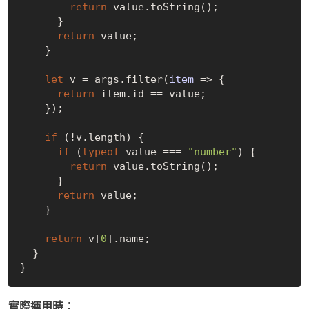
return
 value.toString();

      }

return
 value;

    }

let
 v = args.filter(
item
 =>
 {

return
 item.id == value;

    });

if
 (!v.length) {

if
 (
typeof
 value === 
"number"
) {

return
 value.toString();

      }

return
 value;

    }

return
 v[
0
].name;

  }

實際運用時：