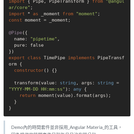
import
 { Pipe, PipeTransform } 
from
"@angul
ar/core"
import
 * 
as
 _moment 
from
"moment"
const
 moment = _moment;

@Pipe
({

  name: 
"pipetime"
,

  pure: 
false
export
class
 TimePipe 
implements
 PipeTransf
orm {

constructor
(
) {}

  transform(value: 
string
, args: 
string
 = 
"YYYY-MM-DD HH:mm:ss"
): 
any
 {

return
 moment(value).format(args);

  }

Demo內的時間套件並非採用_Angular Materia_的工具，