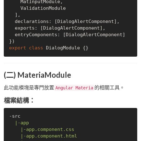
    MatInputModule,

    ValidationModule

  ],

  declarations: [DialogAlertComponent],

  exports: [DialogAlertComponent],

  entryComponents: [DialogAlertComponent]

export
class
(二) MateriaModule
此功能模塊是專門放置
的相關工具。
Angular Materia
檔案結構：
-src

|-app
|-app.component.css
|-app.component.html