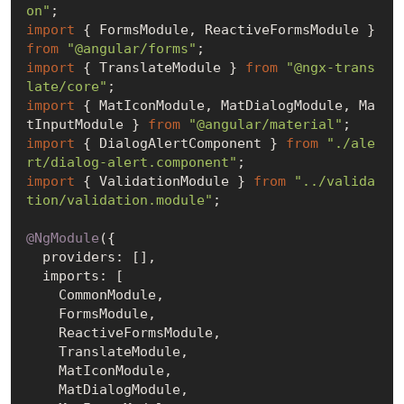
on"
import
 { FormsModule, ReactiveFormsModule } 
from
"@angular/forms"
import
 { TranslateModule } 
from
"@ngx-trans
late/core"
import
 { MatIconModule, MatDialogModule, Ma
tInputModule } 
from
"@angular/material"
import
 { DialogAlertComponent } 
from
"./ale
rt/dialog-alert.component"
import
 { ValidationModule } 
from
"../valida
tion/validation.module"
;

@NgModule
({

  providers: [],

  imports: [

    CommonModule,

    FormsModule,

    ReactiveFormsModule,

    TranslateModule,

    MatIconModule,

    MatDialogModule,
