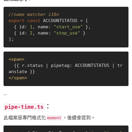
//name matcher i18n
export
const
 ACCOUNTSTATUS = [

  { id: 
1
, name: 
"start_use"
 }, 

  { id: 
2
, name: 
"stop_use"
 }

<
span
>
  {{ r.status | pipetag: ACCOUNTSTATUS | tr
</
span
>
--
：
pipe-time.ts
此檔案是專門格式化
，後續會提到。
moment