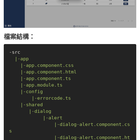
檔案結構：
-src

|-app
|-app.component.css
|-app.component.html
|-app.component.ts
|-app.module.ts
|-config
|-errorcode.ts
|-shared
|-dialog
|-alert
|-dialog-alert.component.cs
s
|-dialog-alert.component.ht