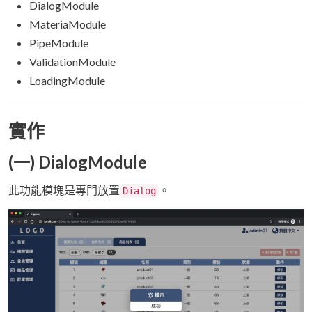
DialogModule
MateriaModule
PipeModule
ValidationModule
LoadingModule
實作
(一) DialogModule
此功能模塊是專門放置
。
Dialog