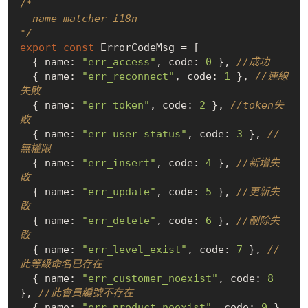
/*

  name matcher i18n

*/
export
const
 ErrorCodeMsg = [

  { name: 
"err_access"
, code: 
0
 }, 
//成功
  { name: 
"err_reconnect"
, code: 
1
 }, 
//連線
失敗
  { name: 
"err_token"
, code: 
2
 }, 
//token失
敗
  { name: 
"err_user_status"
, code: 
3
 }, 
//
無權限
  { name: 
"err_insert"
, code: 
4
 }, 
//新增失
敗
  { name: 
"err_update"
, code: 
5
 }, 
//更新失
敗
  { name: 
"err_delete"
, code: 
6
 }, 
//刪除失
敗
  { name: 
"err_level_exist"
, code: 
7
 }, 
//
此等級命名已存在
  { name: 
"err_customer_noexist"
, code: 
8
}, 
//此會員編號不存在
  { name: 
"err_product_noexist"
, code: 
9
 } 