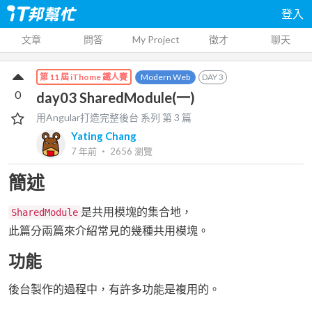
登入
文章
問答
My Project
徵才
聊天
Modern Web
DAY
3
第 11 屆 iThome 鐵人賽
0
day03 SharedModule(一)
用Angular打造完整後台
系列 第
3
篇
Yating Chang
7 年前
‧
2656
瀏覽
簡述
是共用模塊的集合地，
SharedModule
此篇分兩篇來介紹常見的幾種共用模塊。
功能
後台製作的過程中，有許多功能是複用的。