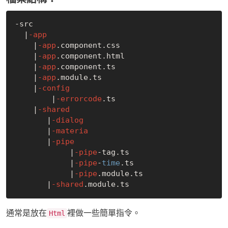
-src

  |
-app
    |
-app
.component.css

    |
-app
.component.html

    |
-app
.component.ts

    |
-app
.module.ts

    |
-config
        |
-errorcode
.ts

    |
-shared
       |
-dialog
       |
-materia
       |
-pipe
            |
-pipe
-tag.ts

            |
-pipe
-
time
.ts

            |
-pipe
.module.ts

       |
-shared
通常是放在
裡做一些簡單指令。
Html