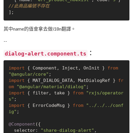
//此商品編號不存在
其中name的值會拿去做i18n翻譯。
--
：
dialog-alert.component.ts
import
 { Component, Inject, OnInit } 
from
"@angular/core"
import
 { MAT_DIALOG_DATA, MatDialogRef } 
fr
om
"@angular/material/dialog"
import
 { filter, take } 
from
"rxjs/operator
s"
import
 { ErrorCodeMsg } 
from
"../../../conf
ig"
;

@Component
({

  selector: 
"share-dialog-alert"
,
