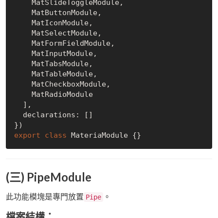
    MatSlideToggleModule,

    MatButtonModule,

    MatIconModule,

    MatSelectModule,

    MatFormFieldModule,

    MatInputModule,

    MatTabsModule,

    MatTableModule,

    MatCheckboxModule,

    MatRadioModule

  ],

  declarations: []

export
class
(三) PipeModule
此功能模塊是專門放置
。
Pipe
檔案結構：