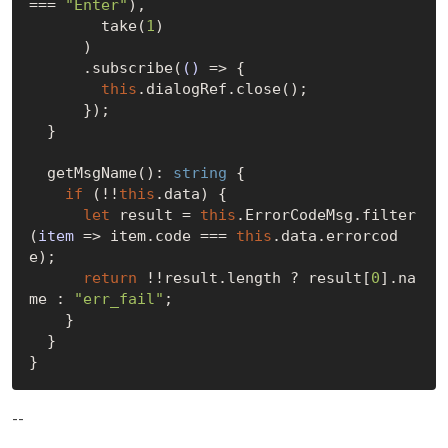
=== 
"Enter"
),

        take(
1
)

      )

      .subscribe(
()
 =>
 {

this
.dialogRef.close();

      });

  }

  getMsgName(): 
string
 {

if
 (!!
this
.data) {

let
 result = 
this
.ErrorCodeMsg.filter
(
item
 =>
 item.code === 
this
.data.errorcod
e);

return
 !!result.length ? result[
0
].na
me : 
"err_fail"
;

    }

  }

--