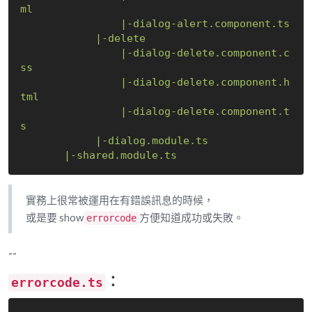
ml
|-dialog-alert.component.ts
|-delete
|-dialog-delete.component.c
ss
|-dialog-delete.component.h
tml
|-dialog-delete.component.t
s
|-dialog.module.ts
|-shared.module.ts
實務上很常被運用在有錯誤訊息的時候，
或是要 show
方便知道成功或失敗。
errorcode
--
：
errorcode.ts