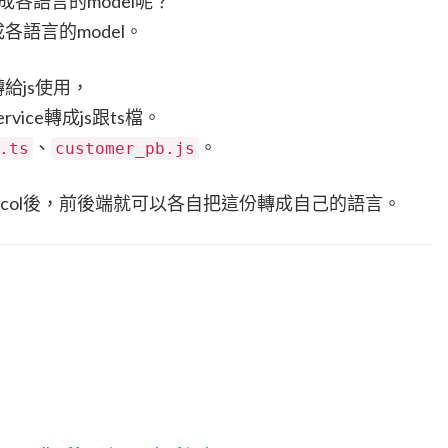
動生成各語言的model呢？
各語言的model。
給js使用，
vice轉成js跟ts檔。
、
。
.ts
customer_pb.js
ocol後，前後端就可以各自把這份轉成自己的語言。