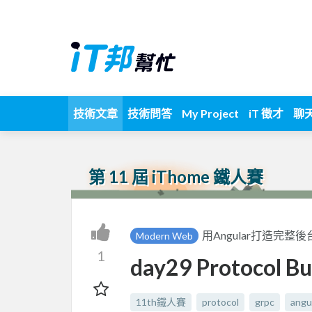
技術文章
技術問答
My Project
iT 徵才
聊
第 11 屆 iThome 鐵人賽
用Angular打造完整後
Modern Web
1
day29 Protocol B
11th鐵人賽
protocol
grpc
angu