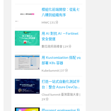
模組化前端開發：從亂七
八糟到組織有序
MWC
|
31 分
用 AI 對抗 AI －Fortinet
安全營運
數位政府高峰會
|
29 分
用 Kustomization 搭配 yq
部署 K8s 容器
KubeSummit
|
37 分
打造一站式自動化測試平
台：整合 Azure DevOps
與 AI 助力敏捷開發
Cloud Summit 臺灣雲端大會
|
29 分
從prompt engineering 升