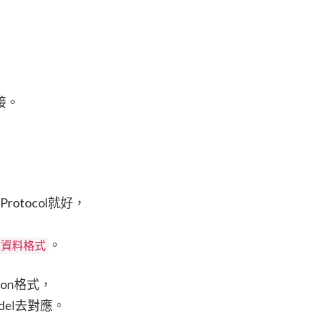
接。
otocol就好，
。
資料格式
on格式，
el去對應。