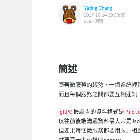
Yating Chang
2019-10-14 20:53:05
6887 瀏覽
簡述
隨著微服務的趨勢，一個系統裡
而且每個服務之間都要互相通訊
最麻吉的資料格式是
gRPC
Prot
以往前後端溝通資料最大宗是Jso
但如果每個微服務都要用Json相
就要寫一大～堆的code～