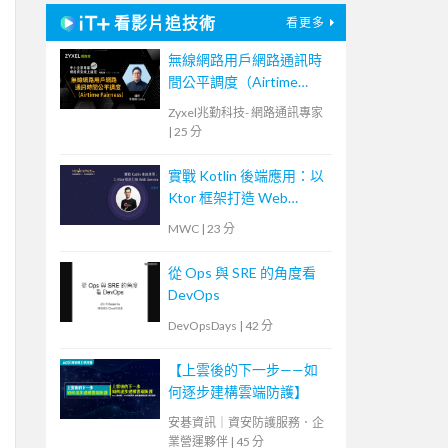
看影片追技術
看更多
無線網路用戶網路通訊時
間公平調度（Airtime
Fairness）
Zyxel兆勤科技- 網路通訊專家
|
25 分
實戰 Kotlin 後端應用：以
Ktor 框架打造 Web
Service
MWC
|
23 分
從 Ops 與 SRE 的角度看
DevOps
DevOpsDays
|
42 分
【上雲後的下一步——如
何逐步建構雲端防護】
安碁資訊｜資安防護服務．企
業營運夥伴
|
45 分