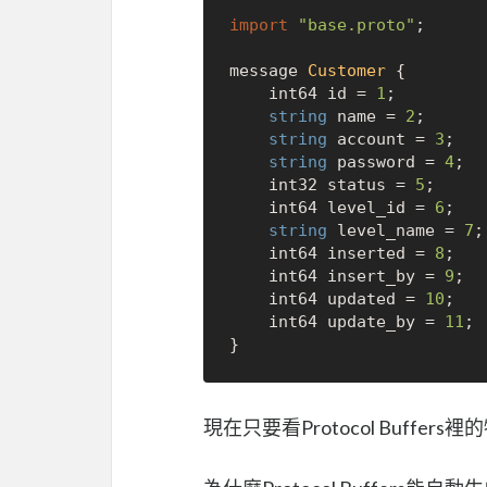
import
"base.proto"
;

message 
Customer
 {

    int64 id = 
1
;

string
 name = 
2
;

string
 account = 
3
;

string
 password = 
4
;

    int32 status = 
5
;

    int64 level_id = 
6
;

string
 level_name = 
7
;

    int64 inserted = 
8
;

    int64 insert_by = 
9
;

    int64 updated = 
10
;

    int64 update_by = 
11
;

現在只要看Protocol Buff