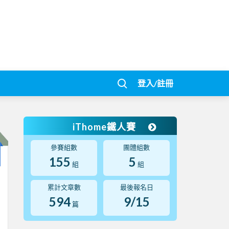
登入/註冊
iThome鐵人賽
參賽組數
團體組數
155
5
組
組
累計文章數
最後報名日
594
9/15
篇