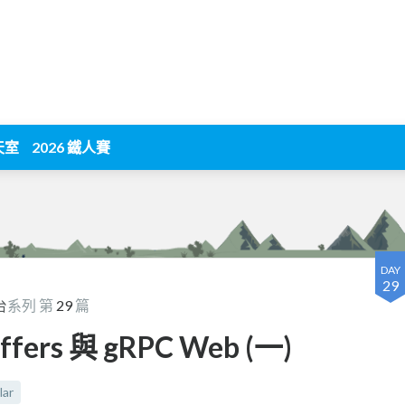
天室
2026 鐵人賽
DAY
29
台
系列 第
29
篇
uffers 與 gRPC Web (一)
lar