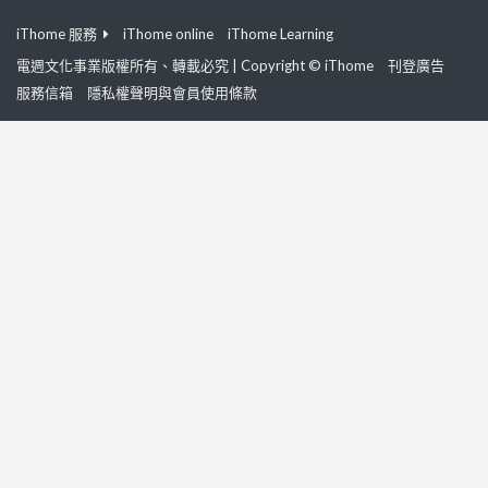
iThome 服務
iThome online
iThome Learning
電週文化事業版權所有、轉載必究 | Copyright © iThome
刊登廣告
服務信箱
隱私權聲明與會員使用條款