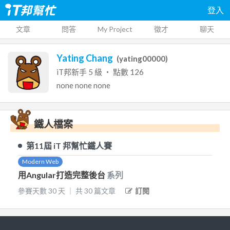
登入
文章
問答
My Project
徵才
聊天
Yating Chang
(
yating00000
)
iT邦新手
5
級 ‧ 點數
126
none
none
none
鐵人檔案
第11屆
iT 邦幫忙鐵人賽
Modern Web
用Angular打造完整後台
系列
參賽天數
30
天
｜
共
30
篇文章
訂閱