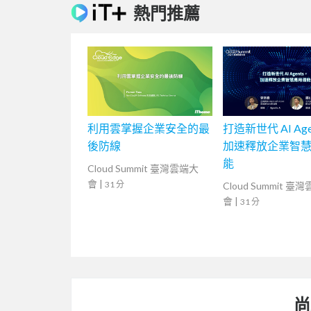
熱門推薦
利用雲掌握企業安全的最
打造新世代 AI Age
後防線
加速釋放企業智
能
Cloud Summit 臺灣雲端大
會
|
31 分
Cloud Summit 臺
會
|
31 分
尚