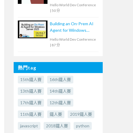
Hello World Dev Conference
|
50 分
Building an On-Prem AI
Agent for Windows
Server 2025: Hands-on
Hello World Dev Conference
System Maintenance
|
87 分
熱門tag
15th鐵人賽
16th鐵人賽
13th鐵人賽
14th鐵人賽
17th鐵人賽
12th鐵人賽
11th鐵人賽
鐵人賽
2019鐵人賽
javascript
2018鐵人賽
python