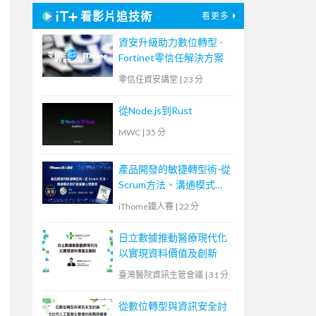
看影片追技術
看更多
資安升級助力數位轉型 -
Fortinet零信任解決方案
零信任資安講堂
|
23 分
從Node.js到Rust
MWC
|
35 分
產品開發的敏捷轉型術-從
Scrum方法、溝通模式到
打造底層心理素質
iThome鐵人賽
|
22 分
日立數據推動醫療現代化
以實現資料價值及創新
臺灣醫院資訊主管會議
|
31 分
從數位轉型與資訊安全討