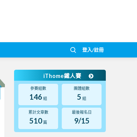
登入/註冊
iThome鐵人賽
參賽組數
團體組數
146
5
組
組
累計文章數
最後報名日
510
9/15
篇