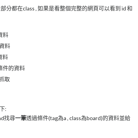
分都在class , 如果是看整個完整的網頁可以看到 id 和
資料
的資料
的資料
符合條件的資料
#來抓取
下:
nd找尋
一筆
透過條件(tag為a , class為board)的資料並給