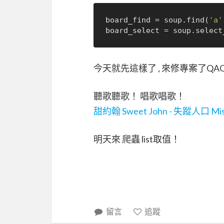
board_find = soup.find(
'a'
board_select = soup.select
今天就先這樣了 , 來修專案了QA
聽歌聽歌！ 唱歌唱歌！
甜約翰 Sweet John - 失蹤人口 Miss
明天來 爬蟲 list取值！
留言
追蹤