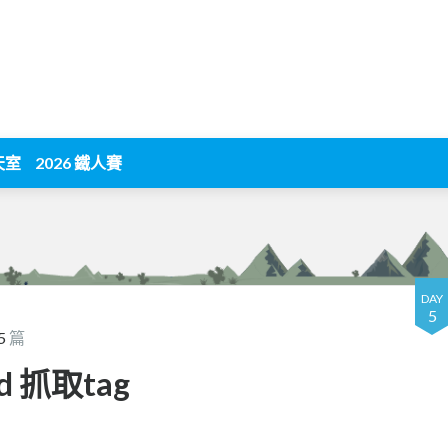
天室
2026 鐵人賽
DAY
5
5
篇
ind 抓取tag