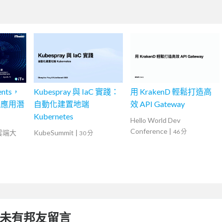
nts，
Kubespray 與 IaC 實踐：
用 KrakenD 輕鬆打造高
慧應用潛
自動化建置地端
效 API Gateway
Kubernetes
Hello World Dev
Conference
|
46 分
灣雲端大
KubeSummit
|
30 分
未有邦友留言