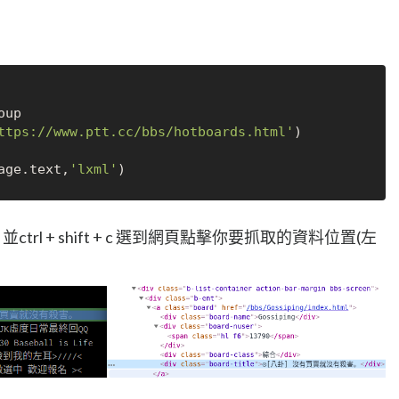
up

ttps://www.ptt.cc/bbs/hotboards.html'
)

age.text,
'lxml'
ts(右圖) 並ctrl + shift + c 選到網頁點擊你要抓取的資料位置(左