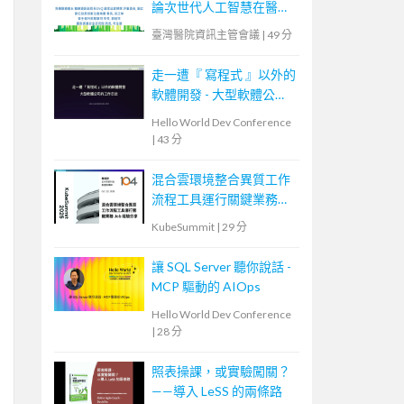
論次世代人工智慧在醫療
的挑戰與機會
臺灣醫院資訊主管會議
|
49 分
走一遭『 寫程式 』以外的
軟體開發 - 大型軟體公司
的工作日誌
Hello World Dev Conference
|
43 分
混合雲環境整合異質工作
流程工具運行關鍵業務
Job 的經驗分享
KubeSummit
|
29 分
讓 SQL Server 聽你說話 -
MCP 驅動的 AIOps
Hello World Dev Conference
|
28 分
照表操課，或實驗闖關？
——導入 LeSS 的兩條路