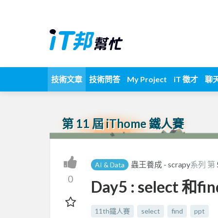
技術文章
技術問答
My Project
iT 徵才
聊
第 11 屆 iThome 鐵人賽
蟲王養成 - scrapy
系列 第
AI & Data
0
Day5 : select 和f
11th鐵人賽
select
find
ppt