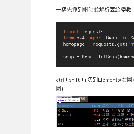
一樣先抓到網站並解析丟給變數
import
from
 bs4 
import
 BeautifulSo
homepage = requests.get(
'h
soup = BeautifulSoup(homep
ctrl + shift + i 切到Elemen
圖)