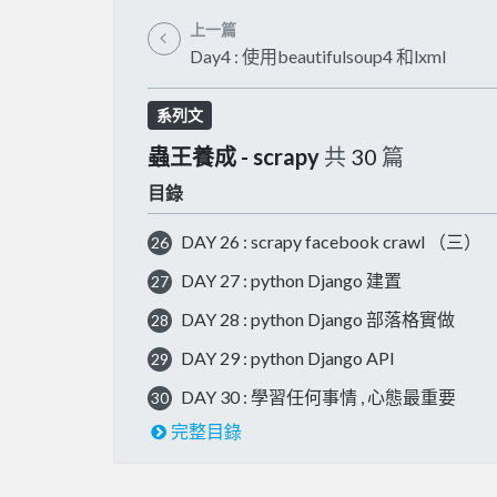
上一篇
Day4 : 使用beautifulsoup4 和lxml
系列文
蟲王養成 - scrapy
共
30
篇
目錄
DAY 26 : scrapy facebook crawl （三）
26
DAY 27 : python Django 建置
27
DAY 28 : python Django 部落格實做
28
DAY 29 : python Django API
29
DAY 30 : 學習任何事情 , 心態最重要
30
完整目錄