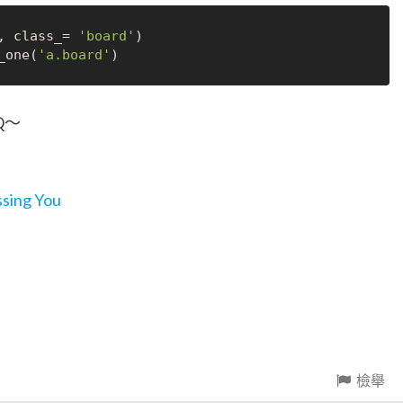
, class_= 
'board'
)

_one(
'a.board'
Q～
ing You
檢舉