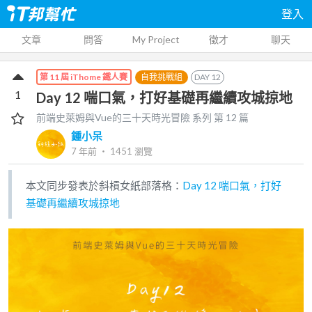
登入
文章
問答
My Project
徵才
聊天
自我挑戰組
DAY
12
第 11 屆 iThome 鐵人賽
1
Day 12 喘口氣，打好基礎再繼續攻城掠地
前端史萊姆與Vue的三十天時光冒險
系列 第
12
篇
鍾小呆
7 年前
‧
1451
瀏覽
本文同步發表於斜槓女紙部落格：
Day 12 喘口氣，打好
基礎再繼續攻城掠地