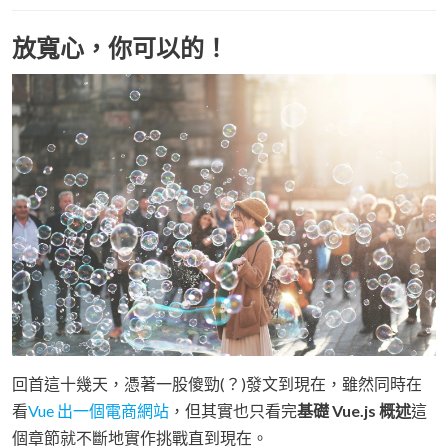
放寬心，你可以的！
回首這十幾天，憑著一股傻勁(？)發文到現在，雖然同時在
看
Vue 出一個電商網站
，但其實也只看完
基礎 Vue.js 概述
這
個章節就不斷地實作挑戰直到現在。