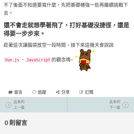
不了後面不知道要寫什麼，先把基礎補強一些再繼續挑戰下
去。
還不會走就想學著飛了，打好基礎沒捷徑，還是
得要一步步來。
趁著這次讓腦袋放空一段時間，接下來這幾天會說說
、
的觀念唷~
Vue.js
JavaScript
留言
追蹤
分享
訂閱
此系列
此系列
上一篇
下一篇
0
則留言