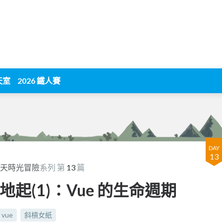
天室
2026 鐵人賽
DAY
13
十天時光冒險
系列 第
13
篇
平地起(1)：Vue 的生命週期
vue
斜槓女紙