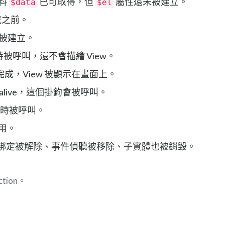
資料
已可取得，但
屬性還未被建立。
$data
$el
掛載之前。
l 被建立。
化時被呼叫，還不會描繪 View。
經完成，View 被顯示在畫面上。
ep-alive，這個掛鉤會被呼叫。
live時被呼叫。
使用。
。所有綁定被解除、事件偵聽被移除、子實體也被銷毀。
ion。