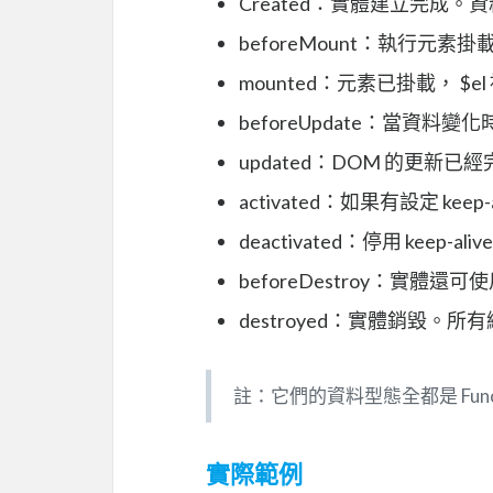
Created：實體建立完成。
beforeMount：執行元素
mounted：元素已掛載， $e
beforeUpdate：當資料變
updated：DOM 的更新已
activated：如果有設定 ke
deactivated：停用 keep-a
beforeDestroy：實體還可
destroyed：實體銷毀
註：它們的資料型態全都是 Funct
實際範例