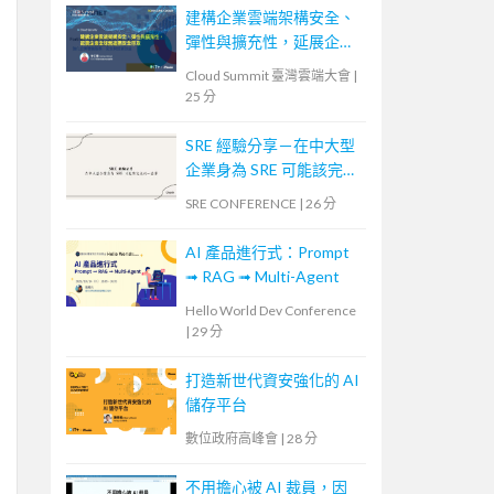
建構企業雲端架構安全、
彈性與擴充性，延展企業
全球無邊際安全存取
Cloud Summit 臺灣雲端大會
|
25 分
SRE 經驗分享－在中大型
企業身為 SRE 可能該完成
的一些事
SRE CONFERENCE
|
26 分
AI 產品進行式：Prompt
➟ RAG ➟ Multi-Agent
Hello World Dev Conference
|
29 分
打造新世代資安強化的 AI
儲存平台
數位政府高峰會
|
28 分
不用擔心被 AI 裁員，因