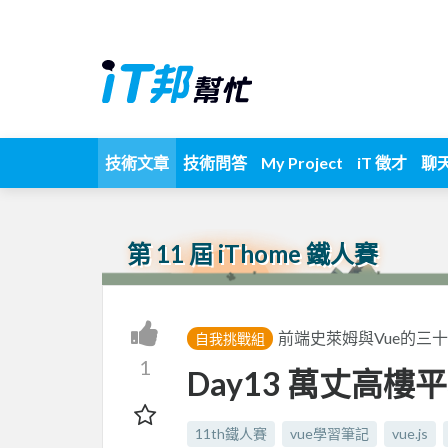
技術文章
技術問答
My Project
iT 徵才
聊
第 11 屆 iThome 鐵人賽
前端史萊姆與Vue的三
自我挑戰組
1
Day13 萬丈高樓
11th鐵人賽
vue學習筆記
vue.js