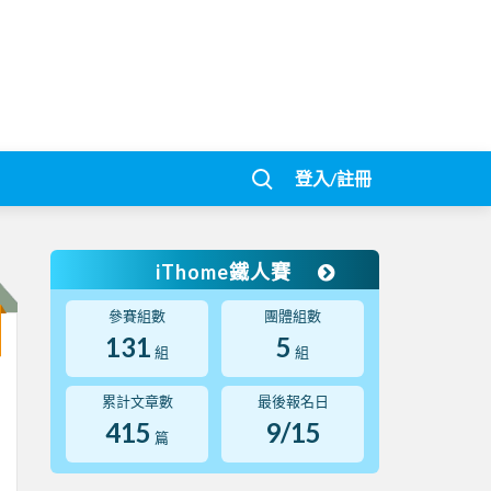
登入/註冊
iThome鐵人賽
參賽組數
團體組數
131
5
組
組
累計文章數
最後報名日
415
9/15
篇