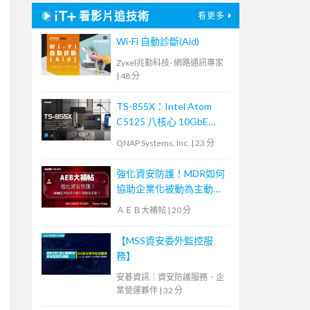
看影片追技術
看更多
Wi-Fi 自動診斷(Aid)
Zyxel兆勤科技- 網路通訊專家
|
48 分
TS-855X：Intel Atom
C5125 八核心 10GbE
NAS，內建雙 M.2 NVMe
QNAP Systems, Inc.
|
23 分
SSD 及 PCIe Gen 3 插
槽，大容量混合式儲存架
強化資安防護！MDR如何
構適合中小企業備份及監
協助企業化被動為主動？
控應用
【宏碁資訊網路學堂】
ＡＥＢ大補帖
|
20 分
【MSS資安委外監控服
務】
安碁資訊｜資安防護服務．企
業營運夥伴
|
32 分