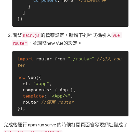
component
: Home  
//對應的元件
    }

  ]

調整
的檔案設定，新增下列程式碼引入
main.js
vue-
，並調整new Vue的設定。
router
import
 router from 
"./router"
//引入 rou
ter
new
 Vue({

  el: 
"#app"
,

  components: { App },

template
: 
"<App/>"
,

  router 
//使用 router
完成後運行 npm run serve 的時候打開頁面會發現網址變成了