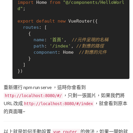
import
 Home 
from
"@/components/HelloWorl
d"
;

export
default
new
 VueRouter({

routes
: [

    {

name
: 
'首頁'
,  
//元件呈現的名稱
path
: 
'/index'
, 
//對應的路徑
component
: Home  
//對應的元件
    }

  ]

重新運行 npm run serve ，這時你會看到
，只剩一張圖片，如果我們將
http://localhost:8080/#/
URL 改成
，就會看到原本
http://localhost:8080/#/index
的頁面囉~
以上就是如何手動設置
的做法，如果一開始就
vue router