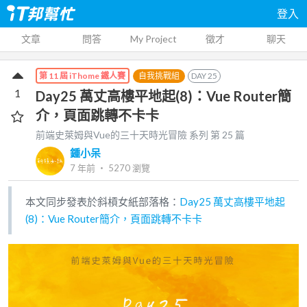
登入
文章
問答
My Project
徵才
聊天
自我挑戰組
DAY
25
第 11 屆 iThome 鐵人賽
1
Day25 萬丈高樓平地起(8)：Vue Router簡
介，頁面跳轉不卡卡
前端史萊姆與Vue的三十天時光冒險
系列 第
25
篇
鍾小呆
7 年前
‧
5270
瀏覽
本文同步發表於斜槓女紙部落格：
Day25 萬丈高樓平地起
(8)：Vue Router簡介，頁面跳轉不卡卡