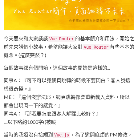
今天要來和大家談談
的基本簡介和用法，開始之
Vue Router
前先來講個小故事，希望能讓大家對
有些基本的
Vue Router
概念。(這麼突然？)
每個故事都有個開始，這個故事的開始是這樣的...
同事A：『可不可以讓網頁跳轉的時候不要閃白？客人說這
樣很奇怪。』
ME：『這個沒辦法耶，網頁跳轉都會重新載入資料，所以
都會出現閃一下的感覺。』
同事A：『那我要怎麼跟客人解釋比較好？』
....以下略約1000字((被毆
當時的我還沒有接觸到
，為了避開
麻煩的PM
修改，
Vue.js