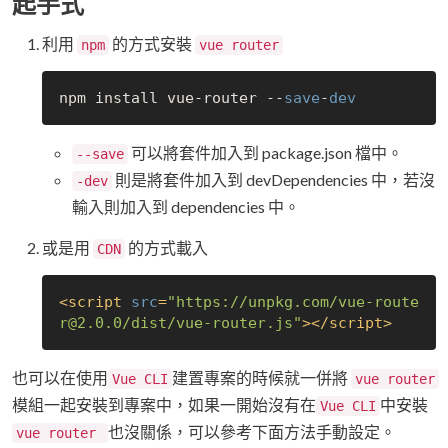
起手式
利用
的方式安裝
npm
vue router
npm install vue-router --
save
-
dev
可以將套件加入到 package.json 檔中。
--save
則是將套件加入到 devDependencies 中，若沒
-dev
輸入則加入到 dependencies 中。
或是用
的方式載入
CDN
<
script
src
=
"https://unpkg.com/vue-route
r@2.0.0/dist/vue-router.js"
>
</
script
>
也可以在使用
建置專案的時候就一併將
Vue CLI
vue router
模組一起安裝到專案中，如果一開始沒有在
中安裝
Vue CLI
也沒關係，可以參考下面方法手動設定。
vue router