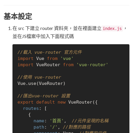
基本設定
在 src 下建立 router 資料夾，並在裡面建立
，
index.js
並在JS檔案中加入下面程式碼
//載入 vue-router 官方元件
import
 Vue 
from
'vue'
import
 VueRouter 
from
'vue-router'
//使用 vue-router
Vue.use(VueRouter)

//匯出vue-router 設置
export
default
new
 VueRouter({

routes
: [

    {

name
: 
'首頁'
,  
//元件呈現的名稱
path
: 
'/'
, 
//對應的路徑