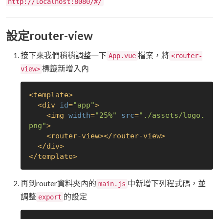
http://localhost:8080/#/
設定router-view
接下來我們稍稍調整一下
檔案，將
App.vue
<router-
標籤新增入內
view>
<
template
>
<
div
id
=
"app"
>
<
img
width
=
"25%"
src
=
"./assets/logo.
png"
>
<
router-view
>
</
router-view
>
</
div
>
</
template
>
再到router資料夾內的
中新增下列程式碼，並
main.js
調整
的設定
export