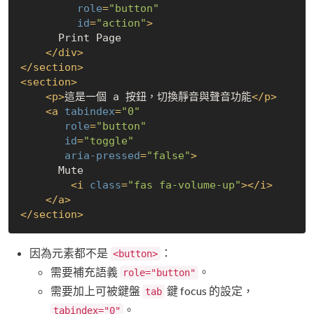
role
=
"button"
id
=
"action"
>
      Print Page

</
div
>
</
section
>
<
section
>
<
p
>
這是一個 a 按鈕，切換靜音與聲音功能
</
p
>
<
a
tabindex
=
"0"
role
=
"button"
id
=
"toggle"
aria-pressed
=
"false"
>
      Mute

<
i
class
=
"fas fa-volume-up"
>
</
i
>
</
a
>
</
section
>
因為元素都不是
：
<button>
需要補充語義
。
role="button"
需要加上可被鍵盤
鍵 focus 的設定，
tab
。
tabindex="0"