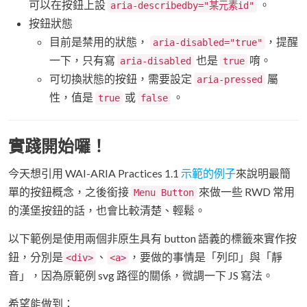
可以在按鈕上設
。
aria-describedby="某元素id"
按鈕狀態
目前是禁用的狀態，
，提醒
aria-disabled="true"
一下，只有寫
也是
唷。
aria-disabled
true
可切換狀態的按鈕，需要設定
屬
aria-pressed
性，值是
或
。
true
false
實踐開始囉！
今天想引用 WAI-ARIA Practices 1.1
示範的例子
來說明最簡
單的按鈕概念，之後銜接
來做一些 RWD 常用
Menu Button
的漢堡按鈕的話，也會比較清楚、輕鬆。
以下範例是使用兩個非原生具有 button 語義的標籤來實作按
鈕，分別是
、
，要做的事情是「列印」與「靜
<div>
<a>
音」，因為原範例 svg 路徑的關係，微調一下 JS 寫法。
希望能做到：