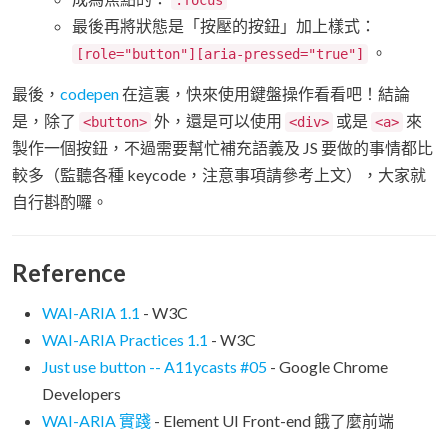
:focus
最後再將狀態是「按壓的按鈕」加上樣式：
。
[role="button"][aria-pressed="true"]
最後，
codepen
在這裏，快來使用鍵盤操作看看吧！結論
是，除了
外，還是可以使用
或是
來
<button>
<div>
<a>
製作一個按鈕，不過需要幫忙補充語義及 JS 要做的事情都比
較多（監聽各種 keycode，注意事項請參考上文），大家就
自行斟酌囉。
Reference
WAI-ARIA 1.1
- W3C
WAI-ARIA Practices 1.1
- W3C
Just use button -- A11ycasts #05
- Google Chrome
Developers
WAI-ARIA 實踐
- Element UI Front-end 餓了麼前端