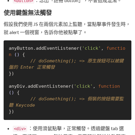
：念出「註冊 button」，不會造成混淆。
<button>
使用鍵盤無法觸發
假設我們使用 JS 在兩個元素加上監聽，當點擊事件發生時，
就 alert 一個視窗，告訴你他被點擊了。
anyButton.addEventListener(
'click'
, 
functio
n
()
{

// doSomething(); => 原生按鈕可以被鍵
盤的 Enter 正常觸發
})

anyDiv.addEventListener(
'click'
, 
function
()
{

// doSomething(); => 假裝的按鈕需要監
聽 Keycode
：使用滑鼠點擊，正常觸發。透過鍵盤 tab 選
<div>