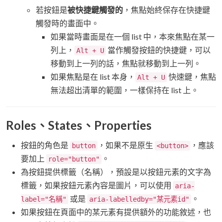
若按鈕是
被快捷鍵觸發的
，焦點始終保存在快捷鍵
觸發時的畫面中。
如果當時畫面是在一個 list 中，本來焦點在某一
列上，
當作觸發按鈕的快捷鍵，可以
Alt + U
移動到上一列的話，焦點就移動到上一列。
如果焦點是在 list 本身，
快速鍵，焦點
Alt + U
無法超出清單的範圍，一樣保持在 list 上。
Roles、States、Properties
按鈕的角色是
，如果不是原生
，應該
button
<button>
要加上
。
role="button"
為按鈕提供標籤（名稱），預設是以按鈕元素的文字為
標籤，如果按鈕元素內容是圖片，可以使用
aria-
或是
。
label="名稱"
aria-labelledby="某元素id"
如果按鈕在頁面中的某元素有提供額外的功能敘述，也