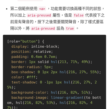
第二個範例使用
，功能需要切換兩種不同的狀態，
<a>
所以加上
屬性，值是
代表按下之
aria-pressed
false
前是有聲音的，按下之後需要關閉聲音，除了樣式要區
隔以外，將
設為
。
aria-pressed
true
[role=
"button"
]
 {

display
: inline-block;

position
: relative;

padding
: 
0.4em
0.7em
;

border
: 
1px
 solid 
hsl
(
213
, 
71%
, 
49%
);

border-radius
: 
5px
;

box-shadow
: 
0
1px
2px
hsl
(
216
, 
27%
, 
55%
);

color
: 
#fff
;

text-shadow
: 
0
 -
1px
1px
hsl
(
216
, 
27%
, 
2
5%
);

background-color
: 
hsl
(
216
, 
82%
, 
51%
);

background-image
: 
linear-gradient
(to bott
om, hsl(
216
, 
82%
, 
53%
), 
hsl
(
216
, 
82%
, 
4
7%
));
