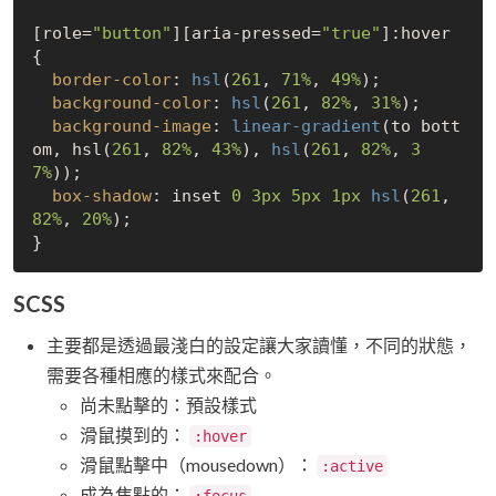
[role=
"button"
]
[aria-pressed=
"true"
]
:hover
{

border-color
: 
hsl
(
261
, 
71%
, 
49%
);

background-color
: 
hsl
(
261
, 
82%
, 
31%
);

background-image
: 
linear-gradient
(to bott
om, hsl(
261
, 
82%
, 
43%
), 
hsl
(
261
, 
82%
, 
3
7%
));

box-shadow
: inset 
0
3px
5px
1px
hsl
(
261
, 
82%
, 
20%
);

SCSS
主要都是透過最淺白的設定讓大家讀懂，不同的狀態，
需要各種相應的樣式來配合。
尚未點擊的：預設樣式
滑鼠摸到的：
:hover
滑鼠點擊中（mousedown）：
:active
成為焦點的：