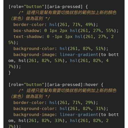
[role=
"button"
]
[aria-pressed]
 {

/* 這裡只是幫有需要切換狀態的範例加上新的顏色
（紫色）做為區別 */
border-color
: 
hsl
(
261
, 
71%
, 
49%
);

box-shadow
: 
0
1px
2px
hsl
(
261
, 
27%
, 
55%
);

text-shadow
: 
0
 -
1px
1px
hsl
(
261
, 
27%
, 
2
5%
);

background-color
: 
hsl
(
261
, 
82%
, 
51%
);

background-image
: 
linear-gradient
(to bott
om, hsl(
261
, 
82%
, 
53%
), 
hsl
(
261
, 
82%
, 
4
7%
));

}

[role=
"button"
]
[aria-pressed]
:hover
 {

/* 這裡只是幫有需要切換狀態的範例加上新的顏色
（紫色）做為區別 */
border-color
: 
hsl
(
261
, 
71%
, 
29%
);

background-color
: 
hsl
(
261
, 
82%
, 
31%
);

background-image
: 
linear-gradient
(to bott
om, hsl(
261
, 
82%
, 
33%
), 
hsl
(
261
, 
82%
, 
2
7%
));
