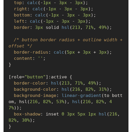
top
: 
calc
(-
1px
 - 
3px
 - 
3px
);

right
: 
calc
(-
1px
 - 
3px
 - 
3px
);

bottom
: 
calc
(-
1px
 - 
3px
 - 
3px
);

left
: 
calc
(-
1px
 - 
3px
 - 
3px
);

border
: 
3px
 solid 
hsl
(
213
, 
71%
, 
49%
);

/* button border radius + outline width + 
offset */
border-radius
: 
calc
(
5px
 + 
3px
 + 
3px
);

content
: 
''
;

}

[role=
"button"
]
:active
 {

border-color
: 
hsl
(
213
, 
71%
, 
49%
);

background-color
: 
hsl
(
216
, 
82%
, 
31%
);

background-image
: 
linear-gradient
(to bott
om, hsl(
216
, 
82%
, 
53%
), 
hsl
(
216
, 
82%
, 
4
7%
));

box-shadow
: inset 
0
3px
5px
1px
hsl
(
216
, 
82%
, 
30%
);

}
