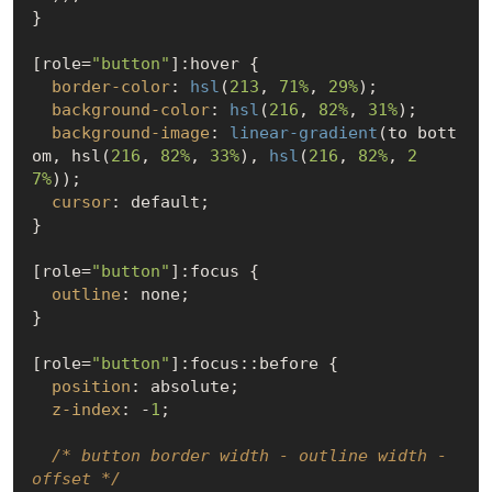
}

[role=
"button"
]
:hover
 {

border-color
: 
hsl
(
213
, 
71%
, 
29%
);

background-color
: 
hsl
(
216
, 
82%
, 
31%
);

background-image
: 
linear-gradient
(to bott
om, hsl(
216
, 
82%
, 
33%
), 
hsl
(
216
, 
82%
, 
2
7%
));

cursor
: default;

}

[role=
"button"
]
:focus
 {

outline
: none;

}

[role=
"button"
]
:focus
::before
 {

position
: absolute;

z-index
: -
1
;

/* button border width - outline width - 
offset */