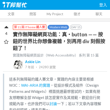
登入
文章
問答
My Project
徵才
聊天
Modern Web
DAY
15
第 11 屆 iThome 鐵人賽
4
實作無障礙網頁功能：真・button —— 按
鈕的世界比你想像複雜，別再用 div 刻假按
鈕了！
實踐無障礙網頁設計（Web Accessibility）
系列 第
15
篇
Askie Lin
7 年前
‧
24280
瀏覽
這系列無障礙的鐵人賽文章，實踐的內容主要是根據
W3C：
WAI-ARIA 的實踐
，從設計模式及組件（Design
Patterns and Widgets）裡面挑選最想嘗試的，如果有朋
友想瞭解全部 Widget 該怎麼實作及其規範，歡迎自行爬
規範內容，也許我們可以
討論
一下；若以下文章內容理解
有任何錯誤，請多指教～