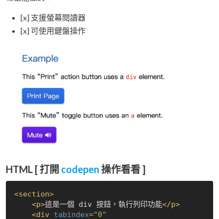
[x] 支援螢幕閱讀器
[x] 可使用鍵盤操作
HTML [ 打開
codepen
操作看看 ]
<
section
>
<
p
>
這是一個 div 按鈕，執行列印功能
</
p
>
<
div
tabindex
=
"0"