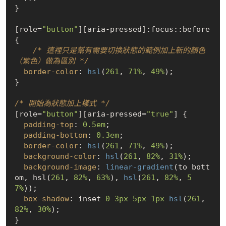
}

[role=
"button"
]
[aria-pressed]
:focus
::before
{

/* 這裡只是幫有需要切換狀態的範例加上新的顏色
（紫色）做為區別 */
border-color
: 
hsl
(
261
, 
71%
, 
49%
);

}

/* 開始為狀態加上樣式 */
[role=
"button"
]
[aria-pressed=
"true"
]
 {

padding-top
: 
0.5em
;

padding-bottom
: 
0.3em
;

border-color
: 
hsl
(
261
, 
71%
, 
49%
);

background-color
: 
hsl
(
261
, 
82%
, 
31%
);

background-image
: 
linear-gradient
(to bott
om, hsl(
261
, 
82%
, 
63%
), 
hsl
(
261
, 
82%
, 
5
7%
));

box-shadow
: inset 
0
3px
5px
1px
hsl
(
261
, 
82%
, 
30%
);

}
