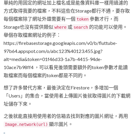
單純的用固定的網址加上檔名或是能像資料庫一樣用過濾的
方式取得我要的檔案，不料這些在Storage都行不通，要存取
每個檔案除了網址外還需要有一個
參數才行，而
token
Storage也沒有提供類似
或
的功能可以使用。
where
search
舉個存取檔案網址的例子：
https://firebasestorage.googleapis.com/v0/b/fluttube-
97b64.appspot.com/o/abc123%40123.455.jpg?
alt=media&token=01f46d33-1a7b-4415-94de-
10ace7b98ff4 ，可以看見後頭需要額外的token參數才能讀
取檔案而每個檔案的token都是不同的。
想了許多替代方案，最後決定在Firestore，多增加一個
「Users」的集合，當使用者上傳圖片後就取得圖片的下載網
址儲存下來。
之後就能直接用使用者的信箱去找到對應的圖片網址，再用
顯示圖片。
Image.network(url)