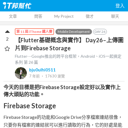
登入
文章
問答
My Project
徵才
聊天
Mobile Development
DAY
26
第 11 屆 iThome 鐵人賽
2
【Flutter基礎概念與實作】 Day26–上傳圖
片到Firebase Storage
Flutter---Google推出的跨平台框架，Android、iOS一起搞定
系列 第
26
篇
bju0ulhi0511
7 年前
‧
17630
瀏覽
今天的目標是把Firebase Storage設定好以及實作上
傳大頭貼的功能。
Firebase Storage
Firebase Storage的功能和Google Drive分享檔案連結很像，
只要你有檔案的連結就可以進行讀取的行為，它的好處是能