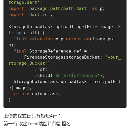
torage.dart'
import
'package:path/path.dart'
as
import
'dart:io'
;

StorageUploadTask uploadImage(File image, 
S
tring
 email) {

final
extension
 = p.
extension
(image.pat
h);

final
 StorageReference ref =

      FirebaseStorage(storageBucket: 
'your_
storage_Bucket'
)

          .ref()

          .child(
'
$email
$extension
'
);

  StorageUploadTask uploadTask = ref.putFil
e(image);

return
 uploadTask;

上傳的程式碼只有短短4行：
第一行 取出Local端圖片的副檔名