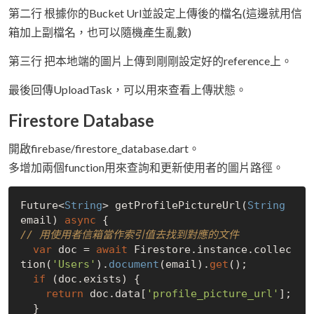
第二行 根據你的Bucket Url並設定上傳後的檔名(這邊就用信
箱加上副檔名，也可以隨機產生亂數)
第三行 把本地端的圖片上傳到剛剛設定好的reference上。
最後回傳UploadTask，可以用來查看上傳狀態。
Firestore Database
開啟firebase/firestore_database.dart。
多增加兩個function用來查詢和更新使用者的圖片路徑。
Future<
String
> getProfilePictureUrl(
String
email) 
async
// 用使用者信箱當作索引值去找到對應的文件
var
 doc = 
await
 Firestore.instance.collec
tion(
'Users'
).
document
(email).
get
();

if
 (doc.exists) {

return
 doc.data[
'profile_picture_url'
];

  }
