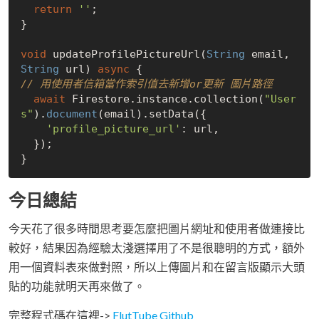
return
''
;

}

void
 updateProfilePictureUrl(
String
 email, 
String
 url) 
async
// 用使用者信箱當作索引值去新增or更新 圖片路徑
await
 Firestore.instance.collection(
"User
s"
).
document
(email).setData({

'profile_picture_url'
: url,

  });

今日總結
今天花了很多時間思考要怎麼把圖片網址和使用者做連接比
較好，結果因為經驗太淺選擇用了不是很聰明的方式，額外
用一個資料表來做對照，所以上傳圖片和在留言版顯示大頭
貼的功能就明天再來做了。
完整程式碼在這裡->
FlutTube Github