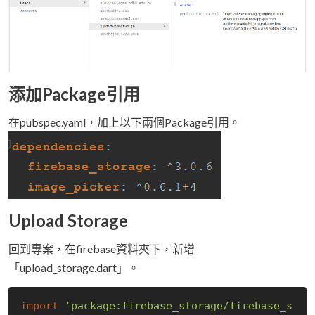
添加Package引用
在pubspec.yaml，加上以下兩個Package引用。
Upload Storage
回到專案，在firebase資料夾下，新增
「upload_storage.dart」。
import
'package:firebase_storage/firebase_s