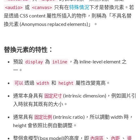
或
只有在
特殊情況
下才是替換元素。若
<audio>
<canvas>
是透過 CSS content 屬性所插入的物件，則稱為「不具名替
換元素 (Anonymous replaced elements)」。
替換元素的特性：
預設
為
，為 inline-level element 之
display
inline
一。
透過
和
屬性改變寬高。
可以
width
height
通常本身具有
(intrinsic dimension)，例如圖片引
固定尺寸
入時就有其既有的大小。
通常具有
(intrinsic ratio)，所以調動 width 時，
固定比例
height 會依照比例自動調整。
整個盒模型(box model)的高度，即
、
、
內容區
內距
邊