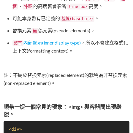
、
的高度皆會影響
高度。
框
外距
line box
可能本身帶有已定義的
。
基線(baseline)
替換元素
偽元素(pseudo-elements)。
無
內部顯示(inner display type)
，所以不會建立格式化
沒有
上下文(formatting context)。
註：不屬於替換元素(replaced element)的就稱為非替換元素
(non-replaced element)。
順帶一提一個常見的現象： <img> 與容器間出現縫
隙。
<
div
>