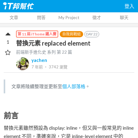
登入
文章
問答
My Project
徵才
聊天
自我挑戰組
DAY
22
第 11 屆 iThome 鐵人賽
1
替換元素 replaced element
前端新手進化史
系列 第
22
篇
yachen
7 年前
‧
3742
瀏覽
文章將陸續整理並更新至
個人部落格
。
前言
替換元素雖然預設為 display: inline，但又與一般常見的 inline
element 不同，準確來說，它是 inline-level element 中的