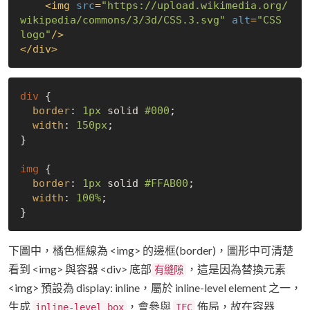
<
img
src
=
"https://upload.wikimedia.org/
wikipedia/commons/3/3d/CSS.3.svg"
alt
=
"CSS 
logo"
/>
</
div
>
div
 {

border
: 
1px
 solid 
#000
;

width
: 
150px
;

}

img
 {

border
: 
1px
 solid 
#FFAB00
;

width
: 
100%
;

下圖中，橘色框線為 <img> 的邊框(border)，圖形中可清楚
看到 <img> 與容器 <div> 底部
，這是因為替換元素
有縫隙
<img> 預設為 display: inline，屬於 inline-level element 之一，
生成
，會參與
佈局，故在容器
inline-level box
IFC