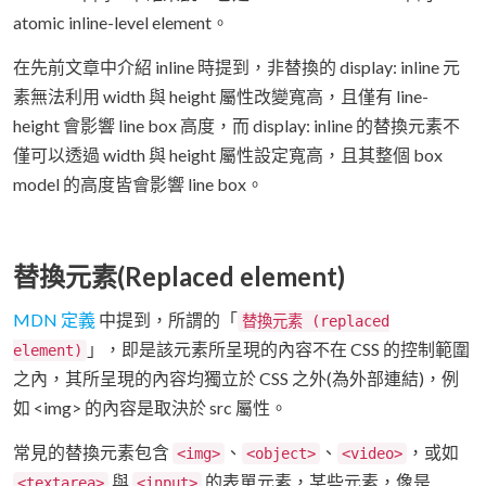
atomic inline-level element。
在先前文章中介紹 inline 時提到，非替換的 display: inline 元
素無法利用 width 與 height 屬性改變寬高，且僅有 line-
height 會影響 line box 高度，而 display: inline 的替換元素不
僅可以透過 width 與 height 屬性設定寬高，且其整個 box
model 的高度皆會影響 line box。
替換元素(Replaced element)
MDN 定義
中提到，所謂的「
替換元素 (replaced
」，即是該元素所呈現的內容不在 CSS 的控制範圍
element)
之內，其所呈現的內容均獨立於 CSS 之外(為外部連結)，例
如 <img> 的內容是取決於 src 屬性。
常見的替換元素包含
、
、
，或如
<img>
<object>
<video>
與
的表單元素，某些元素，像是
<textarea>
<input>