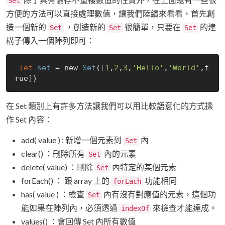
Set
方便的方法可以直接處理數值，讓我們陸續來看看，首先創
造一個新的
，創造新的
很簡單，只要在
的建
Set
Set
Set
構子傳入一個陣列即可：
let
set
 = 
new
Set
(
[
1
,
2
,
3
,
'Hello'
,
'World'
,
t
rue
]
在 Set 類別上有許多方法讓我們可以用比較語意化的方式操
作 Set 內容：
add( value ) : 新增一個元素到
內
Set
clear() ：刪除所有
內的元素
Set
delete( value) ：刪除
內特定的某個元素
Set
forEach() ： 跟 array 上的
功能相同
forEach
has( value ) ：檢查
內有沒有對應值的元素，這個功
Set
能如果在陣列內，必須透過
來檢查才能達成。
indexOf
values() ：會回傳 Set 內所有數值