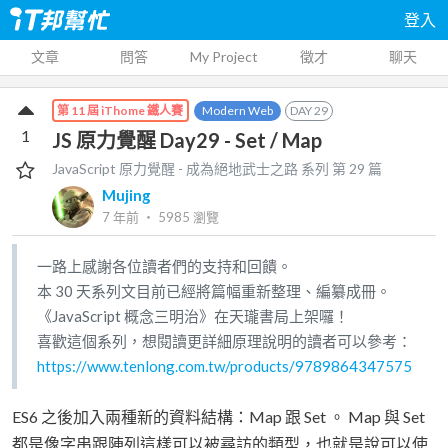
登入
文章
問答
My Project
徵才
聊天
Modern Web
DAY
29
第 11 屆 iThome 鐵人賽
1
JS 原力覺醒 Day29 - Set / Map
JavaScript 原力覺醒 - 成為絕地武士之路
系列 第
29
篇
Mujing
7 年前
‧
5985
瀏覽
一路上感謝各位讀者們的支持和回饋。
本 30 天系列文目前已經將篇幅重新整理、編纂成冊。
《JavaScript 概念三明治》在天瓏書局上架囉！
喜歡這個系列，想閱讀更詳細原理說明的讀者可以參考：
https://www.tenlong.com.tw/products/9789864347575
ES6 之後加入兩種新的資料結構：Map 跟 Set 。 Map 與 Set
都是像字串跟陣列這樣可以被尋訪的類型，也就是說可以使