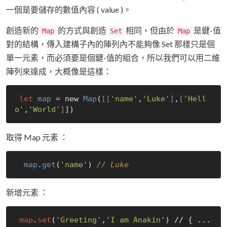
一個是要儲存的數值內容 ( value )。
創造新的
的方式與創造
相同，但由於
是鍵-值
Map
Set
Map
對的結構，傳入建構子內的陣列內不能夠像 Set 那樣只是個
單一元素，而必須要是個鍵-值的組合，所以我們可以用二維
陣列來達成，大概像是這樣：
let
map
 = 
new
Map
(
[
[
'name'
,
'Luke'
]
,
[
'Hell
o'
,
'World'
]
取得 Map 元素 ：
map
.
get
(
'name'
) 
// Luke 
新增元素 ：
map
.
set
(
'Greeting'
,
'I am Anakin'
) // { ... 