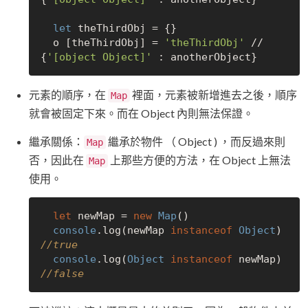
let
 theThirdObj = {} 

  o [theThirdObj] = 
'theThirdObj'
 //  
{
'[object Object]'
元素的順序，在
裡面，元素被新增進去之後，順序
Map
就會被固定下來。而在 Object 內則無法保證。
繼承關係：
繼承於物件 （ Object ) ，而反過來則
Map
否，因此在
上那些方便的方法，在 Object 上無法
Map
使用。
let
 newMap = 
new
Map
()

console
.log(newMap 
instanceof
Object
) 
//true
console
.log(
Object
instanceof
 newMap) 
//false