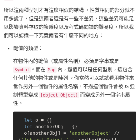
所以這兩種型別才有這麼相似的結構 ，性質相同的部分就不
用多說了，但是這兩者還是有一些不差異，這些差異可能足
以影響資料存取的複雜度以及程式碼閱讀的難易度，所以我
們可以認識一下究竟兩者有什麼不同的地方：
鍵值的類型：
在物件內的鍵值（或屬性名稱） 必須是字串或是
。而在
內，鍵值可以是任何型別，這包含
Symbol
Map
任何其他的物件或是陣列 。你當然可以試試看用物件來
當作另外一個物件的屬性名稱，不過這個物件會被 JS 強
制轉型變成
而變成另外一個字串屬
[object Object]
性。
let
 o = {} 

let
 anotherObj = {} 

  o[anotherObj] = 
'anotherObject'
 // 
{
'[object Object]'
 : anotherObject}
