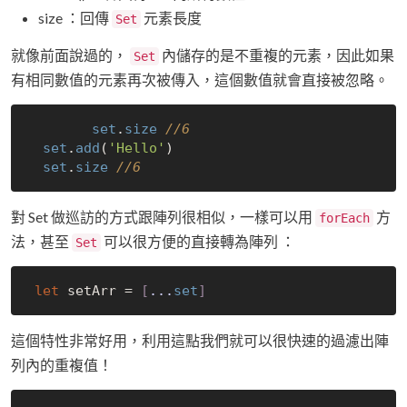
size ：回傳
元素長度
Set
就像前面說過的，
內儲存的是不重複的元素，因此如果
Set
有相同數值的元素再次被傳入，這個數值就會直接被忽略。
set
.
size
//6
set
.
add
(
'Hello'
) 

set
.
size
//6
對 Set 做巡訪的方式跟陣列很相似，一樣可以用
方
forEach
法，甚至
可以很方便的直接轉為陣列 ：
Set
let
 setArr = 
[
...
set
]
這個特性非常好用，利用這點我們就可以很快速的過濾出陣
列內的重複值！