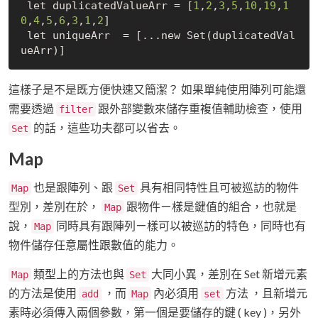
 let duplicatedValueArr = [
1
,
2
,
3
,
5
,
10
,
19
,
1
0
,
4
,
5
,
6
,
3
,
1
,
2
]

 let uniqueArr  = [...new Set(duplicatedVal
這樣子是不是既方便快速又簡潔？ 如果單純使用陣列可能還
需要透過
跟外部變數來儲存重複值輔助檢查，使用
filter
的話，這些功夫都可以省去。
Set
Map
也是跟陣列、跟
具有相同特性且可被巡訪的物件
Map
Set
型別，差別在於，
跟物件ㄧ樣是鍵值的組合，也就是
Map
說，
同時具有跟陣列ㄧ樣可以被巡訪的特色，同時也有
Map
物件儲存任意屬性跟數值的能力。
類型上的方法也與
大同小異，差別在 Set 新增元素
Map
Set
的方法是使用
，而
內必須用
方法 ，且新增元
add
Map
set
素時必須傳入兩個參數，第一個是要儲存的鍵 ( key )，另外