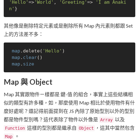
'Hello'
=>
'World'
, 
'Greeting'
=> 
'I am Anaki
n'
其他像是刪除特定元素或是刪除所有 Map 內元素則都跟 Set
上的方法差不多：
map
.delete(
'Hello'
)  

map
.
clear
()

map
.
size
Map 與 Object
Map 其實跟物件ㄧ樣都是 鍵-值 的組合，事實上這些結構相
似的類型有許多種，如，那麼使用 Map 相比於使用物件有什
麼好處呢？還記得前面提到在 JS 內除了原始型別以外的型別
都是物件型別嗎？這代表除了物件以外像是
以及
Array
這樣的型別都是繼承自
，這其中當然包含
Function
Object
。
Map