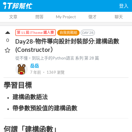
登入
文章
問答
My Project
徵才
聊天
自我挑戰組
DAY
28
第 11 屆 iThome 鐵人賽
0
Day28-物件導向設計封裝部分:建構函數
(Constructor）
從不懂，到玩上手的Python語言
系列 第
28
篇
岳岳
7 年前
‧
1369
瀏覽
學習目標
建構函數語法
帶參數預設值的建構函數
何謂「建構函數」