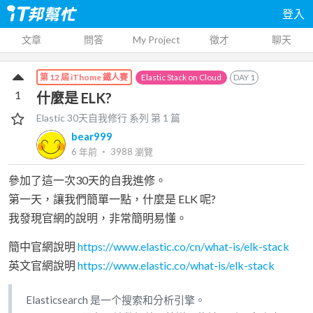
登入
文章
問答
My Project
徵才
聊天
Elastic Stack on Cloud
DAY
1
第 12 屆 iThome 鐵人賽
1
什麼是 ELK?
Elastic 30天自我修行
系列 第
1
篇
bear999
6 年前
‧
3988
瀏覽
參加了這一次30天的自我進修。
第一天，讓我們簡單一點，什麼是 ELK 呢?
我發現官網的說明，非常簡明易懂。
簡中官網說明
https://www.elastic.co/cn/what-is/elk-stack
英文官網說明
https://www.elastic.co/what-is/elk-stack
Elasticsearch 是一个搜索和分析引擎。