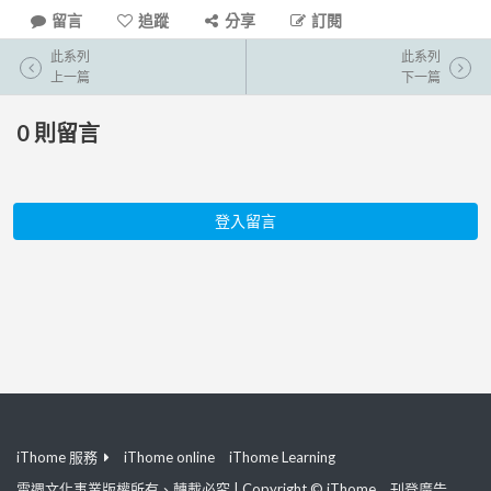
留言
追蹤
分享
訂閱
此系列
此系列
上一篇
下一篇
0
則留言
登入留言
iThome 服務
iThome online
iThome Learning
電週文化事業版權所有、轉載必究 | Copyright © iThome
刊登廣告