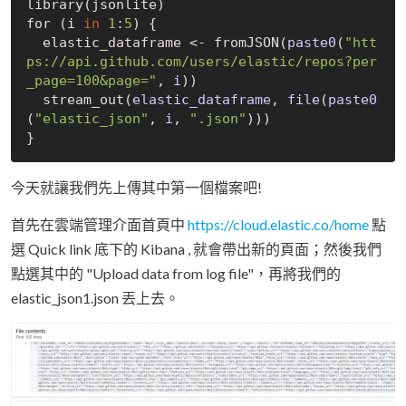
library(jsonlite)

for (i 
in
1
:
5
) {

  elastic_dataframe <- from
JSON(
paste0
(
"htt
ps://api.github.com/users/elastic/repos?per
_page=100&page="
, 
i
)
)

  stream
_out(
elastic_dataframe
, 
file
(
paste0
(
"elastic_json"
, 
i
, 
".json"
)
))

今天就讓我們先上傳其中第一個檔案吧!
首先在雲端管理介面首頁中
https://cloud.elastic.co/home
點
選 Quick link 底下的 Kibana , 就會帶出新的頁面；然後我們
點選其中的 "Upload data from log file"，再將我們的
elastic_json1.json 丟上去。