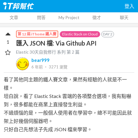
登入
文章
問答
My Project
徵才
聊天
Elastic Stack on Cloud
DAY
2
第 12 屆 iThome 鐵人賽
1
匯入 JSON 檔: Via Github API
Elastic 30天自我修行
系列 第
2
篇
bear999
6 年前
‧
3271
瀏覽
看了其他同主題的鐵人賽文章，果然有經驗的人就是不一
樣。
坦白說，看了 Elastic Stack 雲端的各項整合選項，我有點嚇
到，很多都能在商業上直接發生利益。
不過煩惱的是，一般個人使用者在學習中，總不可能因此就
架上好幾個伺服器吧。
只好自己先想法子先成 JSON 檔來學習。