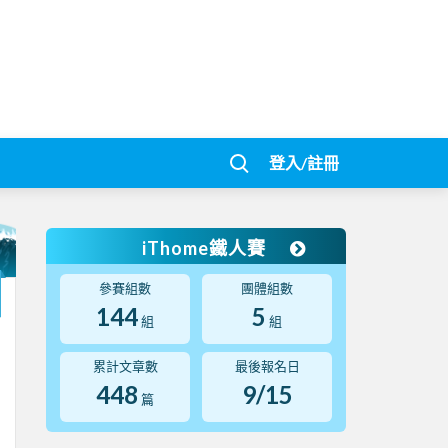
登入/註冊
iThome鐵人賽
參賽組數
團體組數
144
5
組
組
累計文章數
最後報名日
448
9/15
篇