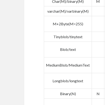
Char(M)/binary(M)
M
varchar(M)/varbinary(M)
M+2Byte(M>255)
Tinyblob/tinytext
Blob/text
MediumBlob/MediumText
Longblob/longtext
Binary(N)
N