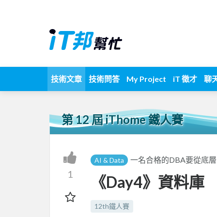
技術文章
技術問答
My Project
iT 徵才
聊
第 12 屆 iThome 鐵人賽
一名合格的DBA要從底
AI & Data
1
《Day4》資料庫
12th鐵人賽