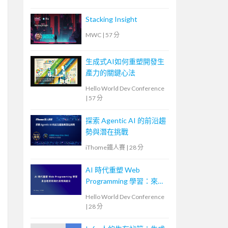
Stacking Insight
MWC
|
57 分
生成式AI如何重塑開發生
產力的關鍵心法
Hello World Dev Conference
|
57 分
探索 Agentic AI 的前沿趨
勢與潛在挑戰
iThome鐵人賽
|
28 分
AI 時代重塑 Web
Programming 學習：來自
教育現場的洞察與啟示
Hello World Dev Conference
|
28 分