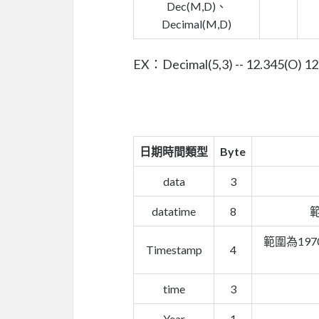
Dec(M,D)、
Decimal(M,D)
EX：Decimal(5,3) -- 12.345(O) 12
日期時間類型
Byte
data
3
datatime
8
範
範圍為197
Timestamp
4
time
3
Year
1