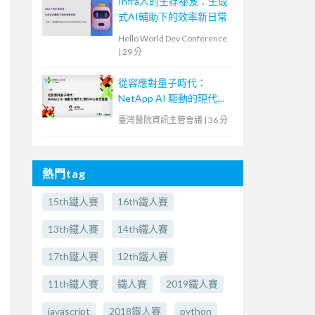
Infra人的生存祕笈：生成
式AI輔助下的效率新日常
Hello World Dev Conference
|
29 分
從容應對量子時代：
NetApp AI 驅動的現代化
資料中心安全藍圖
臺灣醫院資訊主管會議
|
36 分
熱門tag
15th鐵人賽
16th鐵人賽
13th鐵人賽
14th鐵人賽
17th鐵人賽
12th鐵人賽
11th鐵人賽
鐵人賽
2019鐵人賽
javascript
2018鐵人賽
python