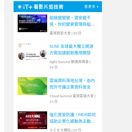
看影片追技術
看更多
超級變變變，資安變不
見，你的變更管理與組態
管理去哪裡？
臺灣資安大會
|
30 分
SUSE 全球最大獨立開源
方案加速創新應用開發
Agile Summit 敏捷高峰會
|
39 分
雲端資料落地台灣，由內
而外守護企業資料安全
Cloud Summit 臺灣雲端大會
|
21 分
強化資安防護！MDR如何
協助企業化被動為主動？
【宏碁資訊網路學堂】
ＡＥＢ大補帖
|
20 分