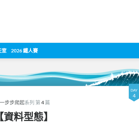
天室
2026 鐵人賽
DAY
4
層一步步爬起
系列 第
4
篇
 【資料型態】