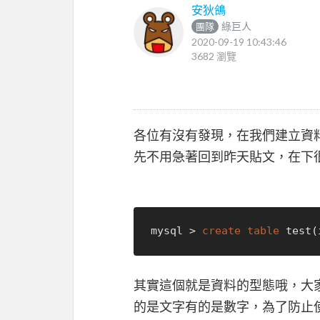
安狄鴿
綠巨人
團隊
2020-09-19 10:43:46
3682 瀏覽
各位有沒有發現，在我們建立資料表的
先不用急著回到昨天貼文，在下
mysql 
>
create
table
 test(
其實這個就是資料的型態哦，大
的是文字有的是數字，為了防止