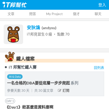
登入
文章
問答
My Project
徵才
聊天
安狄鴿
(
andyxu
)
iT邦見習生
0
級 ‧ 點數
70
鐵人檔案
iT 邦幫忙鐵人賽
回列表
AI & Data
一名合格的DBA要從底層一步步爬起
系列
參賽天數
30
天
｜
共
30
篇文章
訂閱
DAY
1
《Day1》欸甚麼是資料庫啊