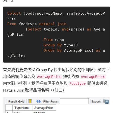
Select
 foodtype.TypeName, avgTable.AverageP
From
 foodtype 
natural
join
	(
Select
 typeId, 
avg
(price) 
as
 Avera
gePrice

From
 menu

Group
By
 typeID

Order
By
 AveragePrice) 
as
 a
首先我們要先透過 Group By 找出每個類別的平均值，並將平
均值的欄位命名為
然後依照
AveragePrice
AveragePrice
由大到小排列。我們把這個子查詢和
關係表透過
Foodtype
Natural Join 取得品項名稱。(註二)