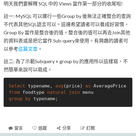
明天我們要解釋 SQL 中的 Views 當作第一部分的收尾啦!
註一: MySQL 可以運行一些Group by 後無法正確整合的查詢
不代表其他SQL語言可以。這邊希望讀者可以養成好習慣，
Group By 當作是整合後的值。整合後的值可以再去Join其他
的資料表或是把它當作 Sub-query來使用。有興趣的讀者可
以參考
這篇文章
。
註二: 為了示範Subquery + group by 的應用所以這樣寫，不
然簡單來說可以寫成。
Select
 typename, 
avg
(price) 
as
from
 foodtype 
natural
join
group
by
留言
追蹤
分享
訂閱