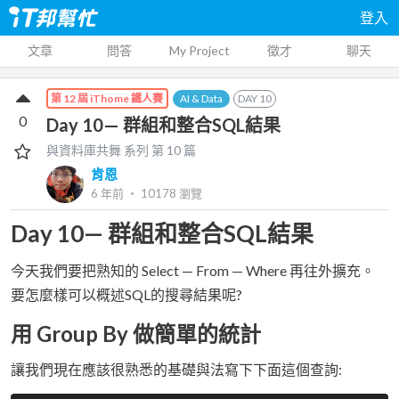
登入
文章
問答
My Project
徵才
聊天
AI & Data
DAY
10
第 12 屆 iThome 鐵人賽
0
Day 10— 群組和整合SQL結果
與資料庫共舞
系列 第
10
篇
肯恩
6 年前
‧
10178
瀏覽
Day 10— 群組和整合SQL結果
今天我們要把熟知的 Select — From — Where 再往外擴充。
要怎麼樣可以概述SQL的搜尋結果呢?
用 Group By 做簡單的統計
讓我們現在應該很熟悉的基礎與法寫下下面這個查詢: