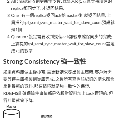
All : master收到更新命令後, 就寫入log, 並且等待所有的
replica都同步了, 才返回結果.
One : 有一個replica返回ack給master後, 就返回結果; 上
篇提的rpl_semi_sync_master_wait_for_slave_count預設就
是1個
Quorum : 設定需要收到幾個ack訊號來確保同步的完成;
上篇提的rpl_semi_sync_master_wait_for_slave_count設定
成>1的數字
Strong Consistency 強一致性
如果資料庫做主從抄寫, 當更新請求發出到主庫時, 客戶端需
要等待主庫複製到從庫完成, 之後所有查詢該紀錄的請求都會
拿到最新的資料, 那這情境就是強一致性的保證.
RDBMS能確保這件事情都是依賴對資料加上Lock實現的, 但
吞吐量就會下降.