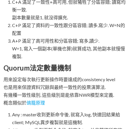
C+A 滿足了一致性+高可用, 但就犧牲了分區容錯; 讀寫均
衡一致.
副本數量就是1, 就沒得擴充.
C+P 滿足了資料的一致性跟分區容錯; 讀多,寫少. W=N的
配置
A+P 滿足了高可用性和分區容錯; 寫多,讀少.
W=1, 寫入一個副本(單機也算)就算成功, 其他副本就慢慢
複製.
Quorum法定數量機制
用來設定每次執行更新操作時要達成的consistency level
也是用來保證資料冗餘與最終一致性的投票演算法.
有幾種一致性級別, 這些級別是能依靠NWR模型來定義.
概念類似於
鴿籠原理
Any : master收到更新命令後, 就寫入log, 快速回結果給
client; MySQL異步複製就是這機制.