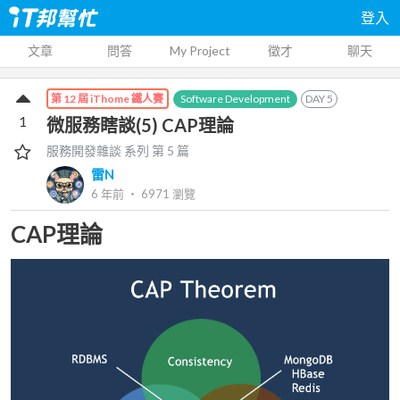
登入
文章
問答
My Project
徵才
聊天
Software Development
DAY
5
第 12 屆 iThome 鐵人賽
1
微服務瞎談(5) CAP理論
服務開發雜談
系列 第
5
篇
雷N
6 年前
‧
6971
瀏覽
CAP理論