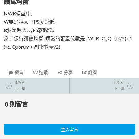
讀寫均衡
NWR模型中;
W要是越大, TPS就越低.
R要是越大, QPS就越低.
為了保持讀寫均衡, 通常的配置係數是 : W=R=Q, Q=(N/2)+1
(i.e. Quorum > 副本數量/2)
留言
追蹤
分享
訂閱
此系列
此系列
上一篇
下一篇
0
則留言
登入留言