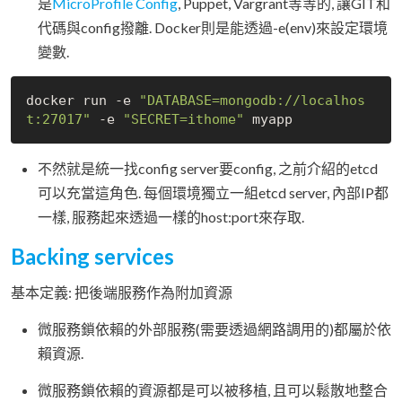
是
MicroProfile Config
, Puppet, Vargrant等等的, 讓GIT和
代碼與config撥離. Docker則是能透過-e(env)來設定環境
變數.
docker run -e 
"DATABASE=mongodb://localhos
t:27017"
 -e 
"SECRET=ithome"
不然就是統一找config server要config, 之前介紹的etcd
可以充當這角色. 每個環境獨立一組etcd server, 內部IP都
一樣, 服務起來透過一樣的host:port來存取.
Backing services
基本定義: 把後端服務作為附加資源
微服務鎖依賴的外部服務(需要透過網路調用的)都屬於依
賴資源.
微服務鎖依賴的資源都是可以被移植, 且可以鬆散地整合