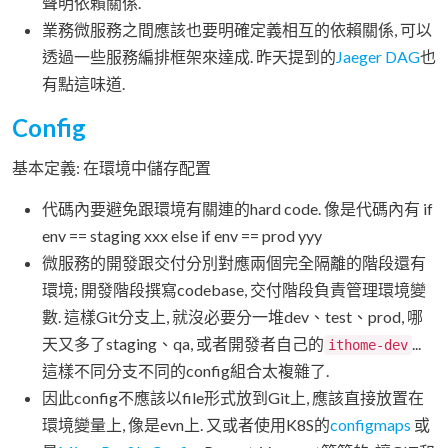
聲明依賴關係.
業務微服務之間應該也要明確定義相互的依賴關係, 可以
透過一些服務編排框架來達成. 昨天提到的
Jaeger DAG
也
有點這味道.
Config
基本定義: 在環境中儲存配置
代碼內要避免跟環境有關連的hard code. 像是代碼內有 if
env == staging xxx else if env == prod yyy
微服務的開發跟交付分別對應兩個完全隔離的階段還有
環境; 開發階段撰寫codebase, 交付階段負責管理環境變
數. 這樣Git分支上, 就沒必要分一堆dev、test、prod, 哪
天又多了staging、qa, 或者開發者自己的
...
ithome-dev
這樣不同分支不同的config組合太複雜了.
因此config不應該以file形式放到Git上, 應該直接放置在
環境變量上, 像是evn上. 又或者使用K8S的
configmaps
或