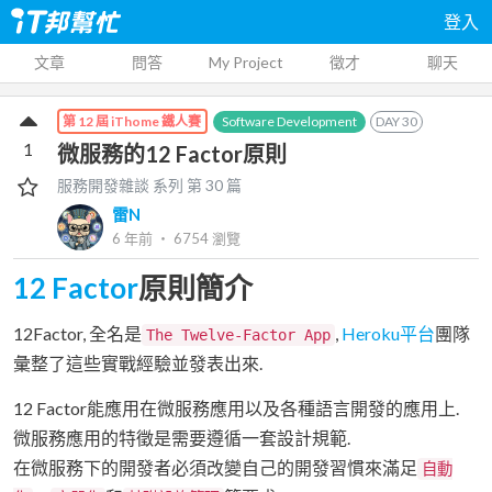
登入
文章
問答
My Project
徵才
聊天
Software Development
DAY
30
第 12 屆 iThome 鐵人賽
1
微服務的12 Factor原則
服務開發雜談
系列 第
30
篇
雷N
6 年前
‧
6754
瀏覽
12 Factor
原則簡介
12Factor, 全名是
,
Heroku平台
團隊
The Twelve-Factor App
彙整了這些實戰經驗並發表出來.
12 Factor能應用在微服務應用以及各種語言開發的應用上.
微服務應用的特徵是需要遵循一套設計規範.
在微服務下的開發者必須改變自己的開發習慣來滿足
自動