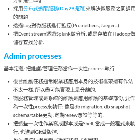
採用
分布式追蹤服務(Day29提到)
來解決微服務之間調用
的問題
透過Log對微服務進行監控(Prometheus, Jaeger...)
把Event stream透過Splunk做分析, 或是存放在Hadoop做
儲存查找分析.
Admin processes
基本定義: 把維護/管理任務當作一次性process執行
後台維護任務通常跟業務應用本身的技術框架還有作法
不太一樣, 所以盡可能實現上是分離的.
微服務管理或是系統的維護是應用維護的基礎部份, 要作
為一次性prcess來執行; 像是db migration, db snapshot,
schema/table更動, 定期renew憑證等等的.
把這些一次性作業寫成腳本或是Shell, 當成一般程式來執
行, 也進到Git做版控.