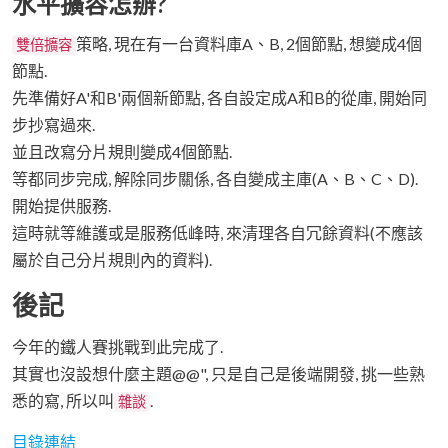
水平擴容怎辦?
策略, 現在有一台資料庫A、B, 2個節點, 想變成4個
雙倍擴容
節點.
先準備好A'和B'兩個新節點, 各自設定成A和B的從庫, 開始同
步抄寫過來.
並且改寫分片規則變成4個節點.
等都同步完成, 解除同步關係, 各自變成主庫(A、B、C、D).
開始提供服務.
這時就等維護或是服務低峰時, 來清理各自冗餘資料(不應該
屬於自己分片規則內的資料).
後記
今年的鐵人賽挑戰到此完成了.
其實也沒設想什麼主題@@", 只是自己是後端開發, 挑一些熟
悉的寫, 所以叫
.
雜談
目錄連結