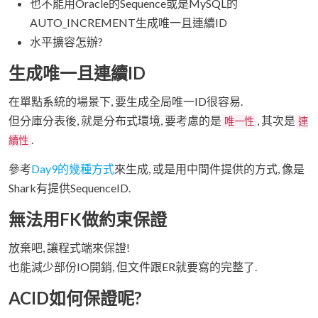
也不能用Oracle的Sequence或是MySQL的
AUTO_INCREMENT生成唯一且連續ID
水平擴容怎辦?
生成唯一且連續ID
在單點系統的場景下, 要生成全局唯一ID很容易.
但分庫分表後, 就是分布式環境, 要考慮的是
, 其次是
唯一性
連
.
續性
參考
Day9的幾種方式
來生成, 或是用中間件提供的方式, 像是
Shark有提供SequenceID.
無法用FK做約束保證
放棄吧, 讓程式端來保證!
也能減少部份IO開銷, 但文件跟ER就要寫的完整了.
ACID如何保證呢?