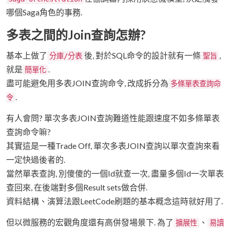
哪個Saga角色的事務.
多表之間的Join查詢怎辦?
基本上做了
後, 對於SQL命令的設計就有一條
,
分庫/分表
聖旨
就是
.
簡單化
盡可能避免用多表JOIN查詢命令, 改成拆分為
多條單表查詢命
.
令
有人會問? 單次多表JOIN查詢難道性能跟速度不如多條單表
查詢命令嘛?
其實這是一種Trade Off, 單次多表JOIN查詢以單次查詢來看
一定快過後者的.
當然單表查詢, 別傻傻的一個Id就查一次, 盡量多個Id一次單表
查回來, 在後端對多個Result sets做合併.
資料結構、演算法跟LeetCode刷題的基本概念這時就好用了.
但以微服務的宏觀角度還有高併發場景下. 為了
、
擴展性
易讀