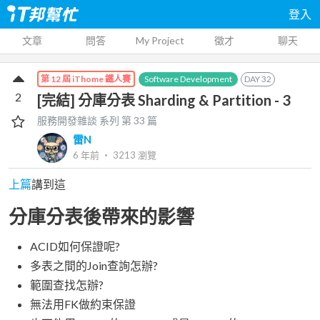
登入
文章
問答
My Project
徵才
聊天
Software Development
DAY
32
第 12 屆 iThome 鐵人賽
2
[完結] 分庫分表 Sharding & Partition - 3
服務開發雜談
系列 第
33
篇
雷N
6 年前
‧
3213
瀏覽
上篇
講到這
分庫分表後帶來的影響
ACID如何保證呢?
多表之間的Join查詢怎辦?
範圍查找怎辦?
無法用FK做約束保證