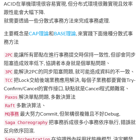
ACID在單機環境很容易實現, 但分布式環境很難實現且效率
跟性能會大幅下降.
就需要透過一些分散式事務方法來完成事務處理.
主要概念是
CAP理論
和
BASE理論
, 來實踐下面幾種分散式事
務方法
能讓所有節點在進行事務提交時保持一致性, 但卻會同步
2PC
阻塞造成效率低下, 協調者本身就是個單點問題、
能解決2PC的同步阻塞問題, 就可能造成資料的不一致、
3PC
把Lock交給後端業務應用解決, 每個子業務都要實做Try-
TCC
Confirm/Cancel的實作接口, 缺點就是Cancel程式頗難寫、
解決單點問題, 多數決算法
Paxos
多數決算法、
Raft
最大努力Commit, 但架構很複雜且不好Debug,
MQ事務
把事務拆成很多小事務依序執行, 錯誤就
Saga Choreography
反向依序回滾.
在協調器內採用狀態機模型, 決定觸發
Saga Orchestration