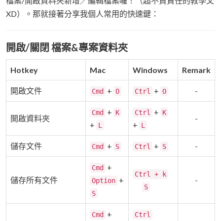
檔案/開啟資料夾新增／編輯檔案囉！（超不負責任的教學文
XD）。那就接著分享我個人常用的快速鍵：
開啟/關閉 檔案&專案資料夾
Hotkey
Mac
Windows
Remark
開啟文件
+
+
-
Cmd
O
Ctrl
O
+
+
Cmd
K
Ctrl
K
開啟資料夾
-
+
+
L
L
儲存文件
+
+
-
Cmd
S
Ctrl
S
+
Cmd
Ctrl + k
儲存所有文件
+
-
Option
S
S
+
Cmd
Ctrl