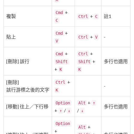
+
Cmd
複製
+
註1
Ctrl
C
C
+
Cmd
貼上
+
-
Ctrl
V
V
+
+
Cmd
Ctrl
[刪除] 該行
+
多行也適用
Shift
Shift
+
K
K
+
[刪除]
Ctrl
-
該行游標之後的文字
K
+
Option
Alt
↑
[移動] 往上／下行移
多行也適用
+
/
/
↑
↓
↓
Option
+
Alt
+