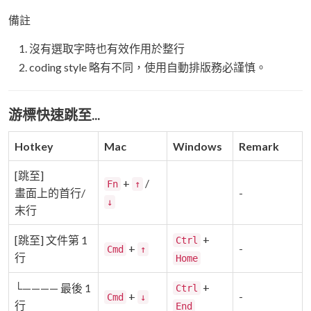
備註
沒有選取字時也有效作用於整行
coding style 略有不同，使用自動排版務必謹慎。
游標快速跳至...
Hotkey
Mac
Windows
Remark
[跳至]
+
/
Fn
↑
畫面上的首行/
-
↓
末行
+
[跳至] 文件第 1
Ctrl
+
-
Cmd
↑
行
Home
+
└———— 最後 1
Ctrl
+
-
Cmd
↓
行
End