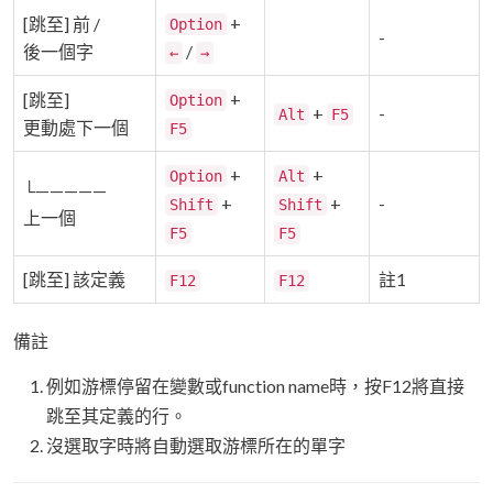
+
[跳至] 前 /
Option
-
後一個字
/
←
→
+
[跳至]
Option
+
-
Alt
F5
更動處下一個
F5
+
+
Option
Alt
└—————
+
+
-
Shift
Shift
上一個
F5
F5
[跳至] 該定義
註1
F12
F12
備註
例如游標停留在變數或function name時，按F12將直接
跳至其定義的行。
沒選取字時將自動選取游標所在的單字