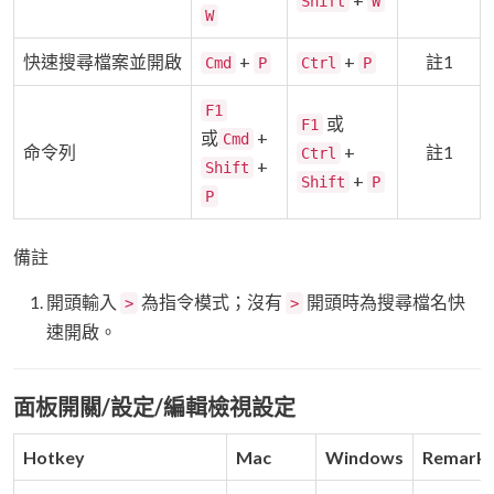
Shift
W
W
快速搜尋檔案並開啟
+
+
註1
Cmd
P
Ctrl
P
F1
或
F1
或
+
Cmd
命令列
+
註1
Ctrl
+
Shift
+
Shift
P
P
備註
開頭輸入
為指令模式；沒有
開頭時為搜尋檔名快
>
>
速開啟。
面板開關/設定/編輯檢視設定
Hotkey
Mac
Windows
Remark