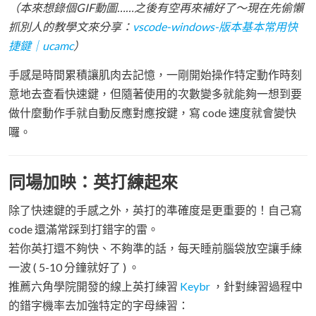
（本來想錄個GIF動圖……之後有空再來補好了～現在先偷懶
抓別人的教學文來分享：
vscode-windows-版本基本常用快
捷鍵｜ucamc
）
手感是時間累積讓肌肉去記憶，一剛開始操作特定動作時刻
意地去查看快速鍵，但隨著使用的次數變多就能夠一想到要
做什麼動作手就自動反應對應按鍵，寫 code 速度就會變快
囉。
同場加映：英打練起來
除了快速鍵的手感之外，英打的準確度是更重要的！自己寫
code 還滿常踩到打錯字的雷。
若你英打還不夠快、不夠準的話，每天睡前腦袋放空讓手練
一波 ( 5-10 分鐘就好了 ) 。
推薦六角學院開發的線上英打練習
Keybr
，針對練習過程中
的錯字機率去加強特定的字母練習：