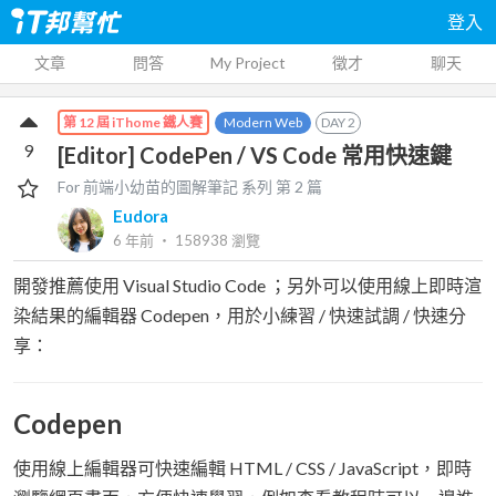
登入
文章
問答
My Project
徵才
聊天
Modern Web
DAY
2
第 12 屆 iThome 鐵人賽
9
[Editor] CodePen / VS Code 常用快速鍵
For 前端小幼苗的圖解筆記
系列 第
2
篇
Eudora
6 年前
‧
158938
瀏覽
開發推薦使用 Visual Studio Code ；另外可以使用線上即時渲
染結果的編輯器 Codepen，用於小練習 / 快速試調 / 快速分
享：
Codepen
使用線上編輯器可快速編輯 HTML / CSS / JavaScript，即時