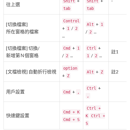
+
+
-
Shift
Shift
往上選
tab
tab
Control
+
[切換檔案]
Alt
1
+
/
1
2
所在窗格的檔案
/
...
2
...
+
+
[切換檔案] 切換/
Cmd
1
Ctrl
註1
新增第Ｎ個窗格
/
...
/
...
2
1
2
option
[文檔檢視] 自動折行檢視
+
註2
Alt
Z
+
Z
+
Ctrl
用戶設置
+
Cmd
,
,
Ctrl +
Cmd + K
快速鍵設置
K
Ctrl +
Cmd + S
S