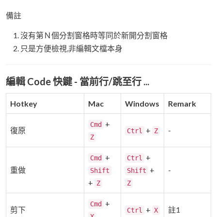
備註
沒有第Ｎ個分割窗格時等同於新開分割窗格
只是方便檢視,非編輯文檔本身
編輯 Code 快鍵 - 當前行/跳至行 ...
Hotkey
Mac
Windows
Remark
+
Cmd
復原
+
-
Ctrl
Z
Z
+
+
Cmd
Ctrl
重做
+
-
Shift
Shift
+
Z
Z
+
Cmd
剪下
+
註1
Ctrl
X
X