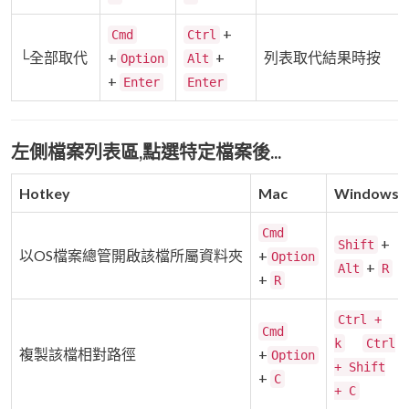
+
Cmd
Ctrl
└全部取代
+
+
列表取代結果時按
Option
Alt
+
Enter
Enter
左側檔案列表區,點選特定檔案後...
Hotkey
Mac
Windows
Cmd
+
Shift
以OS檔案總管開啟該檔所屬資料夾
+
Option
+
Alt
R
+
R
Ctrl +
Cmd
k
Ctrl
複製該檔相對路徑
+
Option
+ Shift
+
C
+ C