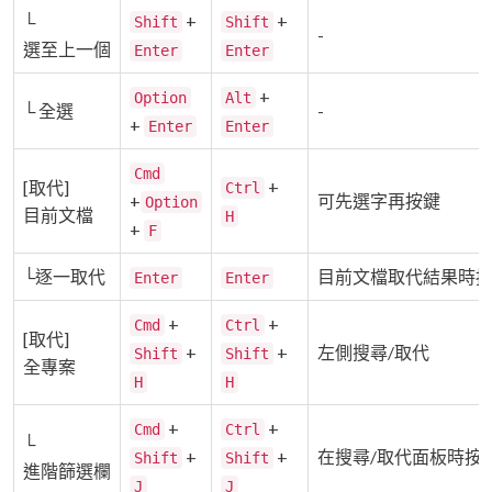
+
+
└
Shift
Shift
-
選至上一個
Enter
Enter
+
Option
Alt
└ 全選
-
+
Enter
Enter
Cmd
+
[取代]
Ctrl
+
可先選字再按鍵
Option
目前文檔
H
+
F
└逐一取代
目前文檔取代結果時
Enter
Enter
+
+
Cmd
Ctrl
[取代]
+
+
左側搜尋/取代
Shift
Shift
全專案
H
H
+
+
Cmd
Ctrl
└
+
+
在搜尋/取代面板時按
Shift
Shift
進階篩選欄
J
J