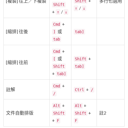
+
[複製] 往上／下複製
多行也適用
Shift
Shift
/
↑
↓
+
/
↑
↓
+
Cmd
[縮排] 往後
或
]
tab]
tab
+
Cmd
或
+
[
Shift
[縮排] 往前
Shift
tab]
+
tab]
+
Cmd
註解
+
Ctrl
/
/
+
+
Alt
Alt
文件自動排版
+
註2
Shift
Shift
+
F
F