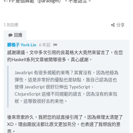
<- FP 是個典範（paradigm），不是語言。
1
則回應
分享
回應
髒桶子 York Lin
6 年前
感謝建議，文中多次引用的良葛格大大竟然來留言了，在您
的Haskell系列文章被開導很多，真心感謝，
JavaSript 有很多規範約束嗎？其實沒有，因為他極為
彈性，這是非常好的優點也是缺點，我自己認為這也
使得 JavaScript 很好衍伸出 TypeScript、
ClojureScript 這樣不同規範的語言，因為沒有約束包
袱，這導致很好去約束他。
後來思索許久，我把您的話直接引用了，因為條理太清楚了
XD，理由跟說法都比原文更加充分，也表達了我想說的意
思。