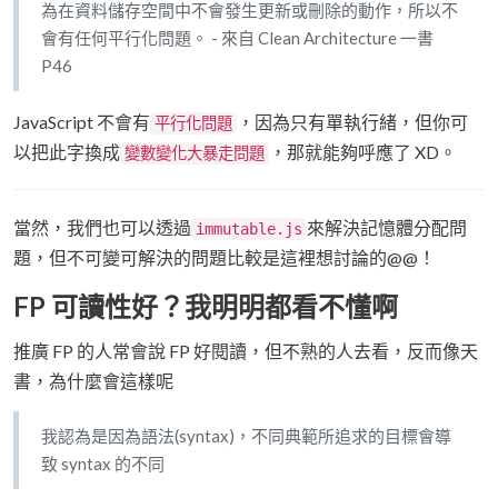
為在資料儲存空間中不會發生更新或刪除的動作，所以不
會有任何平行化問題。 - 來自 Clean Architecture 一書
P46
JavaScript 不會有
，因為只有單執行緒，但你可
平行化問題
以把此字換成
，那就能夠呼應了 XD。
變數變化大暴走問題
當然，我們也可以透過
來解決記憶體分配問
immutable.js
題，但不可變可解決的問題比較是這裡想討論的@@！
FP 可讀性好？我明明都看不懂啊
推廣 FP 的人常會說 FP 好閱讀，但不熟的人去看，反而像天
書，為什麼會這樣呢
我認為是因為語法(syntax)，不同典範所追求的目標會導
致 syntax 的不同