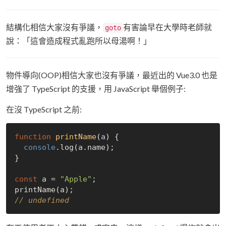
結構化相信大家沒有爭議，
有害論早在大學時老師就
goto
說：「這會造成程式亂跑所以母湯啊！」
物件導向(OOP)相信大家也沒有爭議，最近出的 Vue3.0 也是
增強了 TypeScript 的支援，用 JavaScript 舉個例子:
在沒 TypeScript 之前:
function
printName
(
a
) 
{

console
.log(a.name);

}

const
 a = 
"Apple"
;

// undefined