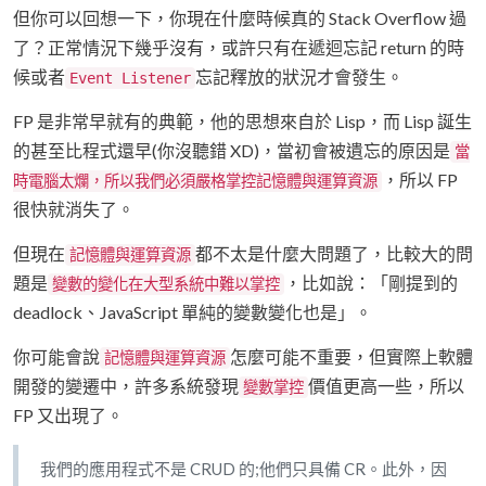
但你可以回想一下，你現在什麼時候真的 Stack Overflow 過
了？正常情況下幾乎沒有，或許只有在遞迴忘記 return 的時
候或者
忘記釋放的狀況才會發生。
Event Listener
FP 是非常早就有的典範，他的思想來自於 Lisp，而 Lisp 誕生
的甚至比程式還早(你沒聽錯 XD)，當初會被遺忘的原因是
當
，所以 FP
時電腦太爛，所以我們必須嚴格掌控記憶體與運算資源
很快就消失了。
但現在
都不太是什麼大問題了，比較大的問
記憶體與運算資源
題是
，比如說：「剛提到的
變數的變化在大型系統中難以掌控
deadlock、JavaScript 單純的變數變化也是」。
你可能會說
怎麼可能不重要，但實際上軟體
記憶體與運算資源
開發的變遷中，許多系統發現
價值更高一些，所以
變數掌控
FP 又出現了。
我們的應用程式不是 CRUD 的;他們只具備 CR。此外，因