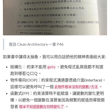
取自 Clean Architecture 一書 P46
如果書中講得太抽象，我可以用白話把他的精神表達給大家:
結構化： 約束不能用
，避免程式亂跳我都不知道
goto
跑到哪惹Ｑ口Ｑ。
物件導向(OOP)：約束程式溝通要透過介面(interface)，
這樣可以避免呼叫了一個
。
此物件根本沒有的變數/方法
函數式(FP)：約束演算時不能賦值，讓變數的變化更明
確，以避免一個變數在演算後因為頻繁的賦值而導致開
發者
。
根本不知道變數在何時變化了