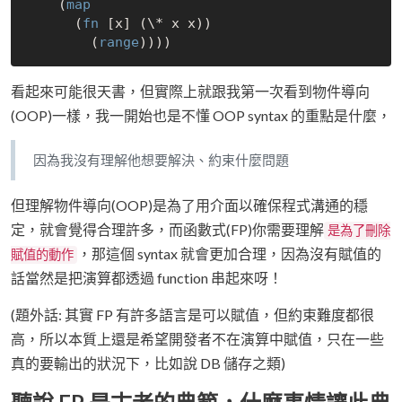
    (
map
      (
fn
 [x] (\* x x))

        (
range
看起來可能很天書，但實際上就跟我第一次看到物件導向
(OOP)一樣，我一開始也是不懂 OOP syntax 的重點是什麼，
因為我沒有理解他想要解決、約束什麼問題
但理解物件導向(OOP)是為了用介面以確保程式溝通的穩
定，就會覺得合理許多，而函數式(FP)你需要理解
是為了刪除
，那這個 syntax 就會更加合理，因為沒有賦值的
賦值的動作
話當然是把演算都透過 function 串起來呀！
(題外話: 其實 FP 有許多語言是可以賦值，但約束難度都很
高，所以本質上還是希望開發者不在演算中賦值，只在一些
真的要輸出的狀況下，比如說 DB 儲存之類)