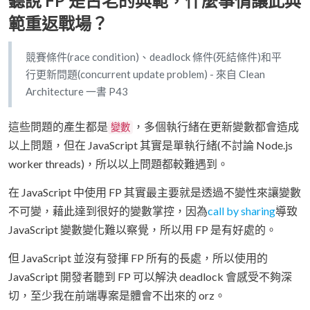
聽說 FP 是古老的典範，什麼事情讓此典
範重返戰場？
競賽條件(race condition)、deadlock 條件(死結條件)和平
行更新問題(concurrent update problem) - 來自 Clean
Architecture 一書 P43
這些問題的產生都是
，多個執行緒在更新變數都會造成
變數
以上問題，但在 JavaScript 其實是單執行緒(不討論 Node.js
worker threads)，所以以上問題都較難遇到。
在 JavaScript 中使用 FP 其實最主要就是透過不變性來讓變數
不可變，藉此達到很好的變數掌控，因為
call by sharing
導致
JavaScript 變數變化難以察覺，所以用 FP 是有好處的。
但 JavaScript 並沒有發揮 FP 所有的長處，所以使用的
JavaScript 開發者聽到 FP 可以解決 deadlock 會感受不夠深
切，至少我在前端專案是體會不出來的 orz。