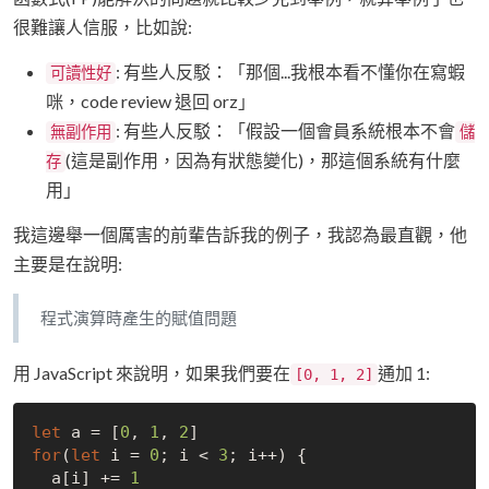
很難讓人信服，比如說:
: 有些人反駁：「那個...我根本看不懂你在寫蝦
可讀性好
咪，code review 退回 orz」
: 有些人反駁：「假設一個會員系統根本不會
無副作用
儲
(這是副作用，因為有狀態變化)，那這個系統有什麼
存
用」
我這邊舉一個厲害的前輩告訴我的例子，我認為最直觀，他
主要是在說明:
程式演算時產生的賦值問題
用 JavaScript 來說明，如果我們要在
通加 1:
[0, 1, 2]
let
 a = [
0
, 
1
, 
2
for
(
let
 i = 
0
; i < 
3
; i++) {

  a[i] += 
1