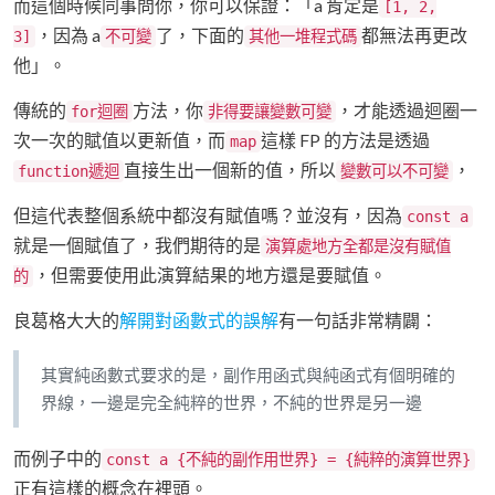
而這個時候同事問你，你可以保證：「a 肯定是
[1, 2,
，因為 a
了，下面的
都無法再更改
3]
不可變
其他一堆程式碼
他」。
傳統的
方法，你
，才能透過迴圈一
for迴圈
非得要讓變數可變
次一次的賦值以更新值，而
這樣 FP 的方法是透過
map
直接生出一個新的值，所以
，
function遞迴
變數可以不可變
但這代表整個系統中都沒有賦值嗎？並沒有，因為
const a
就是一個賦值了，我們期待的是
演算處地方全都是沒有賦值
，但需要使用此演算結果的地方還是要賦值。
的
良葛格大大的
解開對函數式的誤解
有一句話非常精闢：
其實純函數式要求的是，副作用函式與純函式有個明確的
界線，一邊是完全純粹的世界，不純的世界是另一邊
而例子中的
const a {不純的副作用世界} = {純粹的演算世界}
正有這樣的概念在裡頭。