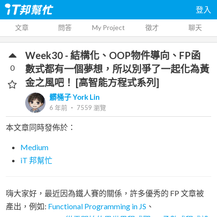
登入
文章
問答
My Project
徵才
聊天
Week30 - 結構化、OOP物件導向、FP函
0
數式都有一個夢想，所以別爭了一起化為黃
金之風吧！ [高智能方程式系列]
髒桶子 York Lin
6 年前
‧
7559
瀏覽
本文章同時發佈於：
Medium
iT 邦幫忙
嗨大家好，最近因為鐵人賽的關係，許多優秀的 FP 文章被
產出，例如:
Functional Programming in JS
、