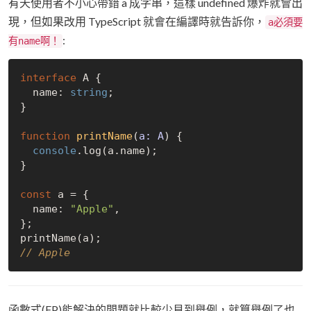
有天使用者不小心帶錯 a 成字串，這樣 undefined 爆炸就會出
現，但如果改用 TypeScript 就會在編譯時就告訴你，
a必須要
:
有name啊！
interface
 A {

  name: 
string
;

}

function
printName
(
a: A
) 
{

console
.log(a.name);

}

const
 a = {

  name: 
"Apple"
,

};

// Apple
函數式(FP)能解決的問題就比較少見到舉例，就算舉例了也