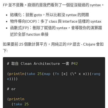
FP 並不是難，麻煩的是我們看到了一個從沒碰過的 syntax，
結構化：就刪 goto，所以比較沒 syntax 的問題
物件導向(OOP)：多了 class 與 interface 這樣的 syntax
函數式(FP)：刪除了賦值的 syntax，會導致你的演算趨
近於全部 function 串接
如果要前 25 個數計算平方，用純正的 FP 語言 - Clojure 會如
下:
# 取自 Clean Architecture 一書 P
42
(
println
(
take
25
(
map
 (
fn
 [x] (\* x x))(
rang
e
))))

# or

(
println
  (
take
25