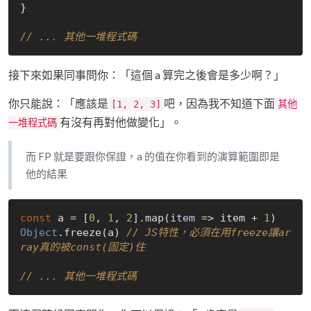
}

// ... 其他一堆程式碼
接下來如果同事問你：「這個 a 算完之後會是多少啊？」
你只能說：「應該是
吧，因為我不知道下面
[1, 2, 3]
其他
有沒有再對他做變化」。
一堆程式碼
而 FP 就是要跟你保證，a 的值在你看到的演算範圍即是
他的結果
const
 a = [
0
, 
1
, 
2
].map(
item
 =>
 item + 
1
Object
.freeze(a) 
// JS特性，必須在用freeze讓ar
ray真的被const(固定)住
// ... 其他一堆程式碼