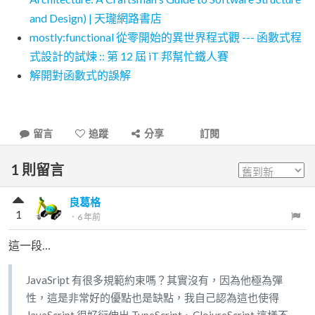
and Design) | 天瓏網路書店
mostly:functional 從零開始的異世界程式觀 --- 函數式程
式設計的試煉 :: 第 12 屆 iT 邦幫忙鐵人賽
解開對函數式的誤解
留言
追蹤
分享
訂閱
1
則留言
良葛格
1
．
6 年前
這一段…
JavaSript 有很多規範約束嗎？其實沒有，因為他極為彈
性，這是非常好的優點也是缺點，我自己認為這也使得
JavaScript 很好衍伸出 TypeScript、ClojureScript 這樣不