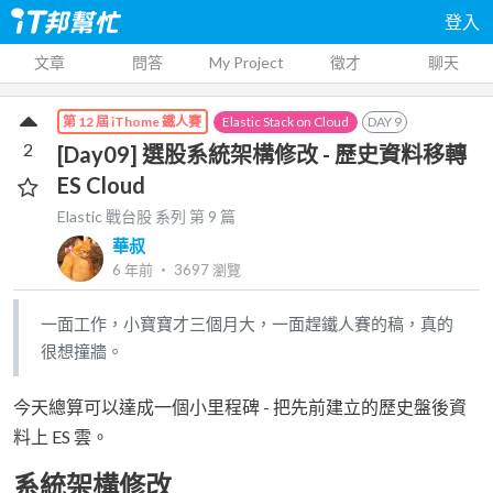
登入
文章
問答
My Project
徵才
聊天
Elastic Stack on Cloud
DAY
9
第 12 屆 iThome 鐵人賽
2
[Day09] 選股系統架構修改 - 歷史資料移轉
ES Cloud
Elastic 戰台股
系列 第
9
篇
華叔
6 年前
‧
3697
瀏覽
一面工作，小寶寶才三個月大，一面趕鐵人賽的稿，真的
很想撞牆。
今天總算可以達成一個小里程碑 - 把先前建立的歷史盤後資
料上 ES 雲。
系統架構修改