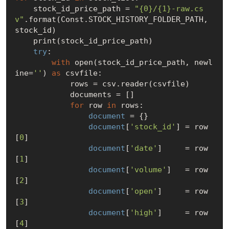
    stock_id_price_path = 
"{0}/{1}-raw.cs
v"
.format(Const.STOCK_HISTORY_FOLDER_PATH, 
stock_id)

    print(stock_id_price_path)

try
:

with
 open(stock_id_price_path, newl
ine=
''
) 
as
 csvfile:

            rows = csv.reader(csvfile)

            documents = []

for
 row 
in
 rows:

document
 = {}

document
[
'stock_id'
] = row
[
0
]

document
[
'date'
]     = row
[
1
]

document
[
'volume'
]   = row
[
2
]

document
[
'open'
]     = row
[
3
]

document
[
'high'
]     = row
[
4
]
