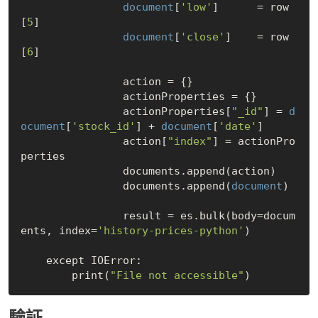
document
[
'low'
]      = row
[
5
]

document
[
'close'
]    = row
[
6
]

                action = {}

                actionProperties = {}

                actionProperties[
"_id"
] = 
d
ocument
[
'stock_id'
] + 
document
[
'date'
]

                action[
"index"
] = actionPro
perties

                documents.append(action)

                documents.append(
document
)

                result = es.bulk(body=docum
ents, index=
'history-prices-python'
)

    except IOError:

        print(
"File not accessible"
驗証