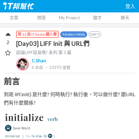
登入
文章
問答
My Project
徵才
聊天
Modern Web
DAY
3
第 12 屆 iThome 鐵人賽
2
[Day03] LIFF Init 與 URL們
認識LIFF容易嗎?
系列 第
3
篇
C.Shan
6 年前
‧
10193
瀏覽
前言
到底 liff.init() 是什麼? 何時執行? 執行後，可以做什麼? 跟URL
們有什麼關係?