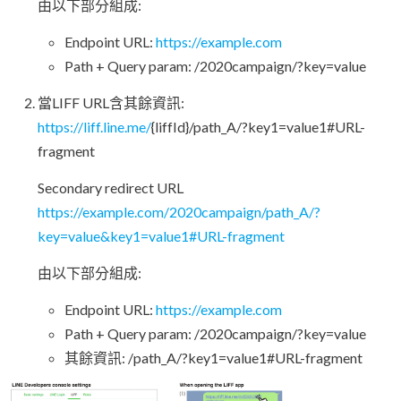
由以下部分組成:
Endpoint URL:
https://example.com
Path + Query param: /2020campaign/?key=value
當LIFF URL含其餘資訊:
https://liff.line.me/
{liffId}/path_A/?key1=value1#URL-
fragment
Secondary redirect URL
https://example.com/2020campaign/path_A/?
key=value&key1=value1#URL-fragment
由以下部分組成:
Endpoint URL:
https://example.com
Path + Query param: /2020campaign/?key=value
其餘資訊: /path_A/?key1=value1#URL-fragment