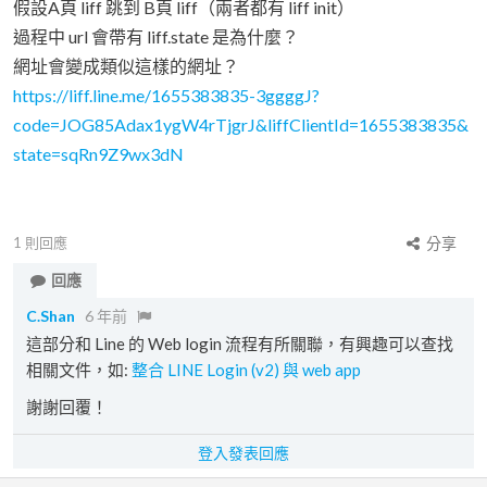
假設A頁 liff 跳到 B頁 liff（兩者都有 liff init）
過程中 url 會帶有 liff.state 是為什麼？
網址會變成類似這樣的網址？
https://liff.line.me/1655383835-3ggggJ?
code=JOG85Adax1ygW4rTjgrJ&liffClientId=1655383835&
state=sqRn9Z9wx3dN
1
則回應
分享
回應
C.Shan
6 年前
這部分和 Line 的 Web login 流程有所關聯，有興趣可以查找
相關文件，如:
整合 LINE Login (v2) 與 web app
謝謝回覆！
登入發表回應