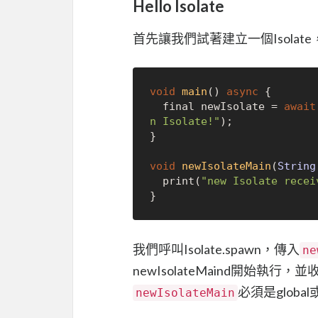
Hello Isolate
首先讓我們試著建立一個Isolat
void
main
() 
async
 {

  final newIsolate = 
await
n Isolate!"
);

}

void
newIsolateMain
(
String
  print(
"new Isolate recei
我們呼叫Isolate.spawn，傳入
ne
newIsolateMaind開始執
必須是global或s
newIsolateMain