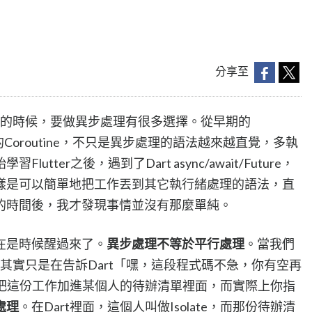
分享至
oid的時候，要做異步處理有很多選擇。從早期的
來的Coroutine，不只是異步處理的語法越來越直覺，多執
tter之後，遇到了Dart async/await/Future，
樣是可以簡單地把工作丟到其它執行緒處理的語法，直
的時間後，我才發現事情並沒有那麼單純。
在是時候醒過來了。
異步處理不等於平行處理
。當我們
e時，其實只是在告訴Dart「嘿，這段程式碼不急，你有空再
會把這份工作加進某個人的待辦清單裡面，而實際上你指
處理
。在Dart裡面，這個人叫做Isolate，而那份待辦清