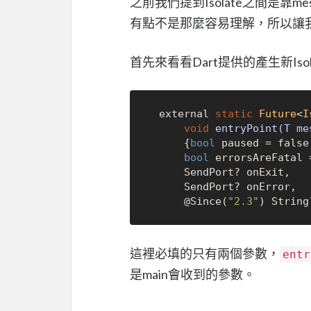
之前我們提到Isolate之間是靠mes
有點不是那麼容易理解，所以讓
首先來看看Dart提供的產生新Iso
external 
static
Future
<
I
void
 entryPoint(T me
      {
bool
 paused = 
false
bool
 errorsAreFatal 
      SendPort? onExit,

      SendPort? onError,

      @Since(
"2.3"
這裡必填的只有兩個參數，
entr
是main會收到的參數。