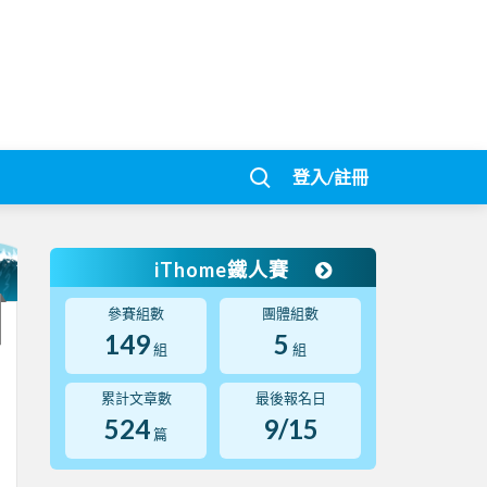
登入/註冊
iThome鐵人賽
參賽組數
團體組數
149
5
組
組
累計文章數
最後報名日
524
9/15
篇