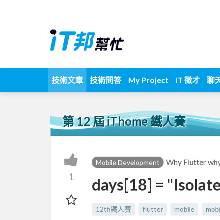
技術文章
技術問答
My Project
iT 徵才
聊
第 12 屆 iThome 鐵人賽
Why Flutt
Mobile Development
1
days[18] = "Is
12th鐵人賽
flutter
mobile
mobi