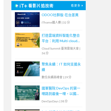
看影片追技術
看更多
ODOO社群版-在台差異
iThome鐵人賽
|
32 分
打造雲端資料智能化整合
平台：利用 Multi-cloud
Data、Databricks ETL 和
Cloud Summit 臺灣雲端大會
|
AI 加速數據價值創造
36 分
聚焦永續：IT 如何支援永
續
數位永續高峰會
|
29 分
國軍醫院 DevOps 的第一
哩路到最後一哩，以國軍
高雄總醫院為例
DevOpsDays
|
38 分