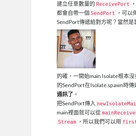
建立任意數量的
，
ReceivePort
都會自帶一個
，可以傳
SendPort
SendPort傳遞給對方呢？當然是靠對
的確，一開始main Isolate根本沒
的SendPort在Isolate.spaw
通訊了
。
把SendPort傳入
newIsolateMa
main裡面就可以從
mainReceive
，所以我們可以用
Stream
firs