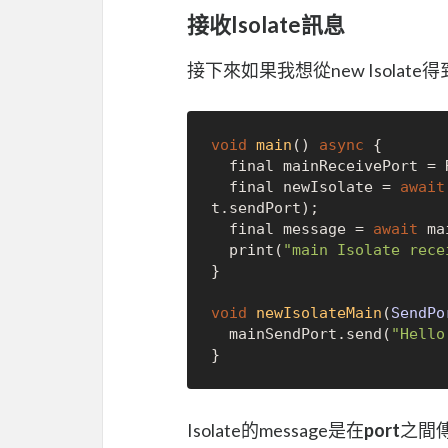
接收Isolate訊息
接下來如果我想從new Isola
void
main
() 
async
 {

  final mainReceivePort = ReceivePort();

  final newIsolate = 
await
t.sendPort);

  final message = 
await
 ma
  print(
"main Isolate rece
}

void
newIsolateMain
(
SendPo
  mainSendPort.send(
"Hello
Isolate的message是在
port
之間傳