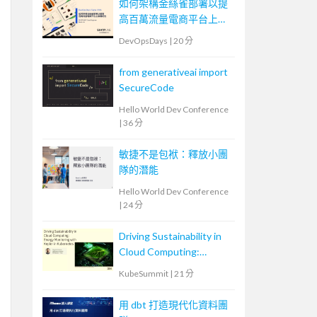
如何架構金絲雀部署以提
高百萬流量電商平台上版
穩定性
DevOpsDays
|
20 分
from generativeai import
SecureCode
Hello World Dev Conference
|
36 分
敏捷不是包袱：釋放小團
隊的潛能
Hello World Dev Conference
|
24 分
Driving Sustainability in
Cloud Computing:
Energy Monitoring with
KubeSummit
|
21 分
Kepler in Kubernetes
用 dbt 打造現代化資料團