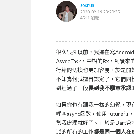
Joshua
2020-09-19 23:20:35
4511 瀏覽
很久很久以前，我還在寫Andr
AsyncTask，中期的Rx，到後
行緒的切換也更加容易。於是開始學習Flu
不知為何就擅自認定了，它們同
到經過了一段
長到我不願意承認
如果你也有跟我一樣的幻覺，現
呼叫async函數，使用Futur
幫我處理就好了。」於是Dart
派的所有的工作
都是同一個人在