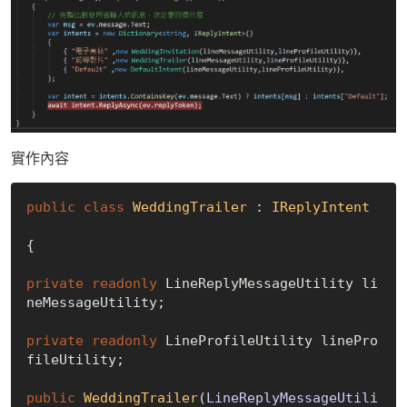
實作內容
public
class
WeddingTrailer
 : 
IReplyIntent
{

private
readonly
 LineReplyMessageUtility li
neMessageUtility;

private
readonly
 LineProfileUtility linePro
fileUtility;

public
WeddingTrailer
(
LineReplyMessageUtili