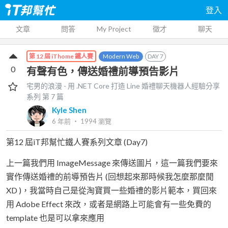
登入
文章
問答
My Project
徵才
聊天
Modern Web
DAY
7
第 12 屆 iThome 鐵人賽
0
有聲有色，傳送婚禮前導預告影片
宅男的浪漫 - 用 .NET Core 打造 Line 婚禮聊天機器人經驗分享
系列 第
7
篇
Kyle Shen
6 年前
‧
1994
瀏覽
第12 屆iT邦幫忙鐵人賽系列文章 (Day7)
上一篇我們用 ImageMessage 來傳送圖片，這一篇我們要來
實作傳送婚禮的前導預告片 (回想起來那時候我怎麼那麼閒
XD )，我當時自己是從淘寶買一些婚禮的影片範本，買回來
用 Adobe Effect 來改，或者是網路上可能會有一些免費的
template 也是可以拿來應用