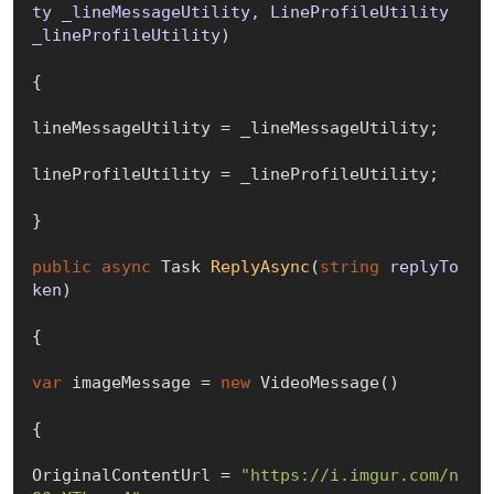
ty _lineMessageUtility, LineProfileUtility 
_lineProfileUtility
)
{

lineMessageUtility = _lineMessageUtility;

lineProfileUtility = _lineProfileUtility;

}

public
async
 Task 
ReplyAsync
(
string
 replyTo
ken
)
{

var
 imageMessage = 
new
 VideoMessage()

{

OriginalContentUrl = 
"https://i.imgur.com/n