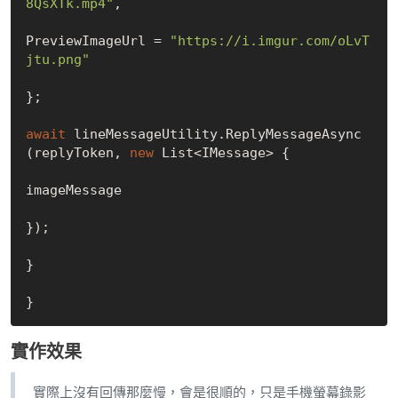
8QsXTk.mp4"
,

PreviewImageUrl = 
"https://i.imgur.com/oLvT
jtu.png"
};

await
 lineMessageUtility.ReplyMessageAsync
(replyToken, 
new
 List<IMessage> {

imageMessage

});

}

實作效果
實際上沒有回傳那麼慢，會是很順的，只是手機螢幕錄影