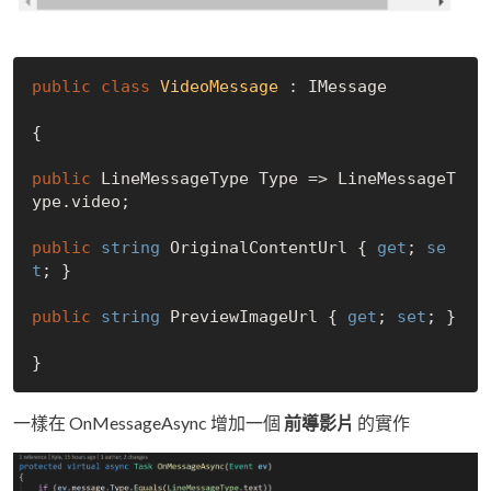
public
class
VideoMessage
 :
 IMessage

{

public
 LineMessageType Type => LineMessageT
ype.video;

public
string
 OriginalContentUrl { 
get
; 
se
t
; }

public
string
 PreviewImageUrl { 
get
; 
set
; }

一樣在 OnMessageAsync 增加一個
前導影片
的實作