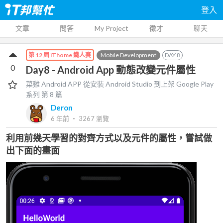
登入
文章
問答
My Project
徵才
聊天
Mobile Development
DAY
8
第 12 屆 iThome 鐵人賽
0
Day8 - Android App 動態改變元件屬性
菜雞 Android APP 從安裝 Android Studio 到上架 Google Play
系列 第
8
篇
Deron
6 年前
‧
3267
瀏覽
利用前幾天學習的對齊方式以及元件的屬性，嘗試做
出下面的畫面