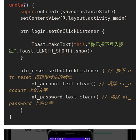
undle
?)
 {

super
.onCreate(savedInstanceState)

    setContentView(R.layout.activity_main)

    btn_login.setOnClickListener { 

        Toast.makeText(
this
,
"你已按下登入按
鈕"
,Toast.LENGTH_SHORT).show()

    }

    btn_reset.setOnClickListener { 
// 按下 b
tn_reset 按鈕後發生的狀況
        et_account.text.clear() 
// 清除 et_a
ccount 上的文字
        et_password.text.clear() 
// 清除 et_
password 上的文字
    }
