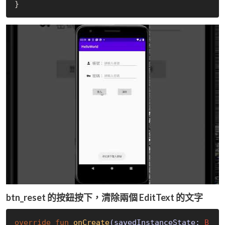
btn_reset 的按鈕按下，清除兩個 EditText 的文字
override
fun
onCreate
(savedInstanceState: 
B