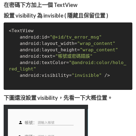
在密碼下方加上一個 TextView
設置 visibility 為 invisible ( 隱藏且保留位置 )
<TextView

    android:id=
"@+id/tv_error_msg"
    android:layout_width=
"wrap_content"
    android:layout_height=
"wrap_content"
    android:text=
"帳號或密碼錯誤"
    android:textColor=
"@android:color/holo_
red_light"
    android:visibility=
"invisible"
 /> 

下圖還沒設置 visibility，先看一下大概位置。