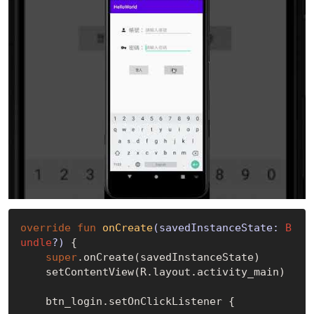
override
fun
onCreate
(savedInstanceState: 
B
undle
?)
 {

super
.onCreate(savedInstanceState)

    setContentView(R.layout.activity_main)

    btn_login.setOnClickListener {
