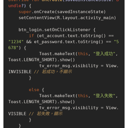
undle
?)
 {

super
.onCreate(savedInstanceState)

    setContentView(R.layout.activity_main)

    btn_login.setOnClickListener {

if
 (et_account.text.toString() == 
"1234"
 && et_password.text.toString() == 
"5
678"
) {

            Toast.makeText(
this
, 
"登入成功"
, 
Toast.LENGTH_SHORT).show()

            tv_error_msg.visibility = View.
INVISIBLE 
// 若成功，不顯示
        }

else
 {

            Toast.makeText(
this
, 
"登入失敗"
, 
Toast.LENGTH_SHORT).show()

            tv_error_msg.visibility = View.
VISIBLE 
// 若失敗，顯示
        }

    }
