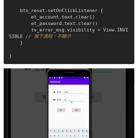
    btn_reset.setOnClickListener {

        et_account.text.clear()

        et_password.text.clear()

        tv_error_msg.visibility = View.INVI
SIBLE 
// 按下清除，不顯示
    }
