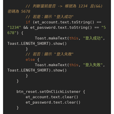
// 判斷當前是否 -> 帳號為 1234 且(&&) 
密碼為 5678
// 若是：顯示 "登入成功"
if
 (et_account.text.toString() == 
"1234"
 && et_password.text.toString() == 
"5
678"
) {

            Toast.makeText(
this
, 
"登入成功"
, 
Toast.LENGTH_SHORT).show()

        } 

// 若否：顯示 "登入失敗"
else
 {

            Toast.makeText(
this
, 
"登入失敗"
, 
Toast.LENGTH_SHORT).show()

        }

    }

    btn_reset.setOnClickListener {

        et_account.text.clear()

        et_password.text.clear()

    }
