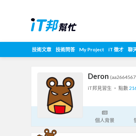
技術文章
技術問答
My Project
iT 徵才
聊
Deron
(aa2664567
iT邦見習生 ‧ 點數
21
個人背景