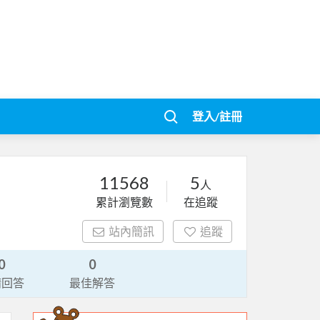
登入/註冊
11568
5
人
累計瀏覽數
在追蹤
站內簡訊
追蹤
0
0
請回答
最佳解答