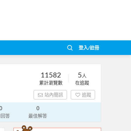
登入/註冊
11582
5
人
累計瀏覽數
在追蹤
站內簡訊
追蹤
0
0
請回答
最佳解答