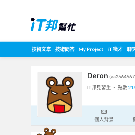
技術文章
技術問答
My Project
iT 徵才
聊
Deron
(aa2664567
iT邦見習生 ‧ 點數
21
個人背景