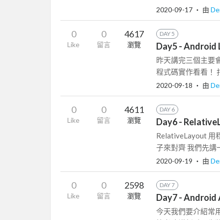
2020-09-17
‧ 由
De
0
0
4617
DAY 5
Like
留言
瀏覽
Day5 - Androi
昨天講完三個主要
程式碼實作看看！ 打開
2020-09-18
‧ 由
De
0
0
4611
DAY 6
Like
留言
瀏覽
Day6 - Relati
RelativeLayo
子來對齊 我們先講一
2020-09-19
‧ 由
De
0
0
2598
DAY 7
Like
留言
瀏覽
Day7 - Andro
今天我們要介紹常用的元件