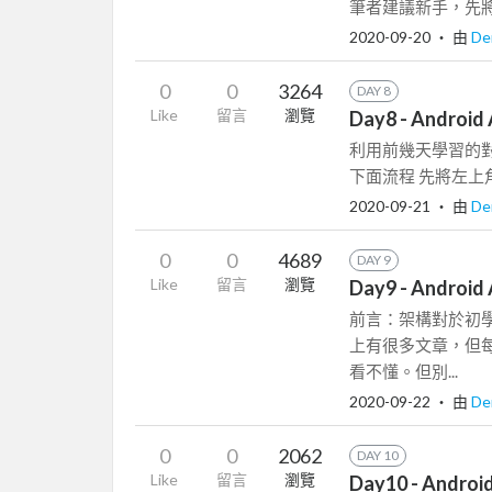
筆者建議新手，先將
2020-09-20
‧ 由
De
0
0
3264
DAY 8
Like
留言
瀏覽
Day8 - Andr
利用前幾天學習的
下面流程 先將左上角改為 
2020-09-21
‧ 由
De
0
0
4689
DAY 9
Like
留言
瀏覽
Day9 - Androi
前言：架構對於初
上有很多文章，但
看不懂。但別...
2020-09-22
‧ 由
De
0
0
2062
DAY 10
Like
留言
瀏覽
Day10 - Androi