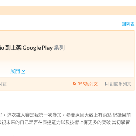
回列表
io 到上架 Google Play
系列
展開
阿餒
RSS系列文
訂閱系列文
有時間的話會加上廣告鑲嵌、虛擬產品連接)
好，這次鐵人賽是我第一次參加，參賽原因大致上有兩點 紀錄目前
檢視未來的自己是否在表達能力以及技術上有更多的突破 當初學習