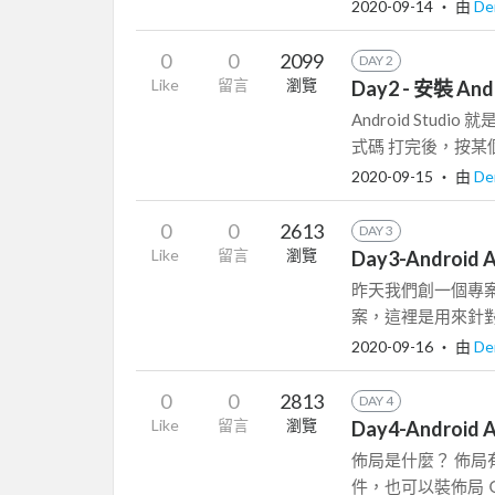
2020-09-14
‧ 由
De
0
0
2099
DAY 2
Like
留言
瀏覽
Day2 - 安裝 And
Android St
式碼 打完後，按某個按
2020-09-15
‧ 由
De
0
0
2613
DAY 3
Like
留言
瀏覽
Day3-Androi
昨天我們創一個專案的
案，這裡是用來針對
2020-09-16
‧ 由
De
0
0
2813
DAY 4
Like
留言
瀏覽
Day4-Android
佈局是什麼？ 佈局
件，也可以裝佈局 Ｑ：佈