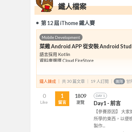
鐵人檔案
第 12 屆 iThome 鐵人賽
Mobile Development
菜雞 Android APP 從安裝 Android Stud
語言採用 Kotlin
資料庫選擇 Cloud FireStore
以 MVP 架構 撰寫
過程中會介紹 撰寫程式碼的編譯器 安裝過程
鐵人鍊成 ｜
共 30 篇文章 ｜
19
人訂閱
｜
甘
團隊
Firebase 帳號申請，專案連接
Google 開發帳號申請，到最後上架方式 ( 
0
1
1809
DAY 1
Like
留言
瀏覽
Day1 - 前言
以及基本UI畫面、邏輯撰寫，方便的第三方包
【參賽原因】 大家
所學的東西，以便
製作...