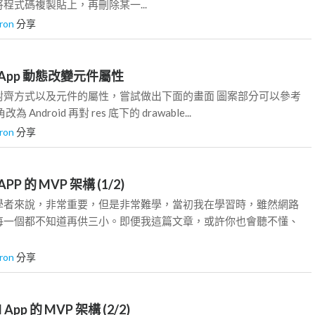
程式碼複製貼上，再刪除某一...
ron
分享
oid App 動態改變元件屬性
對齊方式以及元件的屬性，嘗試做出下面的畫面 圖案部分可以參考
Android 再對 res 底下的 drawable...
ron
分享
d APP 的 MVP 架構 (1/2)
學者來說，非常重要，但是非常難學，當初我在學習時，雖然網路
每一個都不知道再供三小。即便我這篇文章，或許你也會聽不懂、
ron
分享
d App 的 MVP 架構 (2/2)