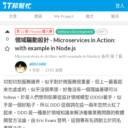
登入
文章
問答
My Project
徵才
聊天
Software Development
DAY
7
第 12 屆 iThome 鐵人賽
0
領域驅動設計 - Microservices in Action:
with example in Node.js
Microservices in Action: with example in Node.js
系列 第
7
篇
alincode
6 年前
‧
2242
瀏覽
切割切割服務邊界，似乎對於微服務很重要，但上一篇看起
來也虛虛的，似乎沒個準頭，好像沒有一個理論基礎可以
follow。於是人們想到如果從設計領域模型 (DDD)著手，似
乎是一個好點子，所以 DDD 這個詞在這一兩年忽然火紅了
起來，DDD 是一種基於領域知識來解決複雜業務問題的軟體
開發方法論，由 Eric Evans 發明，這個專有名詞創立於同名
書籍之中。