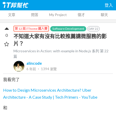
登入
文章
問答
My Project
徵才
聊天
Software Development
DAY
22
第 12 屆 iThome 鐵人賽
0
不知道大家有沒有比較推薦講微服務的影
片？
Microservices in Action: with example in Node.js
系列 第
22
篇
alincode
6 年前
‧
1394
瀏覽
我看完了
How to Design Microservices Architecture? Uber
Architecture - A Case Study | Tech Primers - YouTube
和