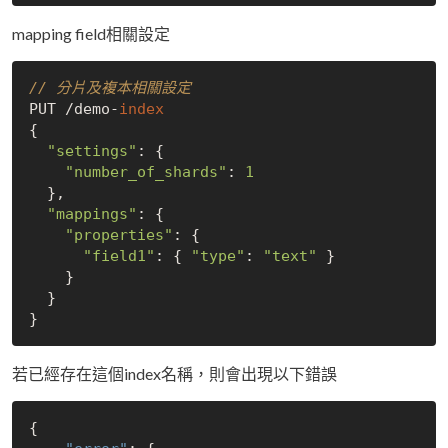
mapping field相關設定
// 分片及複本相關設定
PUT /demo-
index
{

"settings"
: {

"number_of_shards"
: 
1
  },

"mappings"
: {

"properties"
: {

"field1"
: { 
"type"
: 
"text"
 }

    }

  }

若已經存在這個index名稱，則會出現以下錯誤
{
