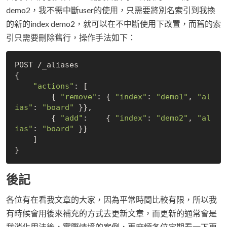
demo2，我不需中斷user的使用，只需要將別名索引到我換
的新的index demo2，就可以在不中斷使用下改置，而舊的索
引只需要刪除舊行，操作手法如下：
POST /
{

"actions"
: [

        { 
"remove"
: { 
"index"
: 
"demo1"
, 
"al
ias"
: 
"board"
 }},

        { 
"add"
:    { 
"index"
: 
"demo2"
, 
"al
ias"
: 
"board"
 }}

    ]

後記
各位有在看我文章的大家，因為平常時間比較有限，所以我
有時候會用後來補充的方式去更新文章，而更新的通常會是
我消化用法後，實際情境的案例，再麻煩各位定期看一下更