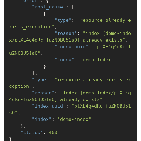
"error"
: {

"root_cause"
: [

            {

"type"
: 
"resource_already_e
xists_exception"
,

"reason"
: 
"index [demo-inde
x/ptXE4q4dRc-fuZNOBU51sQ] already exists"
,

"index_uuid"
: 
"ptXE4q4dRc-f
uZNOBU51sQ"
,

"index"
: 
"demo-index"
            }

        ],

"type"
: 
"resource_already_exists_ex
ception"
,

"reason"
: 
"index [demo-index/ptXE4q
4dRc-fuZNOBU51sQ] already exists"
,

"index_uuid"
: 
"ptXE4q4dRc-fuZNOBU51
sQ"
,

"index"
: 
"demo-index"
    },

"status"
: 
400