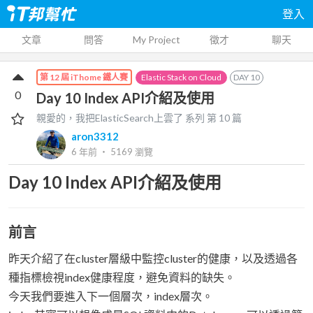
登入
文章
問答
My Project
徵才
聊天
Elastic Stack on Cloud
DAY
10
第 12 屆 iThome 鐵人賽
0
Day 10 Index API介紹及使用
親愛的，我把ElasticSearch上雲了
系列 第
10
篇
aron3312
6 年前
‧
5169
瀏覽
Day 10 Index API介紹及使用
前言
昨天介紹了在cluster層級中監控cluster的健康，以及透過各
種指標檢視index健康程度，避免資料的缺失。
今天我們要進入下一個層次，index層次。