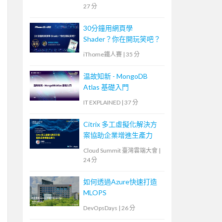
27 分
30分鐘用網頁學
Shader？你在開玩笑吧？
iThome鐵人賽
|
35 分
温故知新 - MongoDB
Atlas 基礎入門
IT EXPLAINED
|
37 分
Citrix 多工虛擬化解決方
案協助企業增進生產力
Cloud Summit 臺灣雲端大會
|
24 分
如何透過Azure快速打造
MLOPS
DevOpsDays
|
26 分