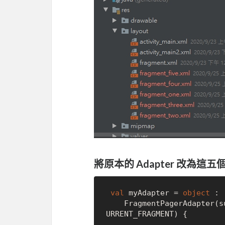
將原本的 Adapter 改為這五
val
 myAdapter = 
object
 :

    FragmentPagerAdapter(supportFragmentManager, BEHAVIOR_RESUME_ONLY_C
URRENT_FRAGMENT) {
