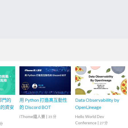
府部門的
用 Python 打造高互動性
Data Observability by
藏的資安
的 Discord BOT
OpenLineage
iThome鐵人賽
|
Hello World Dev
35 分
Conference
|
27 分
 分