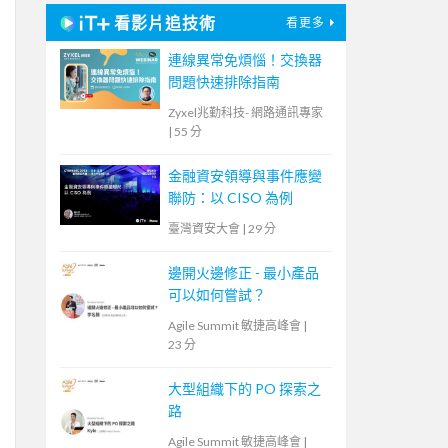
看影片追技術
看更多
連線異常免煩惱！交換器
問題快速排除指南
Zyxel兆勤科技- 網路通訊專家
|
55 分
金融資安領導與事件應變
聯防：以 CISO 為例
臺灣資安大會
|
29 分
邊開火邊修正 - 最小產品
可以如何嘗試？
Agile Summit 敏捷高峰會
|
23 分
大型組織下的 PO 探索之
路
Agile Summit 敏捷高峰會
|