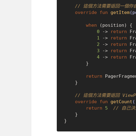
// 這個方法需要返回一個你自訂
override
fun
getItem
(p
when
 (position) {

0
 -> 
return
 Fr
1
 -> 
return
 Fr
2
 -> 
return
 Fr
3
 -> 
return
 Fr
4
 -> 
return
 Fr
        }

return
 PagerFragme
    }

// 這個方法需要返回 View
override
fun
getCount
(
return
5
// 自己
    }
