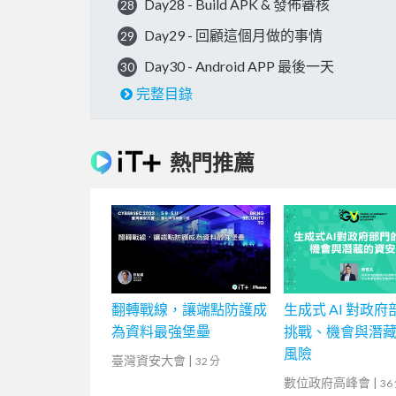
Day28 - Build APK & 發佈審核
28
Day29 - 回顧這個月做的事情
29
Day30 - Android APP 最後一天
30
完整目錄
熱門推薦
翻轉戰線，讓端點防護成
生成式 AI 對政
為資料最強堡壘
挑戰、機會與潛
風險
臺灣資安大會
|
32 分
數位政府高峰會
|
36