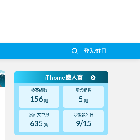
登入/註冊
iThome鐵人賽
參賽組數
團體組數
156
5
組
組
累計文章數
最後報名日
635
9/15
篇