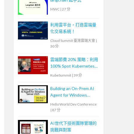
MWC
|
27 分
利用雲平台，打造雲端量
化交易系統！
Cloud Summit 臺灣雲端大會
|
30 分
雲端節費 20% 策略：利用
100% Spot Kubernetes
打造低成本、高可靠應用
KubeSummit
|
39 分
架構
Building an On-Prem AI
Agent for Windows
Server 2025: Hands-on
Hello World Dev Conference
System Maintenance
|
87 分
AI世代下技術團隊管理的
挑戰與對策