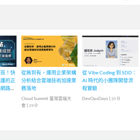
成班！快
從無到有，運用企業架構
從 Vibe Coding 到 SDD：
保護的正
分析結合雲端技術加速業
AI 時代的小團隊開發流
訊網路學
務落地
程實驗
Cloud Summit 臺灣雲端大
DevOpsDays
|
25 分
會
|
29 分