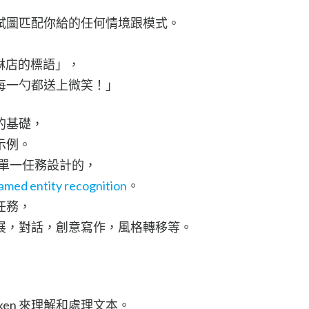
試圖匹配你給的任何情境跟模式。
淇淋店的標語」，
每一勺都送上微笑！」
的基礎，
示例。
為單一任務設計的，
amed entity recognition
。
任務，
展，對話，創意寫作，風格轉移等。
ken 來理解和處理文本。