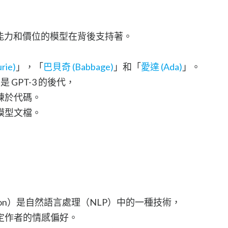
同能力和價位的模型在背後支持著。
rie)
」，「
巴貝奇 (Babbage)
」和「
愛達 (Ada)
」。
是 GPT-3 的後代，
練於代碼。
模型文檔。
ification）是自然語言處理（NLP）中的一種技術，
定作者的情感偏好。