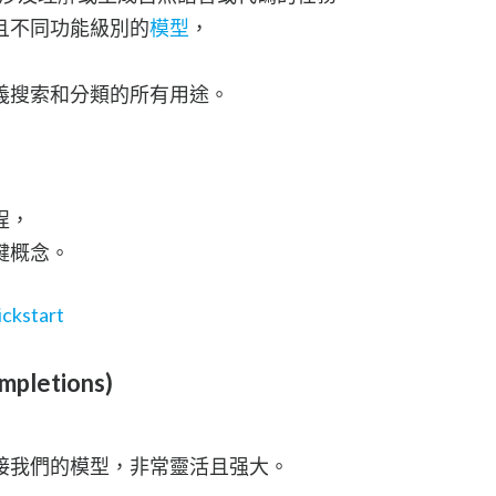
且不同功能級別的
模型
，
義搜索和分類的所有用途。
程，
鍵概念。
ickstart
pletions)
接我們的模型，非常靈活且强大。