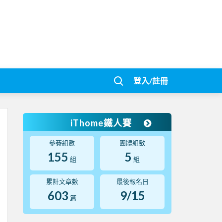
登入/註冊
iThome鐵人賽
參賽組數
團體組數
155
5
組
組
累計文章數
最後報名日
603
9/15
篇