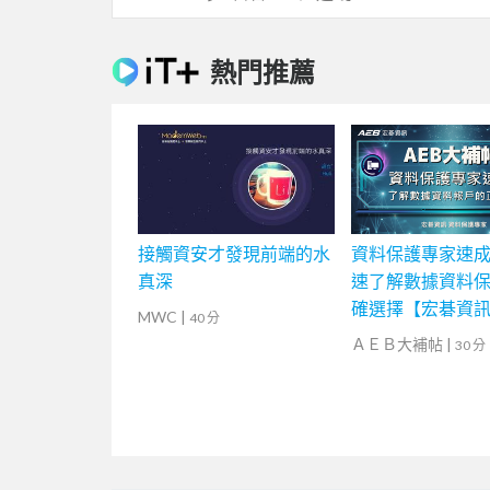
熱門推薦
接觸資安才發現前端的水
資料保護專家速
真深
速了解數據資料
確選擇【宏碁資
MWC
|
40 分
堂】
ＡＥＢ大補帖
|
30 分