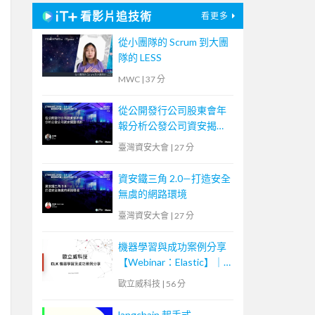
看影片追技術
看更多
從小團隊的 Scrum 到大團
隊的 LESS
MWC
|
37 分
從公開發行公司股東會年
報分析公發公司資安揭露
情形
臺灣資安大會
|
27 分
資安鐵三角 2.0—打造安全
無虞的網路環境
臺灣資安大會
|
27 分
機器學習與成功案例分享
【Webinar：Elastic】｜
歐立威科技
歐立威科技
|
56 分
langchain 起手式