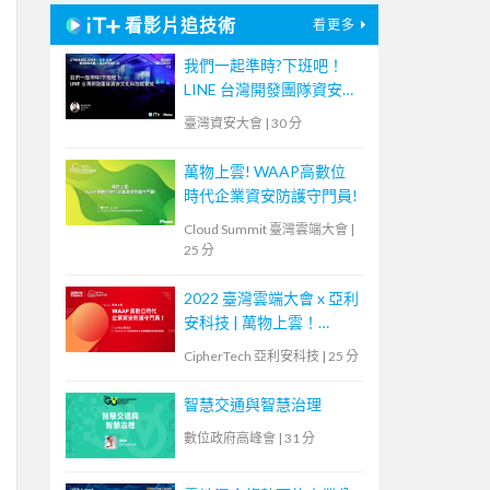
看影片追技術
看更多
我們一起準時?下班吧！
LINE 台灣開發團隊資安文
化與技能養成
臺灣資安大會
|
30 分
萬物上雲! WAAP高數位
時代企業資安防護守門員!
Cloud Summit 臺灣雲端大會
|
25 分
2022 臺灣雲端大會 x 亞利
安科技 | 萬物上雲！
WAAP 高數位時代企業資
CipherTech 亞利安科技
|
25 分
安防護守門員
智慧交通與智慧治理
數位政府高峰會
|
31 分