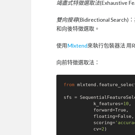
竭盡式特徵選取法
(Exhaustiv
雙向搜尋
(Bidirectional
和向後特徵選取。
使用
Mlxtend
來執行包裝器法 用Ran
向前特徵選取法：
from
 mlxtend.feature_selec
sfs = SequentialFeatureSel
           k_features=
10
, 

           forward=
True
, 

           floating=
False
,

           scoring=
'accura
           cv=
2