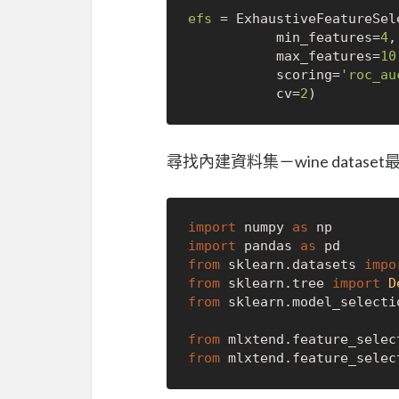
efs
=
 ExhaustiveFeatureSel
           min_features=
4
,

           max_features=
10
           scoring=
'roc_au
           cv=
2
尋找內建資料集－wine datas
import
 numpy 
as
import
 pandas 
as
from
 sklearn.
datasets
impo
from
 sklearn.
tree
import
D
from
 sklearn.
model_selecti
from
 mlxtend.
feature_selec
from
 mlxtend.
feature_selec