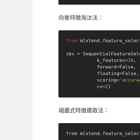
向後特徵淘汰法：
from
 mlxtend.feature_selec
sbs = SequentialFeatureSel
           k_features=
10
, 

           forward=
False
, 
           floating=
False
,

           scoring=
'accura
           cv=
2
竭盡式特徵選取法：
from mlxtend.feature_selec