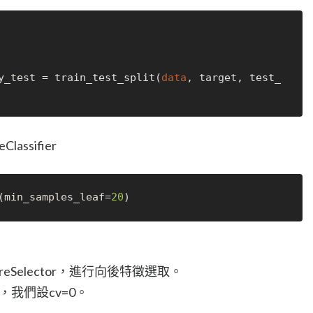
y_test = train_test_split(
data
, target, test_
assifier
(min_samples_leaf=
20
eatureSelector，進行向後特徵選取。
n(cv)，我們設cv=0。