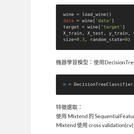
data
 = wine[
'data'
]

target = wine[
'target'
]

X_train, X_test, y_train, 
size=
0.3
, random_state=
0
機器學習模型：使用DecisionTreeCl
m
 = DecisionTreeClassifier
特徵選取：
使用 Mlxtend 的 SequentialF
Mlxtend 使用 cross validatio