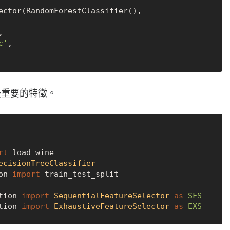
ector(RandomForestClassifier(), 

, 

c'
,

et最重要的特徵。
rt
ecisionTreeClassifier
on
import
 train_test_split

tion
import
SequentialFeatureSelector
as
SFS
tion
import
ExhaustiveFeatureSelector
as
EXS