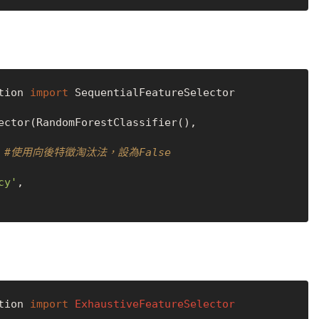
tion 
import
 SequentialFeatureSelector

ector(RandomForestClassifier(), 

 
#使用向後特徵淘汰法，設為False
cy'
,

tion 
import
ExhaustiveFeatureSelector