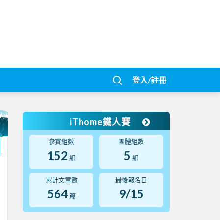
登入/註冊
iThome鐵人賽
參賽組數
團體組數
152
5
組
組
累計文章數
最後報名日
564
9/15
篇