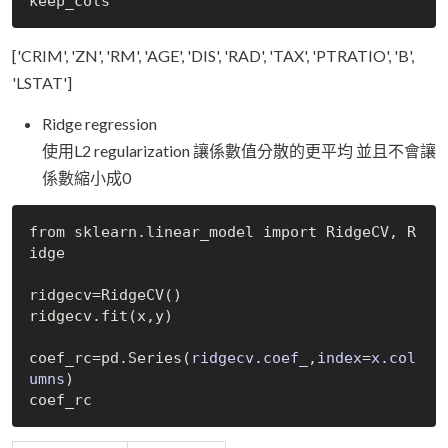
['CRIM', 'ZN', 'RM', 'AGE', 'DIS', 'RAD', 'TAX', 'PTRATIO', 'B',
'LSTAT']
Ridge regression
使用L2 regularization 讓係數值分散的更平均 並且不會讓
係數縮小成0
from sklearn.linear_model import RidgeCV, R
idge

ridgecv=
RidgeCV()
ridgecv.fit(x,y)

coef_rc=pd.
Series(
ridgecv
.
coef_
,
index
=
x
.
col
umns
)