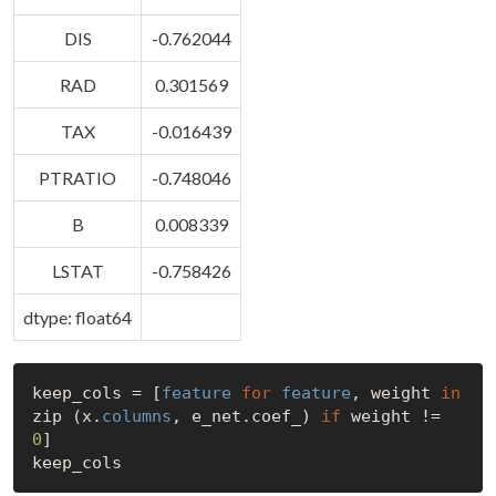
DIS
-0.762044
RAD
0.301569
TAX
-0.016439
PTRATIO
-0.748046
B
0.008339
LSTAT
-0.758426
dtype: float64
keep_cols = [
feature
for
feature
, weight 
in
zip (x.
columns
, e_net.coef_) 
if
 weight != 
0
]
