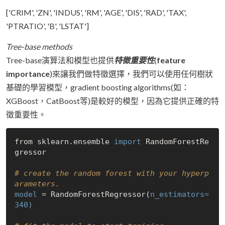
['CRIM', 'ZN', 'INDUS', 'RM', 'AGE', 'DIS', 'RAD', 'TAX',
'PTRATIO', 'B', 'LSTAT']
Tree-base methods
Tree-base演算法和模型也提供
特徵重要性
(
feature
importance
)來讓我們做特徵選擇，我們可以使用任何樹狀
基礎的學習模型，gradient boosting algorithms(如：
XGBoost，CatBoost等)是較好的模型，因為它提供正確的特
徵重要性。
from sklearn.ensemble 
import
 RandomForestRe
gressor

# create the random forest with your hyperp
arameters.
model
 = RandomForestRegressor(
n_estimators=
340)