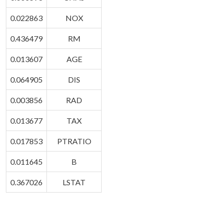
0.022863
NOX
0.436479
RM
0.013607
AGE
0.064905
DIS
0.003856
RAD
0.013677
TAX
0.017853
PTRATIO
0.011645
B
0.367026
LSTAT