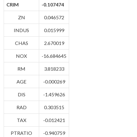
CRIM
-0.107474
ZN
0.046572
INDUS
0.015999
CHAS
2.670019
NOX
-16.684645
RM
3.818233
AGE
-0.000269
DIS
-1.459626
RAD
0.303515
TAX
-0.012421
PTRATIO
-0.940759