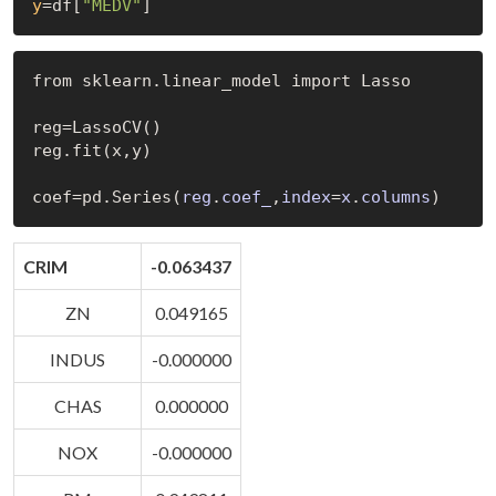
y
=df[
"MEDV"
from sklearn.linear_model import Lasso

reg=
LassoCV()
reg.fit(x,y)

coef=pd.
Series(
reg
.
coef_
,
index
=
x
.
columns
)
CRIM
-0.063437
ZN
0.049165
INDUS
-0.000000
CHAS
0.000000
NOX
-0.000000