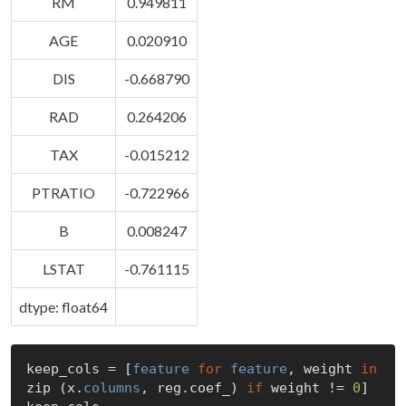
RM
0.949811
AGE
0.020910
DIS
-0.668790
RAD
0.264206
TAX
-0.015212
PTRATIO
-0.722966
B
0.008247
LSTAT
-0.761115
dtype: float64
keep_cols = [
feature
for
feature
, weight 
in
zip (x.
columns
, reg.coef_) 
if
 weight != 
0
]
