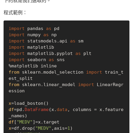
下的就是我們選取的。
程式範例：
import
 pandas 
as
import
 numpy 
as
import
 statsmodels.api 
as
import
import
 matplotlib.pyplot 
as
import
 seaborn 
as
 sns

from
 sklearn.model_selection 
import
 train_t
from
 sklearn.linear_model 
import
 LinearRegr
ession

x
df
=pd.
DataFrame
(x.
data
, columns = x.feature
_names)
df
[
"MEDV"
x
=df.drop(
"MEDV"
,axis=
1