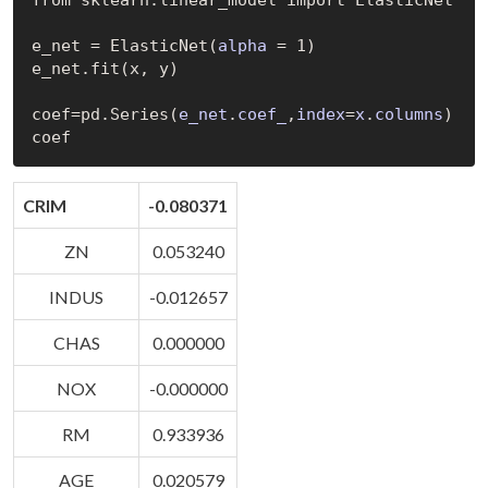
e_net = 
ElasticNet(
alpha
 = 1)
e_net.fit(x, y)

coef=pd.
Series(
e_net
.
coef_
,
index
=
x
.
columns
)
CRIM
-0.080371
ZN
0.053240
INDUS
-0.012657
CHAS
0.000000
NOX
-0.000000
RM
0.933936
AGE
0.020579