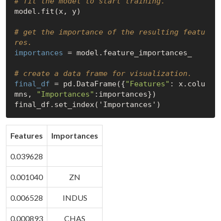
# fit the model to start training.
model.fit(x, y)

# get the importance of the resulting featu
res.
importances
 = model.feature_importances_

# create a data frame for visualization.
final_df
 = pd.DataFrame({
"Features"
: x.colu
mns, 
"Importances"
:importances})

Features
Importances
0.039628
0.001040
ZN
0.006528
INDUS
0.000893
CHAS