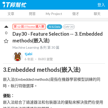
登入
文章
問答
My Project
徵才
聊天
AI & Data
DAY
30
第 12 屆 iThome 鐵人賽
0
Day30 - Feature Selection -- 3. Embedded
methods(嵌入法)
Machine Learning
系列 第
30
篇
tjabi
6 年前
‧
8680
瀏覽
3.Embedded methods(嵌入法)
嵌入法(Embedded methods)是指在機器學習模型訓練的同
時，執行特徵選擇。
優點：
嵌入法結合了過濾器法和包裝器法的優點來解決我們在使用