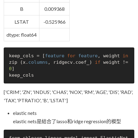
B
0.009368
LSTAT
-0.525966
dtype: float64
keep_cols = [
feature
for
feature
, weight 
in
zip (x.
columns
, ridgecv.coef_) 
if
 weight != 
0
]

['CRIM', 'ZN', 'INDUS', 'CHAS', 'NOX', 'RM', 'AGE', 'DIS', 'RAD',
'TAX', 'PTRATIO', 'B', 'LSTAT']
elastic nets
elastic nets是結合了lasso和ridge regression的模型
from sklearn.linear_model import ElasticNet
