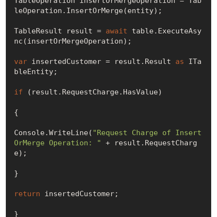
TableOperation insertOrMergeOperation = Tab
leOperation.InsertOrMerge(entity);

TableResult result = 
await
 table.ExecuteAsy
nc(insertOrMergeOperation);

var
 insertedCustomer = result.Result 
as
 ITa
bleEntity;

if
 (result.RequestCharge.HasValue)

{

Console.WriteLine(
"Request Charge of Insert
OrMerge Operation: "
 + result.RequestCharg
e);

}

return
 insertedCustomer;

}
