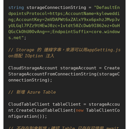
string
 storageConnectionString = 
"DefaultEn
dpointsProtocol=https;AccountName=kyleweddi
ng;AccountKey=2mVDAPWt6xZAlxY9xx6pxhzJMvp3v
yULGql7PZz9tHEwJ0zc+1vtdt50ZcDwb9I862ez+OoH
QGcCkOhU0OvAng==;EndpointSuffix=core.window
s.net"
;

// Storage 的 連線字串，來源可以用appSetting.js
on搭配 IOption 注入
CloudStorageAccount storageAccount = Create
StorageAccountFromConnectionString(storageC
onnectionString);

// 新增 Azure Table
CloudTableClient tableClient = storageAccou
nt.CreateCloudTableClient(
new
 TableClientCo
nfiguration());

// 不存在則會新增，確認 Table 已存在可使用 await 