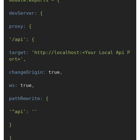
module.exports
=
{
devServer:
{
proxy:
{
'/api'
:
{
target:
'http://localhost:<Your Local Api P
ort>'
,
changeOrigin:
true
,
ws:
true
,
pathRewrite:
{
'^api'
:
''
}
}