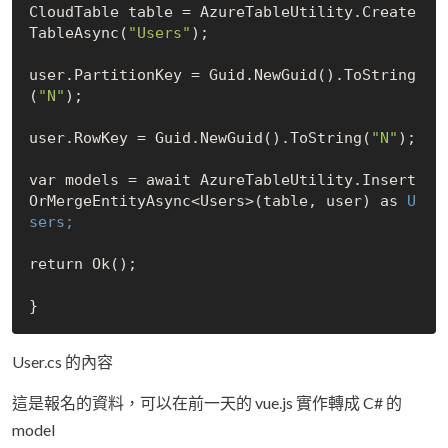
CloudTable table = AzureTableUtility.Create
TableAsync(
"Users"
);

user.PartitionKey = Guid.NewGuid().ToString
(
"N"
);

user.RowKey = Guid.NewGuid().ToString(
"N"
);

var models = await AzureTableUtility.Insert
OrMergeEntityAsync<Users>(table, user) as
 U
return Ok();

User.cs 的內容
這是報名的資料，可以在前一天的 vue.js 實作轉成 C# 的
model