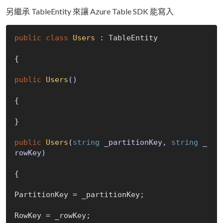
另繼承 TableEntity 來讓 Azure Table SDK 能寫入
public
class
Users
 :
 TableEntity

{

public
Users
()
{

}

public
Users
(
string
 _partitionKey, 
string
 _
rowKey)
{

PartitionKey = _partitionKey;

RowKey = _rowKey;
