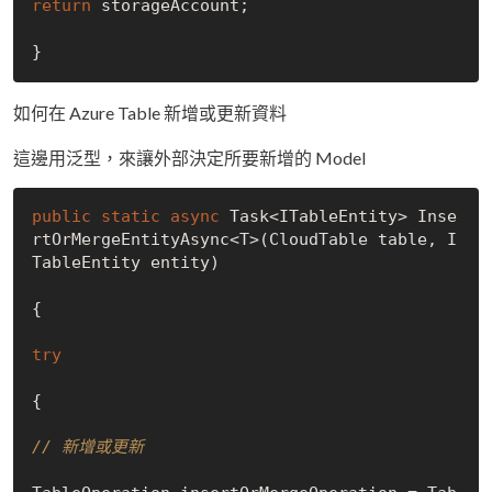
return
 storageAccount;

如何在 Azure Table 新增或更新資料
這邊用泛型，來讓外部決定所要新增的 Model
public
static
async
 Task<ITableEntity> Inse
rtOrMergeEntityAsync<T>(CloudTable table, I
TableEntity entity)

{

try
{

// 新增或更新