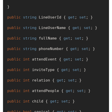
}

public
string
 LineUserId { 
get
; 
set
; }

public
string
 LineUserName { 
get
; 
set
; }

public
string
 fullName { 
get
; 
set
; }

public
string
 phoneNumber { 
get
; 
set
; }

public
int
 attendEvent { 
get
; 
set
; }

public
int
 inviteType { 
get
; 
set
; }

public
int
 relation { 
get
; 
set
; }

public
int
 attendPeople { 
get
; 
set
; }

public
int
 child { 
get
; 
set
; }

public
bool
 speical { 
get
; 
set
; }
