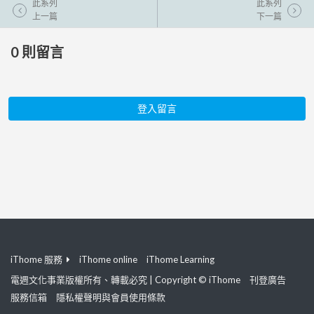
此系列
此系列
上一篇
下一篇
0
則留言
登入留言
iThome 服務
iThome online
iThome Learning
電週文化事業版權所有、轉載必究 | Copyright © iThome
刊登廣告
服務信箱
隱私權聲明與會員使用條款