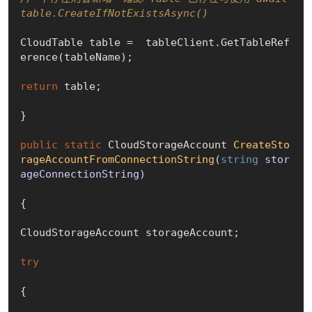
table.CreateIfNotExistsAsync()
CloudTable table =  tableClient.GetTableRef
erence(tableName);

return
 table;

}

public
static
 CloudStorageAccount 
CreateSto
rageAccountFromConnectionString
(
string
 stor
ageConnectionString)
{

CloudStorageAccount storageAccount;

try
{
