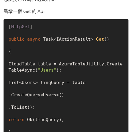
新增一個 Get 的 Api
[
HttpGet
]

public
async
 Task<IActionResult> 
Get
(
)
{

CloudTable table = AzureTableUtility.Create
TableAsync(
"Users"
);

List<Users> linqQuery = table

.CreateQuery<Users>()

.ToList();

return
 Ok(linqQuery);
