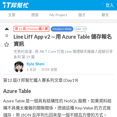
登入
文章
問答
My Project
徵才
聊天
Modern Web
DAY
19
第 12 屆 iThome 鐵人賽
0
Line Liff App v2 — 用 Azure Table 儲存報名
資訊
宅男的浪漫 - 用 .NET Core 打造 Line 婚禮聊天機器人經驗分享
系列 第
19
篇
Kyle Shen
6 年前
‧
3038
瀏覽
第12 屆iT邦幫忙鐵人賽系列文章 (Day19)
Azure Table
Azure Table 是一個具有結構性的 NoSQL 服務，如果資料結
構不具備太複雜的關聯關係，透過這種 Key-Value 的方式做
儲存，用 JSON 反序列化回來是一個不錯且方便的方式。