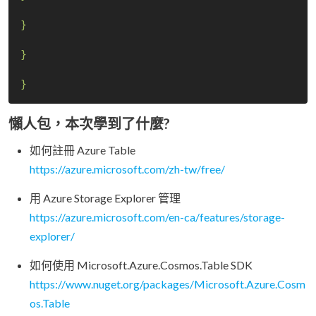
}
}
}
懶人包，本次學到了什麼?
如何註冊 Azure Table
https://azure.microsoft.com/zh-tw/free/
用 Azure Storage Explorer 管理
https://azure.microsoft.com/en-ca/features/storage-
explorer/
如何使用 Microsoft.Azure.Cosmos.Table SDK
https://www.nuget.org/packages/Microsoft.Azure.Cosm
os.Table