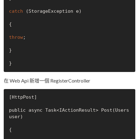
catch
 (StorageException e)

{

throw
;

}

在 Web Api 新增一個 RegisterController
[HttpPost]

public async Task<IActionResult> Post(Users 
user)

{
