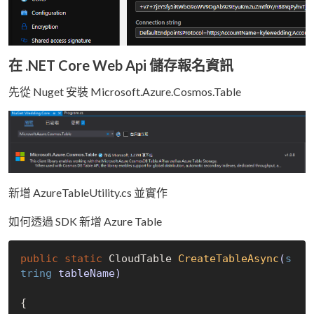
在 .NET Core Web Api 儲存報名資訊
先從 Nuget 安裝 Microsoft.Azure.Cosmos.Table
新增 AzureTableUtility.cs 並實作
如何透過 SDK 新增 Azure Table
public
static
 CloudTable 
CreateTableAsync
(
s
tring
 tableName)
{
