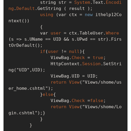
            string str = 
System
.Text.
Encodi
ng
.
Default
.GetString ( result );

using
 (var ctx = 
new
 ithelp12Co
ntext())

            {

            var 
user
 = ctx.TableUser.
Where
(s => s.UName == UID && s.UPwd == str).Firs
tOrDefault();

if
(
user
 != 
null
){

                ViewBag.
Check
 = 
true
;

                HttpContext.
Session
.SetStri
ng("UID",UID);

                ViewBag.UID = UID;

return
View
("Views/shome/us
er_home.cshtml");

            }
else
{

                ViewBag.
Check
 =
false
;

return
View
("Views/shome/Lo
gin.cshtml");}

            }
