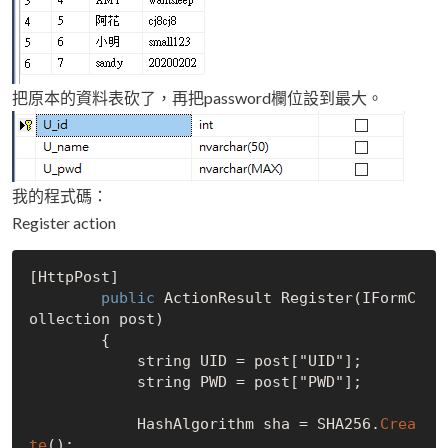
把原本的資料表砍了，再把password欄位設到最大。
我的程式碼：
Register action
[HttpPost]

public
 ActionResult Register(IFormC
ollection post)

        {   

            string UID = post["UID"];

            string PWD = post["PWD"];

            HashAlgorithm sha = SHA256.
Crea
te
();
