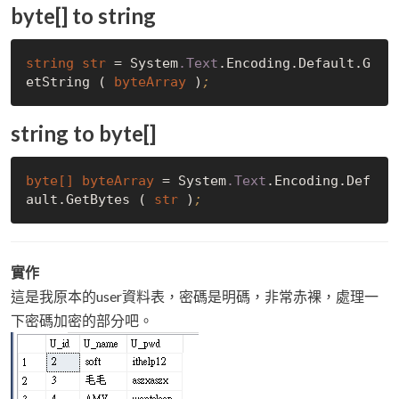
byte[] to string
string 
str 
= System
.Text
.Encoding.Default.G
etString ( 
byteArray 
)
;
string to byte[]
byte[] 
byteArray 
= System
.Text
.Encoding.Def
ault.GetBytes ( 
str 
)
; 
實作
這是我原本的user資料表，密碼是明碼，非常赤裸，處理一
下密碼加密的部分吧。