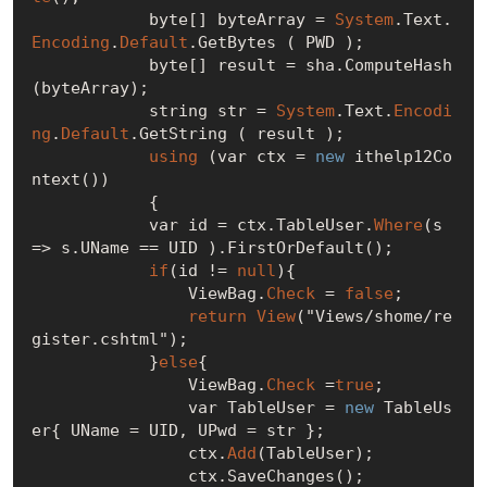
            byte[] byteArray = 
System
.Text.
Encoding
.
Default
.GetBytes ( PWD );

            byte[] result = sha.ComputeHash
(byteArray);

            string str = 
System
.Text.
Encodi
ng
.
Default
.GetString ( result );

using
 (var ctx = 
new
 ithelp12Co
ntext())

            {

            var id = ctx.TableUser.
Where
(s 
=> s.UName == UID ).FirstOrDefault();

if
(id != 
null
){

                ViewBag.
Check
 = 
false
;

return
View
("Views/shome/re
gister.cshtml");

            }
else
{

                ViewBag.
Check
 =
true
;

                var TableUser = 
new
 TableUs
er{ UName = UID, UPwd = str };

                ctx.
Add
(TableUser);

                ctx.SaveChanges();
