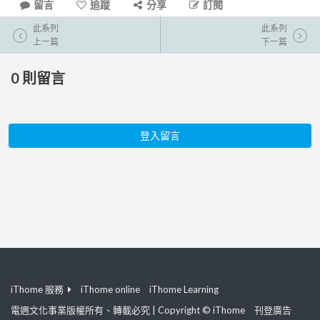
留言
追蹤
分享
訂閱
此系列
此系列
上一篇
下一篇
0
則留言
登入留言
iThome 服務
iThome online
iThome Learning
電週文化事業版權所有、轉載必究 | Copyright © iThome
刊登廣告