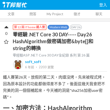
登入
文章
問答
My Project
徵才
聊天
Modern Web
DAY
26
第 12 屆 iThome 鐵人賽
0
零經驗 .NET Core 30 DAY----- Day26
HashAlgorithm做密碼加密&byte[]和
string的轉換
零經驗ASP .NET Core 30 DAY全紀錄
系列 第
26
篇
soft_soft
6 年前
‧
2203
瀏覽
鐵人賽第26天，放假的第二天，肉還沒烤，先來被程式烤，
因為原本設計的功能都做得差不多了，後面這幾天我會把不
完美的洞一個個補起來，今天補的洞是"sha256加密user密
碼"。
一、加密方法：HashAlgorithm