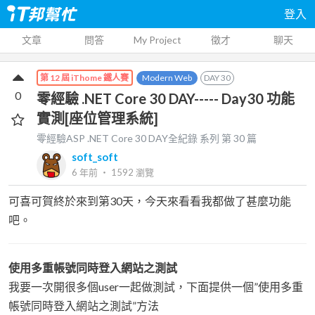
登入
文章
問答
My Project
徵才
聊天
Modern Web
DAY
30
第 12 屆 iThome 鐵人賽
0
零經驗 .NET Core 30 DAY----- Day30 功能
實測[座位管理系統]
零經驗ASP .NET Core 30 DAY全紀錄
系列 第
30
篇
soft_soft
6 年前
‧
1592
瀏覽
可喜可賀終於來到第30天，今天來看看我都做了甚麼功能
吧。
使用多重帳號同時登入網站之測試
我要一次開很多個user一起做測試，下面提供一個”使用多重
帳號同時登入網站之測試”方法