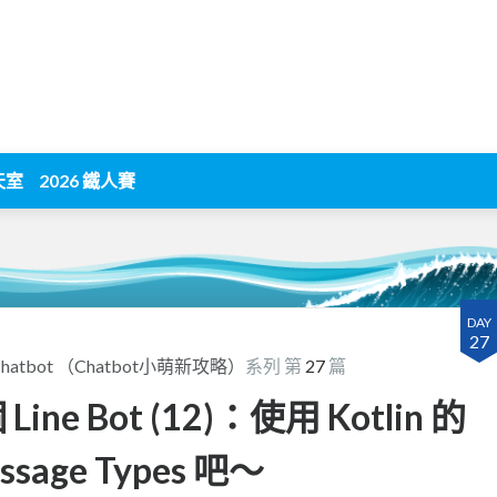
天室
2026 鐵人賽
DAY
27
發 Chatbot （Chatbot小萌新攻略）
系列 第
27
篇
ine Bot (12)：使用 Kotlin 的
essage Types 吧～