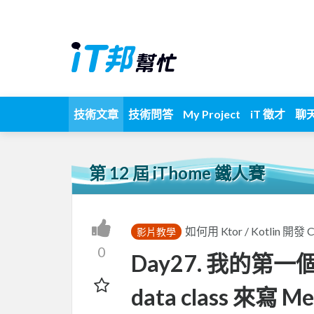
技術文章
技術問答
My Project
iT 徵才
聊
第 12 屆 iThome 鐵人賽
如何用 Ktor / Kotlin 開
影片教學
0
Day27. 我的第一個 L
data class 來寫 M