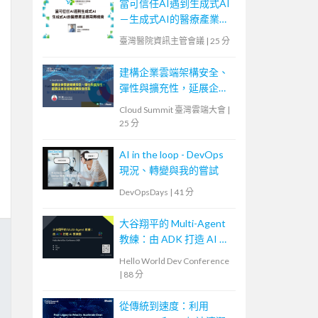
當可信任AI遇到生成式AI
－生成式AI的醫療產業應
用與機會
臺灣醫院資訊主管會議
|
25 分
建構企業雲端架構安全、
彈性與擴充性，延展企業
全球無邊際安全存取
Cloud Summit 臺灣雲端大會
|
25 分
AI in the loop - DevOps
現況、轉變與我的嘗試
DevOpsDays
|
41 分
大谷翔平的 Multi-Agent
教練：由 ADK 打造 AI 教
練團
Hello World Dev Conference
|
88 分
從傳統到速度：利用