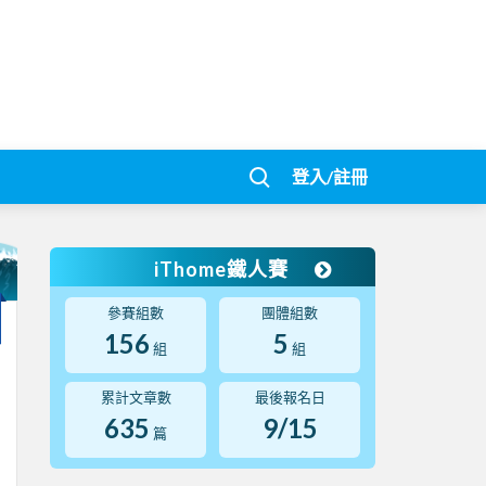
登入/註冊
iThome鐵人賽
參賽組數
團體組數
156
5
組
組
累計文章數
最後報名日
635
9/15
篇