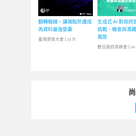
翻轉戰線，讓端點防護成
生成式 AI 對政
為資料最強堡壘
挑戰、機會與潛
風險
臺灣資安大會
|
32 分
數位政府高峰會
|
36
尚