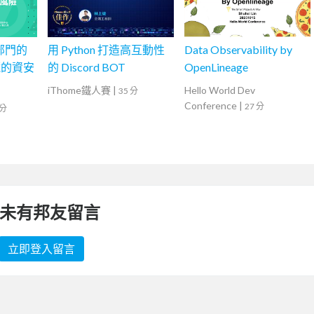
府部門的
用 Python 打造高互動性
Data Observability by
藏的資安
的 Discord BOT
OpenLineage
iThome鐵人賽
|
Hello World Dev
35 分
Conference
|
27 分
 分
未有邦友留言
立即登入留言