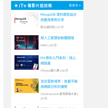
看影片追技術
看更多
MongoDB 資料模型設計
與應用案例分享
歐立威科技
|
55 分
用人工智慧助軟體開發
MWC
|
69 分
EN 帶你入門系列：核心
網路篇
iThome鐵人賽
|
36 分
混合雲新視界：負載平衡
與網路分析的優勢
Cloud Summit 臺灣雲端大會
|
29 分