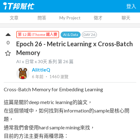
登入
文章
問答
My Project
徵才
聊天
AI & Data
DAY
26
第 12 屆 iThome 鐵人賽
0
Epoch 26 - Metric Learning x Cross-Batch
Memory
AI x 日常 x 30天
系列 第
26
篇
AlittleQ
6 年前
‧
1460
瀏覽
Cross-Batch Memory for Embedding Learning
這篇是關於deep metric learning的論文，
在這個領域中，如何找到有information的sample是核心問
題，
通常我們會使用hard sample mining來找，
目前的方法主要有兩種思路：