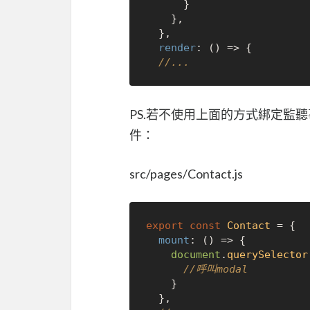
      }

    },

  },

render
: 
() =>
 {

//...
PS.若不使用上面的方式綁定監聽事
件：
src/pages/Contact.js
export
const
Contact
 = {

mount
: 
() =>
 {

document
.
querySelector
//呼叫modal
    }

  },
