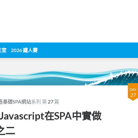
天室
2026 鐵人賽
DAY
27
造基礎SPA網站
系列 第
27
篇
Javascript在SPA中實做
 之二