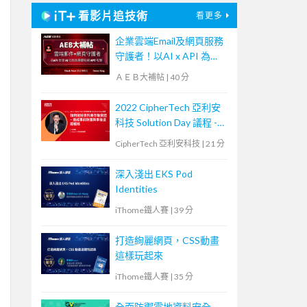
看影片追技術
看更多
企業雲端Email及網頁服務
守護者！以AI x API 為基
礎阻絕APT攻擊【宏碁資
ＡＥＢ大補帖
|
40 分
訊網路學堂】
2022 CipherTech 亞利安
科技 Solution Day 議程 -
如何做好資料庫存取安
CipherTech 亞利安科技
|
21 分
控，達成事前防護與事後
追蹤稽核
深入淺出 EKS Pod
Identities
iThome鐵人賽
|
39 分
打造絢麗網頁，CSS動畫
這樣玩起來
iThome鐵人賽
|
35 分
全面防禦雲地資料安全