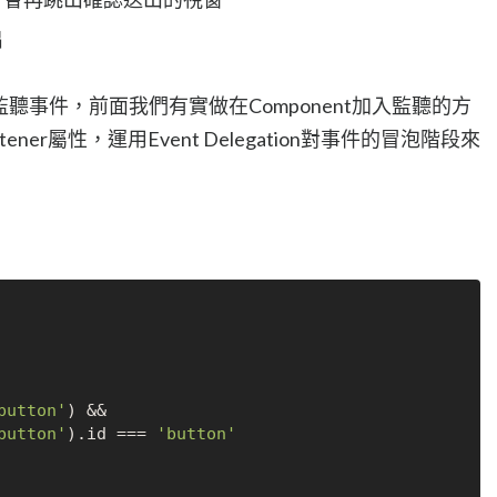
出
監聽事件，前面我們有實做在Component加入監聽的方
tener屬性，運用Event Delegation對事件的冒泡階段來
button'
) &&

button'
).
id
 === 
'button'