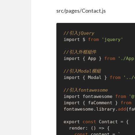
src/pages/Contact.js
//引入jQuery
import $ 
from
'jquery'
//引入外框組件
import { App } 
from
'./App
//引入Modal模組
import { Modal } 
from
'../
//引入fontawesome
import fontawesome 
from
'@
import { faComment } 
from
fontawesome.library.
add
(fa
export 
const
 Contact = {

  render: () => {

const
 content = `
