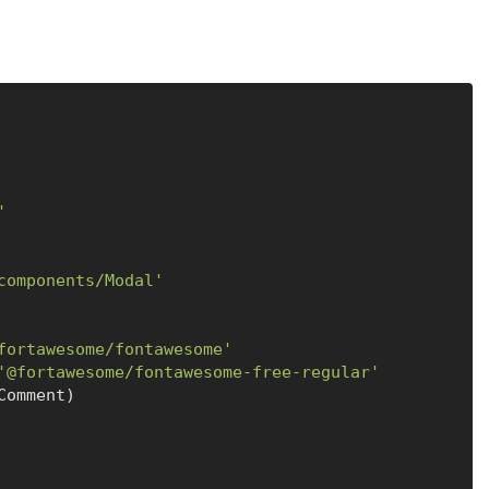
'
components/Modal'
fortawesome/fontawesome'
'@fortawesome/fontawesome-free-regular'
Comment)
