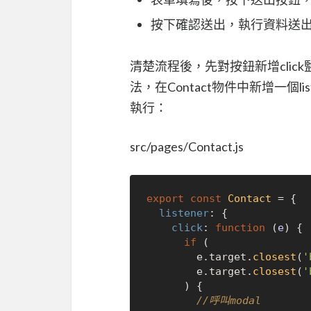
按下確認送出，執行資料送
清楚流程後，先對按鈕新增click
法，在Contact物件中新增一個lis
執行：
src/pages/Contact.js
export
const
Contact
 = {

listener
: {

click
: 
function
 (
e
) {

if
 (

        e.
target
.
closest
(
'
        e.
target
.
closest
(
'
      ) {

//呼叫modal