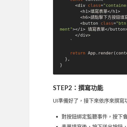
      <div 
class
=
"containe
        <h1>填寫表單</h1>

        <h6>請點擊下方按鈕填寫表單</h6>

        <button 
class
=
"btn
ment"
></i> 填寫表單</button>
      </div>

    `

return
 App.render(conte
  },

STEP2：撰寫功能
UI準備好了，接下來依序來撰寫
對按鈕綁定監聽事件，按下
表單填寫後，按下送出按鈕