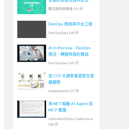
數位政府高峰會
|
31 分
DevOps 困局與平台工程
DevOpsDays
|
40 分
AI in the loop - DevOps
現況、轉變與我的嘗試
DevOpsDays
|
41 分
從 CIO 大調查看雲原生發
展趨勢
KubeSummit
|
37 分
用.NET 驅動 AI Agent 到
MCP 實踐
Hello World Dev Conference
|
86 分