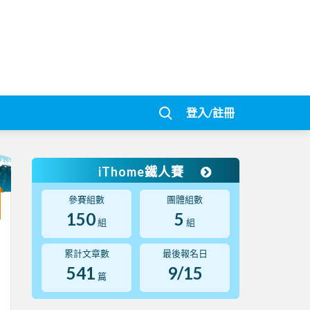
登入/註冊
iThome鐵人賽
參賽組數
團體組數
150
5
組
組
累計文章數
最後報名日
541
9/15
篇