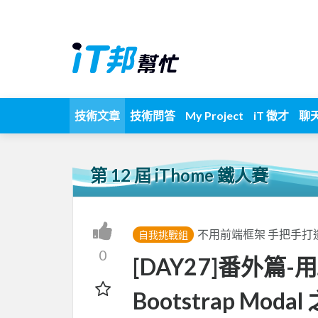
技術文章
技術問答
My Project
iT 徵才
聊
第 12 屆 iThome 鐵人賽
不用前端框架 手把手打
自我挑戰組
0
[DAY27]番外篇-用
Bootstrap Modal