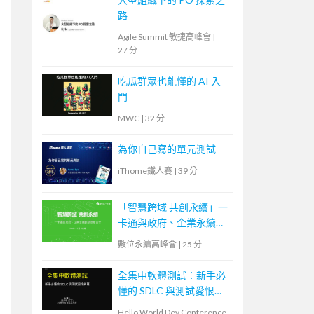
路
Agile Summit 敏捷高峰會
|
27 分
吃瓜群眾也能懂的 AI 入
門
MWC
|
32 分
為你自己寫的單元測試
iThome鐵人賽
|
39 分
「智慧跨域 共創永續」一
卡通與政府、企業永續創
新思維合作
數位永續高峰會
|
25 分
全集中軟體測試：新手必
懂的 SDLC 與測試愛恨糾
葛
Hello World Dev Conference