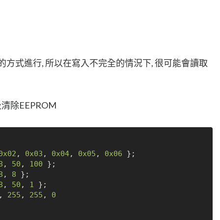
的方式進行, 所以在寫入不完全的情況下, 很可能會讀取
除EEPROM
0x02
, 
0x03
, 
0x04
, 
0x05
, 
0x06
 };

8
, 
50
, 
100
 };

8
, 
8
 };

8
, 
50
, 
1
 };

, 
255
, 
255
, 
0