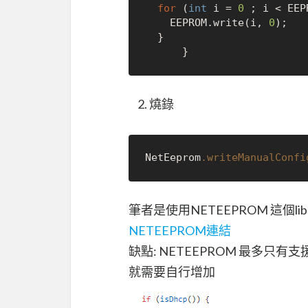
for
 (
int
 i = 
0
 ; i < EEP
    EEPROM.write(i, 
0
);

  }

燒錄
NetEeprom
.writeManualConfi
筆者是使用NETEEPROM 這個lib
NETEEPROM連結
缺點: NETEEPROM 最多只有支援ip
就需要自行增加