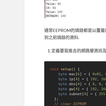
通常EEPROM的燒錄都是以覆蓋
到之前燒錄的資料.
定義要寫進去的網路層資訊及清
void
setup
()
 {

byte
 mac[
6
] = { 
0x01
, 
byte
 ip[
4
] = { 
192
, 
16
byte
 dns[
4
] = { 
8
, 
8
, 
byte
 gw[
4
] = { 
192
, 
16
byte
 subnet[
4
] = { 
255
  };

// clear EEPROM