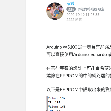
家誠
哆啦與哆啦好朋友
團隊
2020-10-12 11:28:35
2222 瀏覽
Arduino W5100 是一塊含
可以直接使用Arduino leonar
在某些專案的設計上可能會希望這
燒錄在EEPROM的中的網路層
以下是EEPROM中讀取出來的資