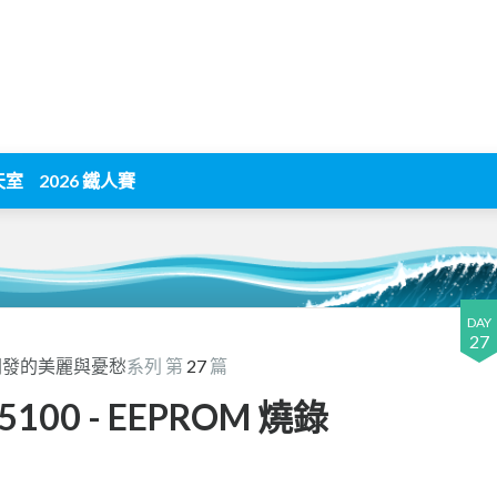
天室
2026 鐵人賽
DAY
27
開發的美麗與憂愁
系列 第
27
篇
5100 - EEPROM 燒錄