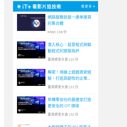
看影片追技術
看更多
網路服務就是一連串搜尋
的集合體
MWC
|
38 分
潛入核心：惡意程式與驅
動程式的狼狽為奸
臺灣資安大會
|
23 分
解密！用線上遊戲資安經
驗，打造高韌性的企業資
安環境
臺灣資安大會
|
31 分
架構零信任的基礎並打造
更安全的 OT 環境
臺灣資安大會
|
32 分
大型組織下的 PO 探索之