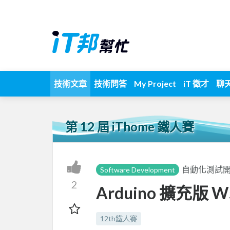
技術文章
技術問答
My Project
iT 徵才
聊
第 12 屆 iThome 鐵人賽
自動化測試
Software Development
2
Arduino 擴充版 W
12th鐵人賽