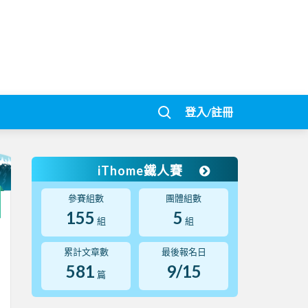
登入/註冊
iThome鐵人賽
參賽組數
團體組數
155
5
組
組
累計文章數
最後報名日
581
9/15
篇