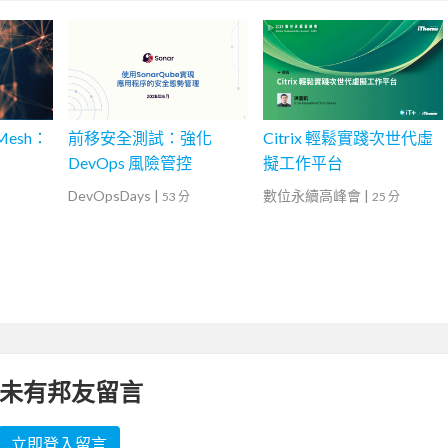
Mesh：
前移安全測試：強化
Citrix 輕鬆實踐次世代虛
署
DevOps 風險管控
擬工作平台
DevOpsDays
|
數位永續高峰會
|
53 分
25 分
未有邦友留言
立即登入留言