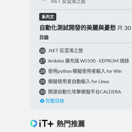
.NET 反混淆之旅
系列文
自動化測試開發的美麗與憂愁
共
30
目錄
.NET 反混淆之旅
26
Arduino 擴充版 W5100 - EEPROM 燒錄
27
使用python 模擬使用者輸入 for Win
28
模擬使用者自動輸入 for Linux
29
開源自動化攻擊模擬平台CALDERA
30
完整目錄
熱門推薦