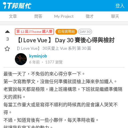
登入
文章
問答
My Project
徵才
聊天
自我挑戰組
DAY
30
第 12 屆 iThome 鐵人賽
3
【I Love Vue 】 Day 30 賽後心得與檢討
【I Love Vue】 30天愛上 Vue
系列 第
30
篇
kyminjob
6 年前
‧
1377
瀏覽
最後一天了，不免俗的來心得分享一下。
第一次寫教學文，沒做任何準備就提槍上陣來參加鐵人。
老實說每天都是極限，邊上班邊構思，下班就是繼續準備隔
天的資料。
每當工作量大或是寫得不順利的時候真的是會讓人哭笑不
得。
不過，知道背後有一些小夥伴，每天準時收看。
就讓我有寫下去的動力。