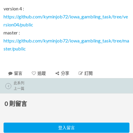
version 4 :
https://github.com/kyminjob72/iowa_gambling_task/tree/ve
rsion04/public
master :
https://github.com/kyminjob72/iowa_gambling_task/tree/ma
ster/public
留言
追蹤
分享
訂閱
此系列
上一篇
0
則留言
登入留言