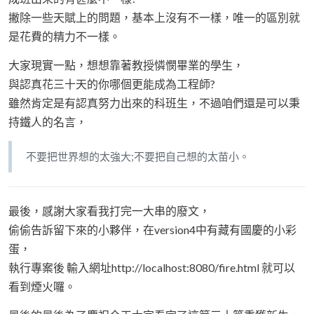
撇除一些天賦上的問題，基本上沒有不一樣，唯一的區別就
是花費的精力不一樣。
大家現實一點，想想靠著教授憐憫畢業的學生，
與認真花三十天的你哪個更能成為工程師?
雖然肯定是有認真努力出來的科班生，不過咱們還是可以秉
持鐵人的名言，
不要把世界想的太強大;不要把自己想的太苗小。
最後，感謝大家看我打完一大串的廢文，
偷偷告訴留下來的小夥伴，在version4中有藏有國慶的小彩
蛋，
執行專案後 輸入網址http://localhost:8080/fire.html 就可以
看到煙火囉。