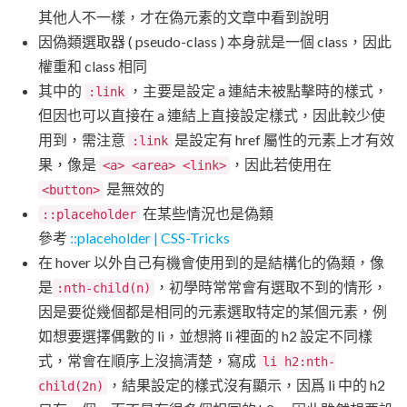
其他人不一樣，才在偽元素的文章中看到說明
因偽類選取器 ( pseudo-class ) 本身就是一個 class，因此
權重和 class 相同
其中的
，主要是設定 a 連結未被點擊時的樣式，
:link
但因也可以直接在 a 連結上直接設定樣式，因此較少使
用到，需注意
是設定有 href 屬性的元素上才有效
:link
果，像是
，因此若使用在
<a> <area> <link>
是無效的
<button>
在某些情況也是偽類
::placeholder
參考
::placeholder | CSS-Tricks
在 hover 以外自己有機會使用到的是結構化的偽類，像
是
，初學時常常會有選取不到的情形，
:nth-child(n)
因是要從幾個都是相同的元素選取特定的某個元素，例
如想要選擇偶數的 li，並想將 li 裡面的 h2 設定不同樣
式，常會在順序上沒搞清楚，寫成
li h2:nth-
，結果設定的樣式沒有顯示，因爲 li 中的 h2
child(2n)