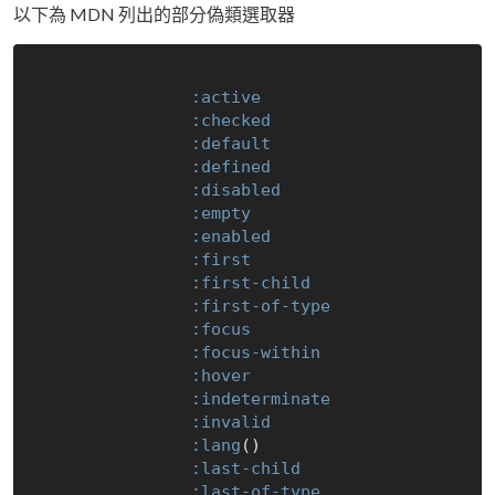
以下為 MDN 列出的部分偽類選取器
:active
:checked
:default
:defined
:disabled
:empty
:enabled
:first
:first-child
:first-of-type
:focus
:focus-within
:hover
:indeterminate
:invalid
:lang
()

:last-child
:last-of-type