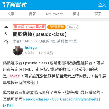
登入
文章
問答
My Project
徵才
聊天
自我挑戰組
DAY
29
第 12 屆 iThome 鐵人賽
0
關於偽類 ( pseudo-class )
學習 HTML / CSS 遇到的問題
系列 第
29
篇
hsin yu
6 年前
‧
1909
瀏覽
偽類選取器 ( pseudo-class ) 或是也被稱為擬態選擇器，可以
用來設定 HTML 元素在特定狀態的樣式，最常使用的就
是
，可以設定滑鼠游標移至元素上時的樣式，製作選
:hover
單或按鈕時很常使用
偽類選取器相較於偽元素多了許多，這邊列出幾個看過的，
其他可參考
Pseudo-classes - CSS: Cascading Style Sheets |
MDN