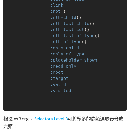
:link
:not
()

:nth-child
()

:nth-last-child
()

:nth-last-col
() 

:nth-last-of-type
()

:nth-of-type
()

:only-child
:only-of-type
:placeholder-shown
:read-only
:root
:target
:valid
:visited
        ...

根據 W3.org ，
Selectors Level 3
可將眾多的偽類選取器分成
六類：