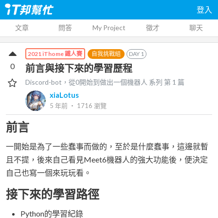
登入
文章
問答
My Project
徵才
聊天
自我挑戰組
DAY
1
2021 iThome 鐵人賽
0
前言與接下來的學習歷程
Discord-bot，從0開始到做出一個機器人
系列 第
1
篇
xiaLotus
5 年前
‧
1716
瀏覽
前言
一開始是為了一些蠢事而做的，至於是什麼蠢事，這邊就暫
且不提，後來自己看見Meet6機器人的強大功能後，便決定
自己也寫一個來玩玩看。
接下來的學習路徑
Python的學習紀錄